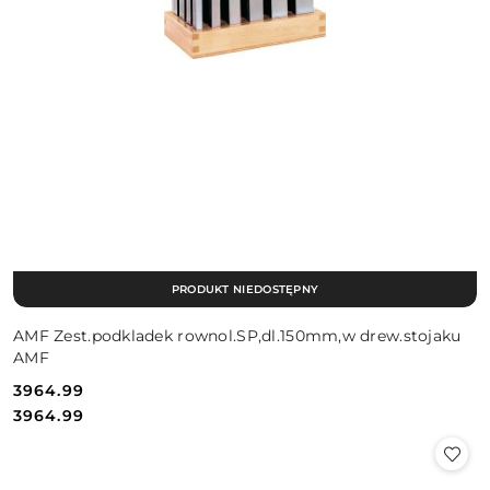
PRODUKT NIEDOSTĘPNY
AMF Zest.podkladek rownol.SP,dl.150mm,w drew.stojaku
AMF
3964.99
Cena:
Cena:
3964.99