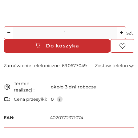
Ilość
szt.
Do koszyka
Zamówienie telefoniczne: 690677049
Zostaw telefon
Dostępność
Termin
i
około 3 dni robocze
realizacji:
dostawa
Wyślij
Cena przesyłki:
0
EAN:
4020772371074