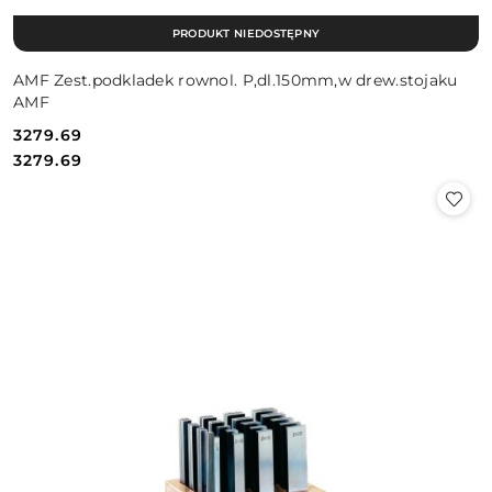
PRODUKT NIEDOSTĘPNY
AMF Zest.podkladek rownol. P,dl.150mm,w drew.stojaku
AMF
3279.69
Cena:
Cena:
3279.69