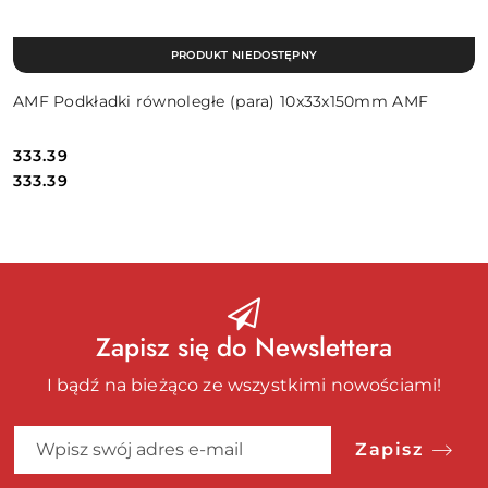
PRODUKT NIEDOSTĘPNY
AMF Podkładki równoległe (para) 10x33x150mm AMF
333.39
Cena:
Cena:
333.39
Zapisz się do Newslettera
I bądź na bieżąco ze wszystkimi nowościami!
Zapisz