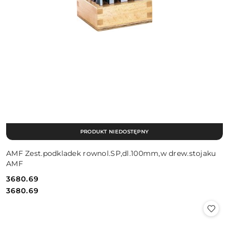
PRODUKT NIEDOSTĘPNY
AMF Zest.podkladek rownol.SP,dl.100mm,w drew.stojaku
AMF
3680.69
Cena:
Cena:
3680.69