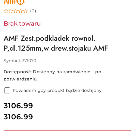
PRODUCENTA:
AMF
(0)
Brak towaru
AMF Zest.podkladek rownol.
P,dl.125mm,w drew.stojaku AMF
Symbol:
371070
Dostępność:
Dostępny na zamówienie – po
potwierdzeniu.
Powiadom gdy produkt będzie dostępny
cena:
3106.99
3106.99
Cena: