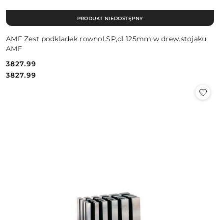
PRODUKT NIEDOSTĘPNY
AMF Zest.podkladek rownol.SP,dl.125mm,w drew.stojaku
AMF
3827.99
Cena:
Cena:
3827.99