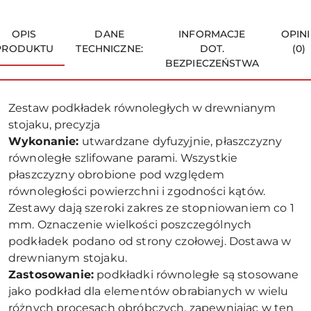
OPIS
DANE
INFORMACJE
OPINI
PRODUKTU
TECHNICZNE:
DOT.
(0)
BEZPIECZEŃSTWA
Zestaw podkładek równoległych w drewnianym
stojaku, precyzja
Wykonanie:
utwardzane dyfuzyjnie, płaszczyzny
równoległe szlifowane parami. Wszystkie
płaszczyzny obrobione pod względem
równoległości powierzchni i zgodności kątów.
Zestawy dają szeroki zakres ze stopniowaniem co 1
mm. Oznaczenie wielkości poszczególnych
podkładek podano od strony czołowej. Dostawa w
drewnianym stojaku.
Zastosowanie:
podkładki równoległe są stosowane
jako podkład dla elementów obrabianych w wielu
różnych procesach obróbczych, zapewniając w ten