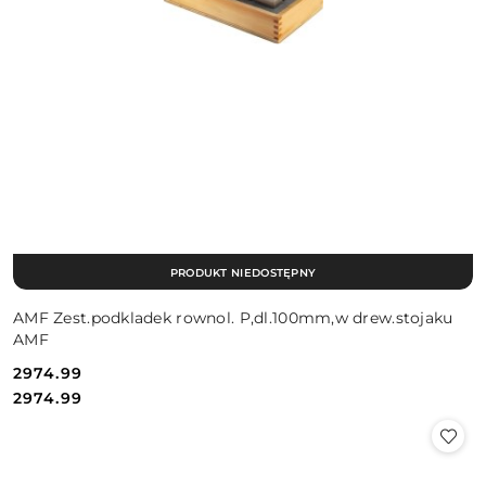
PRODUKT NIEDOSTĘPNY
AMF Zest.podkladek rownol. P,dl.100mm,w drew.stojaku
AMF
2974.99
Cena:
Cena:
2974.99