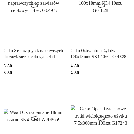
DO KOSZYKA
DO KOSZYKA
Geko Zestaw płytek naprawczych
Geko Ostrza do nożyków
do zawiasów meblowych 4 el.
100x18mm SK4 10szt. G01828
G64977
6.50
4.50
Cena:
Cena:
Cena:
Cena:
6.50
4.50