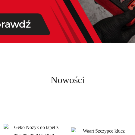
BHP
Oświetlenie
Elek
BHP
Oświetlenie
Elek
Nowości