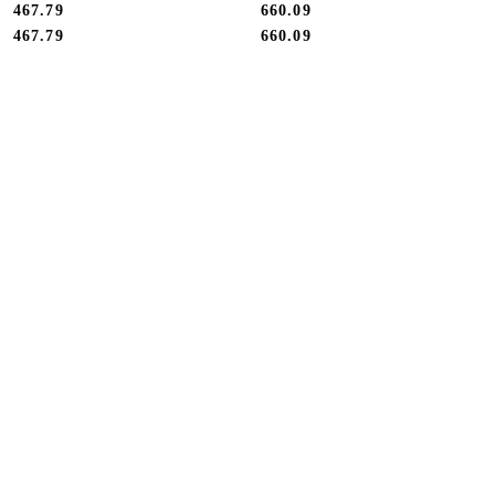
467.79
660.09
Cena:
Cena:
Cena:
Cena:
467.79
660.09