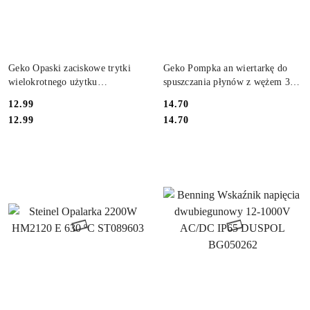
DO KOSZYKA
DO KOSZYKA
Geko Opaski zaciskowe trytki
Geko Pompka an wiertarkę do
wielokrotnego użytku
spuszczania płynów z wężem 3m
4.8x200mm 100szt G17240
G00932
12.99
14.70
Cena:
Cena:
Cena:
Cena:
12.99
14.70