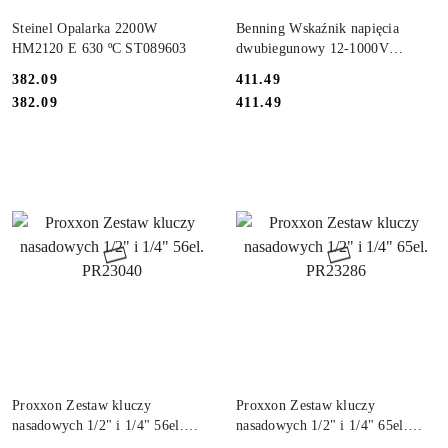
DO KOSZYKA
DO KOSZYKA
Steinel Opalarka 2200W
Benning Wskaźnik napięcia
HM2120 E 630 ºC ST089603
dwubiegunowy 12-1000V
AC/DC IP65 DUSPOL
382.09
411.49
BG050262
Cena:
Cena:
Cena:
Cena:
382.09
411.49
DO KOSZYKA
DO KOSZYKA
Proxxon Zestaw kluczy
Proxxon Zestaw kluczy
nasadowych 1/2" i 1/4" 56el.
nasadowych 1/2" i 1/4" 65el.
PR23040
PR23286