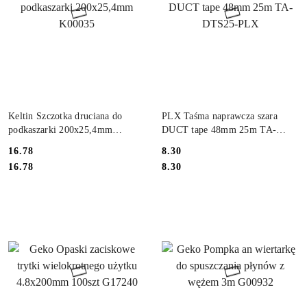
DO KOSZYKA
DO KOSZYKA
Keltin Szczotka druciana do
PLX Taśma naprawcza szara
podkaszarki 200x25,4mm
DUCT tape 48mm 25m TA-
K00035
DTS25-PLX
16.78
8.30
Cena:
Cena:
Cena:
Cena:
16.78
8.30