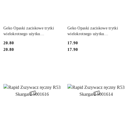
DO KOSZYKA
DO KOSZYKA
Geko Opaski zaciskowe trytki
Geko Opaski zaciskowe trytki
wielokrotnego użytku
wielokrotnego użytku
7.5x250mm 100szt G17242
7.5x150mm 100szt G17241
20.80
17.90
Cena:
Cena:
Cena:
Cena:
20.80
17.90