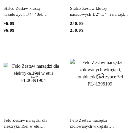
DO KOSZYKA
DO KOSZYKA
Stalco Zestaw kluczy
Stalco Zestaw kluczy
nasadowych 1/4" 48el.
nasadowych 1/2" 1/4" i narzędzi
S011100048
55el S011100055
96.09
250.09
Cena:
Cena:
Cena:
Cena:
96.09
250.09
DO KOSZYKA
DO KOSZYKA
Felo Zestaw narzędzi dla
Felo Zestaw narzędzi
elektryka 19el w etui
izolowanych wkrętaki,
FL06391904
kombinerki, szczypce 5el.