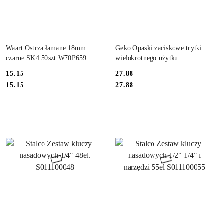
DO KOSZYKA
DO KOSZYKA
Waart Ostrza łamane 18mm
Geko Opaski zaciskowe trytki
czarne SK4 50szt W70P659
wielokrotnego użytku
7.5x300mm 100szt G17243
15.15
27.88
Cena:
Cena:
Cena:
Cena:
15.15
27.88