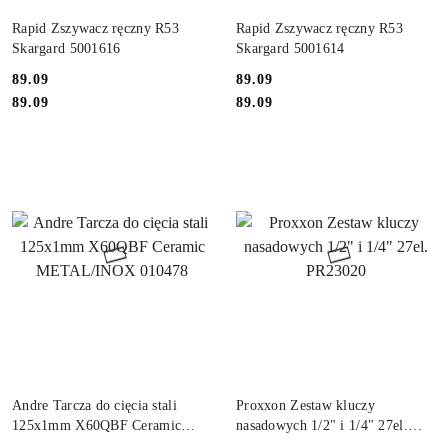
PRODUKT NIEDOSTĘPNY
PRODUKT NIEDOSTĘPNY
Rapid Zszywacz ręczny R53
Rapid Zszywacz ręczny R53
Skargard 5001616
Skargard 5001614
89.09
89.09
Cena:
Cena:
Cena:
Cena:
89.09
89.09
DO KOSZYKA
DO KOSZYKA
Andre Tarcza do cięcia stali
Proxxon Zestaw kluczy
125x1mm X60QBF Ceramic
nasadowych 1/2" i 1/4" 27el.
METAL/INOX 010478
PR23020