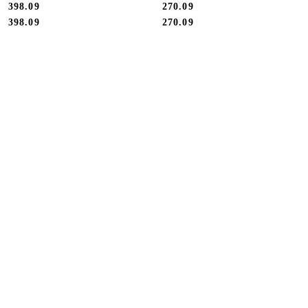
398.09
270.09
FL41395199
Cena:
Cena:
Cena:
Cena:
398.09
270.09
Pomiń karuzelę produktów