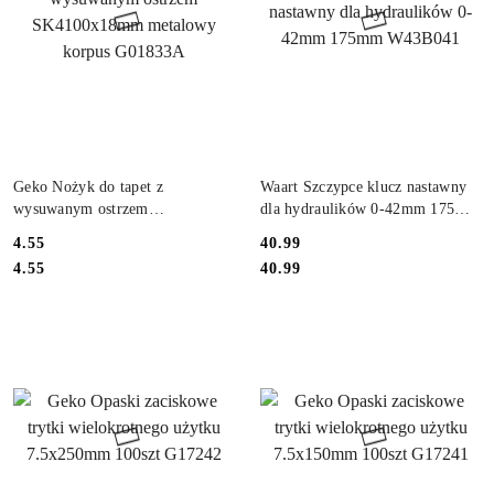
DO KOSZYKA
DO KOSZYKA
Geko Nożyk do tapet z
Waart Szczypce klucz nastawny
wysuwanym ostrzem
dla hydraulików 0-42mm 175mm
SK4100x18mm metalowy korpus
W43B041
4.55
40.99
G01833A
Cena:
Cena:
Cena:
Cena:
4.55
40.99