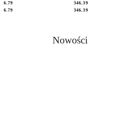
6.79
346.39
Cena:
Cena:
Cena:
Cena:
6.79
346.39
Produkty
Nowości
o
statusie: