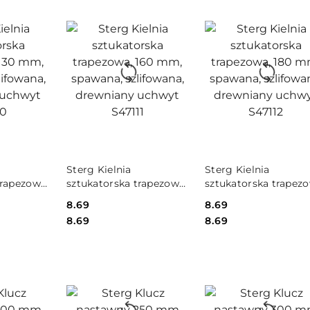
SZYKA
DO KOSZYKA
DO KOSZYKA
Sterg Kielnia
Sterg Kielnia
trapezowa,
sztukatorska trapezowa,
sztukatorska trapezo
ana,
160 mm, spawana,
180 mm, spawana,
Cena:
8.69
Cena:
8.69
rewniany
szlifowana, drewniany
szlifowana, drewnian
Cena:
Cena:
8.69
8.69
uchwyt S47111
uchwyt S47112