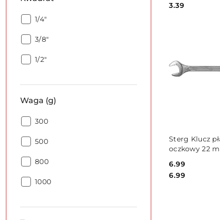
Cena:
3.39
Kwadrat:
1/4"
Kwadrat:
3/8"
Kwadrat:
1/2"
Waga (g)
Waga
300
(g):
DO KO
Sterg Klucz pł
Waga
500
oczkowy 22 
(g):
Waga
800
Cena:
6.99
(g):
Cena:
6.99
Waga
1000
(g):