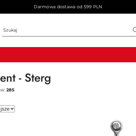
Darmowa dostawa od 599 PLN
ent - Sterg
ów:
285
sze.