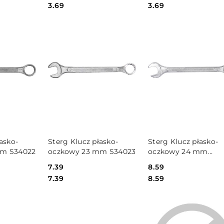
Cena:
Cena:
3.69
3.69
SZYKA
DO KOSZYKA
DO KOSZYKA
asko-
Sterg Klucz płasko-
Sterg Klucz płasko-
mm S34022
oczkowy 23 mm S34023
oczkowy 24 mm
S34024
Cena:
7.39
Cena:
8.59
Cena:
Cena:
7.39
8.59