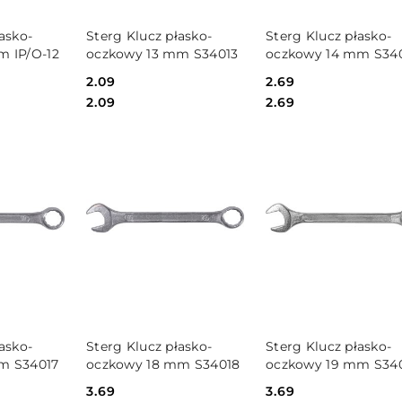
SZYKA
DO KOSZYKA
DO KOSZYKA
asko-
Sterg Klucz płasko-
Sterg Klucz płasko-
m IP/O-12
oczkowy 13 mm S34013
oczkowy 14 mm S34
Cena:
2.09
Cena:
2.69
Cena:
Cena:
2.09
2.69
SZYKA
DO KOSZYKA
DO KOSZYKA
asko-
Sterg Klucz płasko-
Sterg Klucz płasko-
m S34017
oczkowy 18 mm S34018
oczkowy 19 mm S34
Cena:
3.69
Cena:
3.69