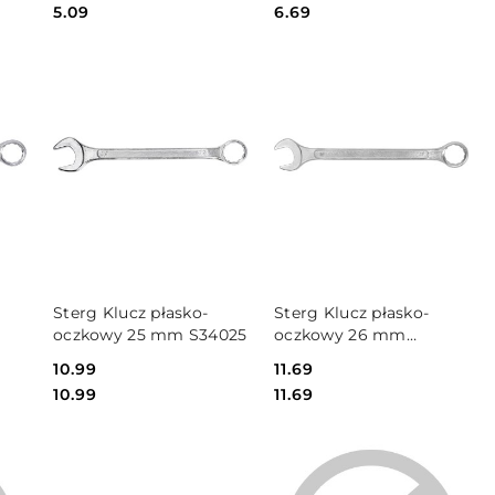
Cena:
Cena:
5.09
6.69
DO KOSZYKA
DO KOSZYKA
Sterg Klucz płasko-
Sterg Klucz płasko-
oczkowy 25 mm S34025
oczkowy 26 mm
S34026
Cena:
10.99
Cena:
11.69
Cena:
Cena:
10.99
11.69