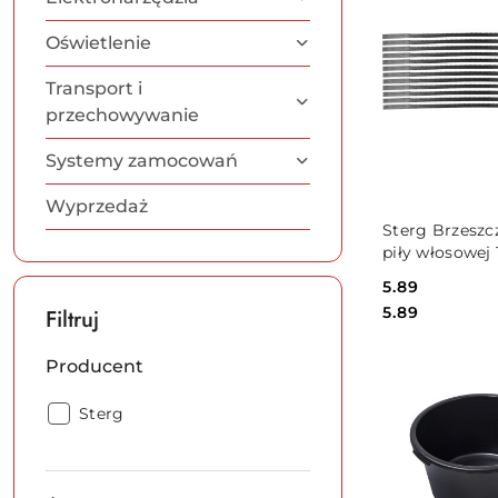
Oświetlenie
Transport i
przechowywanie
Systemy zamocowań
Wyprzedaż
DO KO
Sterg Brzeszc
piły włosowej
ząb nr. 3, dre
Cena:
5.89
plastik, 12 szt
Cena:
5.89
Filtruj
Producent
Producent:
Sterg