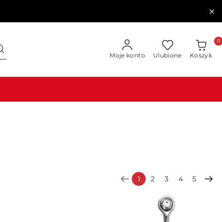
0
Moje konto
Ulubione
Koszyk
1
2
3
4
5