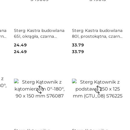
DO KOSZYKA
DO KOSZYKA
ana
Sterg Kastra budowlana
Sterg Kastra budowlana
arna
65l, okrągła, czarna
80l, prostokątna, czarna
S49009
S49013
Cena:
24.49
Cena:
33.79
Cena:
Cena:
24.49
33.79
DO KOSZYKA
DO KOSZYKA