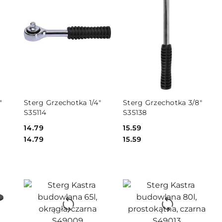
DO KOSZYKA
DO KOSZYKA
"
Sterg Grzechotka 1/4"
Sterg Grzechotka 3/8"
S35114
S35138
Cena:
14.79
Cena:
15.59
Cena:
Cena:
14.79
15.59