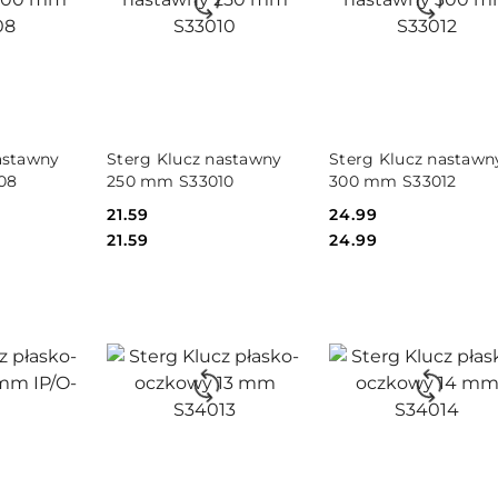
SZYKA
DO KOSZYKA
DO KOSZYKA
astawny
Sterg Klucz nastawny
Sterg Klucz nastawn
08
250 mm S33010
300 mm S33012
Cena:
21.59
Cena:
24.99
Cena:
Cena:
21.59
24.99