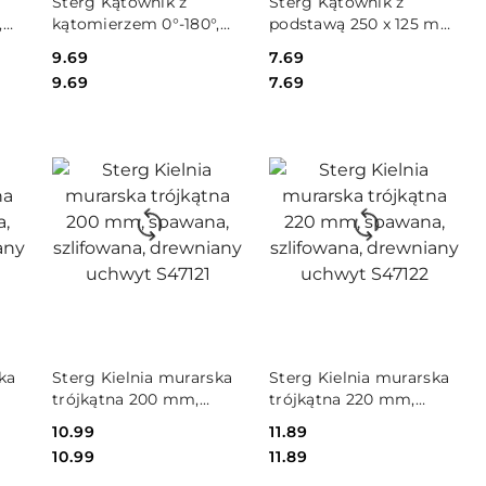
Sterg Kątownik z
Sterg Kątownik z
,
kątomierzem 0°-180°,
podstawą 250 x 125 mm
88
90 x 150 mm S76087
(GTU_08) S76225
Cena:
9.69
Cena:
7.69
Cena:
Cena:
9.69
7.69
DO KOSZYKA
DO KOSZYKA
ka
Sterg Kielnia murarska
Sterg Kielnia murarska
trójkątna 200 mm,
trójkątna 220 mm,
spawana, szlifowana,
spawana, szlifowana,
Cena:
10.99
Cena:
11.89
drewniany uchwyt
drewniany uchwyt
Cena:
Cena:
10.99
11.89
S47121
S47122