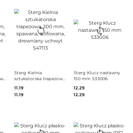
DO KOSZYKA
DO KOSZYKA
Sterg Kielnia
Sterg Klucz nastawny
wa,
sztukatorska trapezowa,
150 mm S33006
200 mm, spawana,
Cena:
11.19
Cena:
12.29
y
szlifowana, drewniany
Cena:
Cena:
11.19
12.29
uchwyt S47113