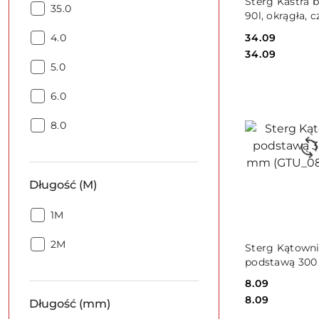
Sterg Kastra 
Średnica
(mm):
35.0
90l, okrągła, 
wiertła
S49010
Średnica
Cena:
34.09
(mm):
4.0
wiertła
Cena:
34.09
Średnica
(mm):
5.0
wiertła
Średnica
(mm):
6.0
wiertła
Średnica
(mm):
8.0
wiertła
(mm):
Długość (M)
Długość
1M
(M):
DO KO
Długość
2M
Sterg Kątowni
(M):
podstawą 300
(GTU_08) S76
Cena:
8.09
Cena:
8.09
Długość (mm)