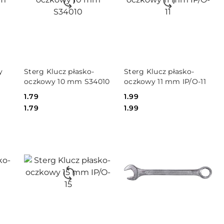
DO KOSZYKA
DO KOSZYKA
y
Sterg Klucz płasko-
Sterg Klucz płasko-
oczkowy 10 mm S34010
oczkowy 11 mm IP/O-11
Cena:
1.79
Cena:
1.99
Cena:
Cena:
1.79
1.99