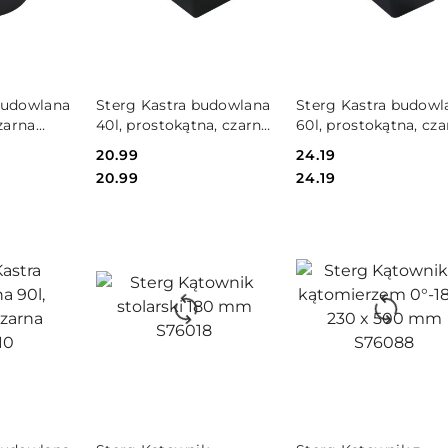
SZYKA
DO KOSZYKA
DO KOSZYKA
budowlana
Sterg Kastra budowlana
Sterg Kastra budowl
czarna
40l, prostokątna, czarna
60l, prostokątna, cz
S49011
S49012
Cena:
20.99
Cena:
24.19
Cena:
Cena:
20.99
24.19
SZYKA
DO KOSZYKA
DO KOSZYKA