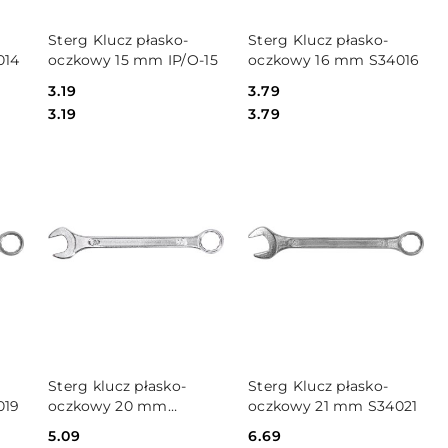
DO KOSZYKA
DO KOSZYKA
Sterg Klucz płasko-
Sterg Klucz płasko-
014
oczkowy 15 mm IP/O-15
oczkowy 16 mm S34016
Cena:
3.19
Cena:
3.79
Cena:
Cena:
3.19
3.79
DO KOSZYKA
DO KOSZYKA
Sterg klucz płasko-
Sterg Klucz płasko-
019
oczkowy 20 mm
oczkowy 21 mm S34021
S34020
Cena:
5.09
Cena:
6.69