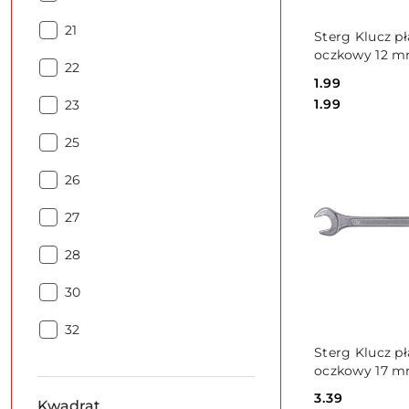
Rozmiar(mm):
DO KO
21
Sterg Klucz pł
oczkowy 12 m
Rozmiar(mm):
22
Cena:
1.99
Cena:
1.99
Rozmiar(mm):
23
Rozmiar(mm):
25
Rozmiar(mm):
26
Rozmiar(mm):
27
Rozmiar(mm):
28
Rozmiar(mm):
30
Rozmiar(mm):
32
DO KO
Sterg Klucz pł
oczkowy 17 m
Cena:
3.39
Kwadrat