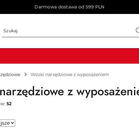
Darmowa dostawa od 599 PLN
rzędziowe
Wózki narzędziowe z wyposażeniem
narzędziowe z wyposażen
ów:
52
sze.