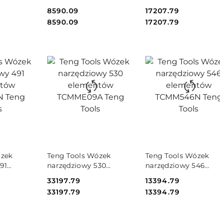
282 Teng
elementy Teng Tools
elementy TCMME11A
Cena:
8590.09
Cena:
17207.79
Teng Tools
Cena:
Cena:
8590.09
17207.79
SZYKA
DO KOSZYKA
DO KOSZYKA
ózek
Teng Tools Wózek
Teng Tools Wózek
91
narzędziowy 530
narzędziowy 546
CMM491N
elementów TCMME09A
elementów TCMM54
Cena:
33197.79
Cena:
13394.79
Teng Tools
Teng Tools
Cena:
Cena:
33197.79
13394.79