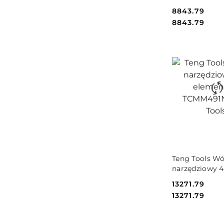
elementy TCM
Cena:
8843.79
Tools
Cena:
8843.79
DO KO
Teng Tools W
narzędziowy 4
elementów T
Cena:
13271.79
Teng Tools
Cena:
13271.79