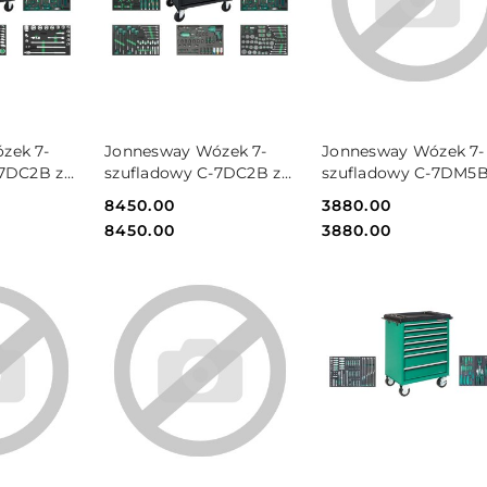
SZYKA
DO KOSZYKA
DO KOSZYKA
zek 7-
Jonnesway Wózek 7-
Jonnesway Wózek 7-
-7DC2B z
szufladowy C-7DC2B z
szufladowy C-7DM5B
zt.
zestawem 295szt.
zestawem 120szt.
Cena:
8450.00
Cena:
3880.00
C2B-
narzędzi C-7DC2B-
narzędzi C-7DM5B-
Cena:
Cena:
8450.00
3880.00
295SV
120KV