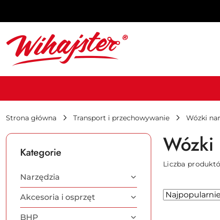
Przejdź do treści głównej
Przejdź do wyszukiwarki
Przejdź do moje konto
Przejdź do menu głównego
Przejdź do stopki
Strona główna
Transport i przechowywanie
Wózki na
Wózki 
Kategorie
Liczba produkt
Narzędzia
Zastosowano
Sortuj
Akcesoria i osprzęt
według
sortowanie:
BHP
Najpopularniej