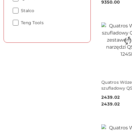
Cena:
9350.00
Producent:
Stalco
Producent:
Teng Tools
DO KO
Quatros Wóze
szufladowy QS
zestawem 124s
Cena:
2439.02
narzędzi QS17
Cena:
2439.02