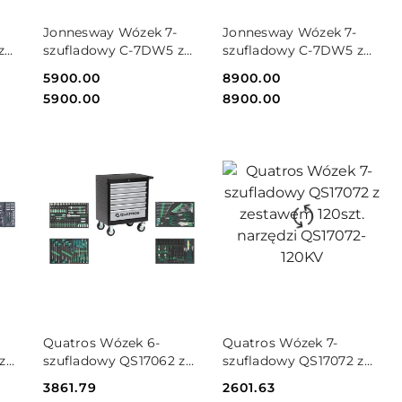
DO KOSZYKA
DO KOSZYKA
Jonnesway Wózek 7-
Jonnesway Wózek 7-
z
szufladowy C-7DW5 z
szufladowy C-7DW5 z
zestawem 188szt.
zestawem 236szt.
Cena:
5900.00
Cena:
8900.00
0KV
narzędzi C-7DW5-188SV
narzędzi C-7DW5-236SV
Cena:
Cena:
5900.00
8900.00
DO KOSZYKA
DO KOSZYKA
Quatros Wózek 6-
Quatros Wózek 7-
z
szufladowy QS17062 z
szufladowy QS17072 z
zestawem 188szt.
zestawem 120szt.
Cena:
3861.79
Cena:
2601.63
4SP
narzędzi QS17062-188SV
narzędzi QS17072-120KV