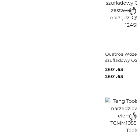
DO KO
Quatros Wóze
szufladowy QS
zestawem 124s
Cena:
2601.63
narzędzi QS17
Cena:
2601.63