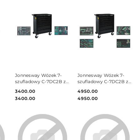
DO KOSZYKA
DO KOSZYKA
Jonnesway Wózek 7-
Jonnesway Wózek 7-
szufladowy C-7DC2B z
szufladowy C-7DC2B z
 7
zestawem 120szt.
zestawem 188szt.
Cena:
3400.00
Cena:
4950.00
narzędzi C-7DC2B-
narzędzi C-7DC2B-
Cena:
Cena:
3400.00
4950.00
120KV
188SV