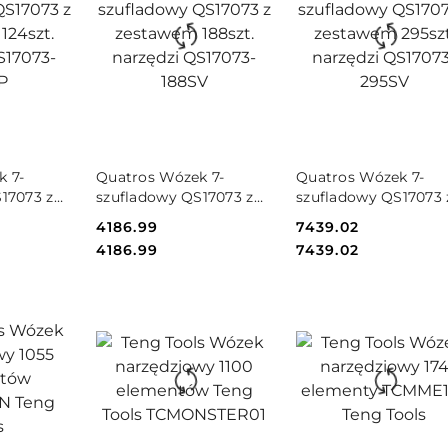
SZYKA
DO KOSZYKA
DO KOSZYKA
k 7-
Quatros Wózek 7-
Quatros Wózek 7-
17073 z
szufladowy QS17073 z
szufladowy QS17073 
zt.
zestawem 188szt.
zestawem 295szt.
Cena:
4186.99
Cena:
7439.02
073-124SP
narzędzi QS17073-188SV
narzędzi QS17073-
Cena:
Cena:
4186.99
7439.02
295SV