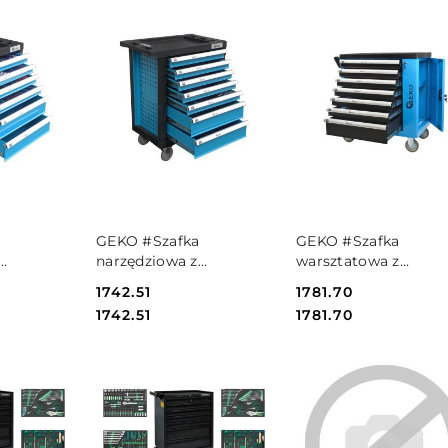
PRODUKT
PRODUKT
GEKO #Szafka
GEKO #Szafka
NIEDOSTĘPNY
NIEDOSTĘPNY
narzędziowa z
warsztatowa z
 245el.6
wyposażeniem 272el.7
wyposażeniem 243el.
Cena:
1742.51
Cena:
1781.70
831
szuflad(1) G10830
szuflad (1) G10833
Cena:
Cena:
1742.51
1781.70