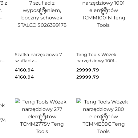
DO KOSZYKA
DO KOSZYKA
Szafka narzędziowa 7
Teng Tools Wózek
z
szuflad z
narzędziowy 1001
wyposażeniem, boczny
elementów TCMM1001N
Cena:
4160.94
Cena:
29999.79
schowek STALCO
Teng Tools
Cena:
Cena:
4160.94
29999.79
S026399178