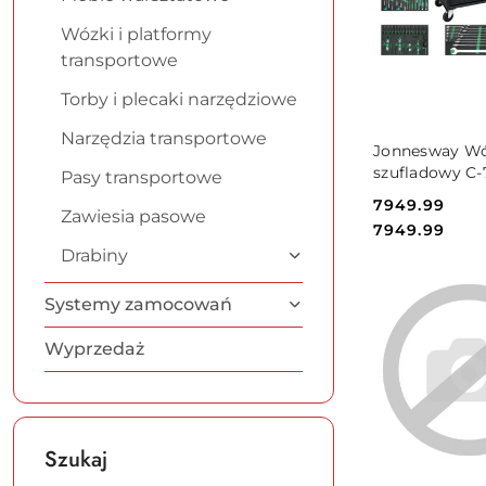
Wózki i platformy
transportowe
Torby i plecaki narzędziowe
Narzędzia transportowe
DO KO
Jonnesway Wó
szufladowy C
Pasy transportowe
zestawem 236s
Cena:
7949.99
narzędzi C-7D
Zawiesia pasowe
Cena:
7949.99
236SV
Drabiny
Systemy zamocowań
Wyprzedaż
Szukaj