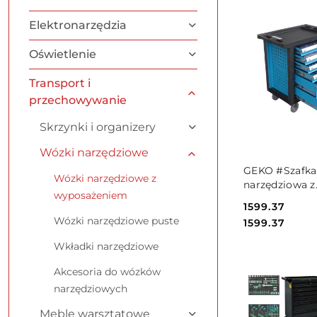
Elektronarzędzia
Oświetlenie
Transport i
przechowywanie
Skrzynki i organizery
Wózki narzędziowe
PRODUKT
GEKO #Szafka
NIEDOSTĘPNY
Wózki narzędziowe z
narzędziowa z
wyposażeniem
wyposażeniem
Cena:
1599.37
szuflad(1) G10
Wózki narzędziowe puste
Cena:
1599.37
Wkładki narzędziowe
Akcesoria do wózków
narzędziowych
Meble warsztatowe