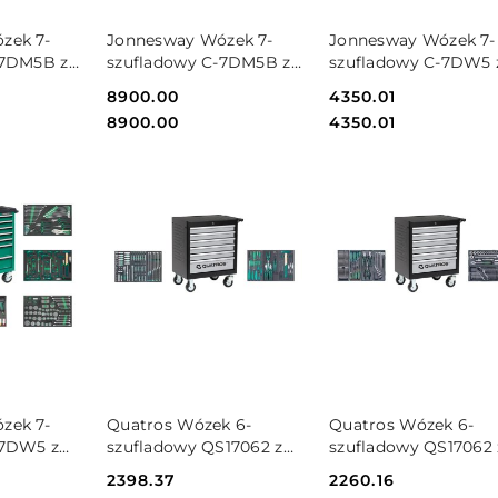
SZYKA
DO KOSZYKA
DO KOSZYKA
zek 7-
Jonnesway Wózek 7-
Jonnesway Wózek 7-
-7DM5B z
szufladowy C-7DM5B z
szufladowy C-7DW5 
zt.
zestawem 295szt.
zestawem 120szt.
Cena:
8900.00
Cena:
4350.01
DM5B-
narzędzi C-7DM5B-
narzędzi C-7DW5-12
Cena:
Cena:
8900.00
4350.01
295SV
SZYKA
DO KOSZYKA
DO KOSZYKA
zek 7-
Quatros Wózek 6-
Quatros Wózek 6-
-7DW5 z
szufladowy QS17062 z
szufladowy QS17062 
zt.
zestawem 120szt.
zestawem 124szt.
Cena:
2398.37
Cena:
2260.16
DW5-295SV
narzędzi QS17062-120KV
narzędzi QS17062-12