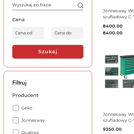
DO KO
Jonnesway Wó
szufladowy C
Cena
zestawem 236s
Cena:
8400.00
narzędzi C-7
Cena:
8400.00
236SV
Szukaj
Filtruj
Producent
Producent:
Geko
DO KO
Jonnesway Wó
Producent:
szufladowy C
Jonnesway
zestawem 295s
Cena:
9350.00
narzędzi C-7
Producent:
Quatros