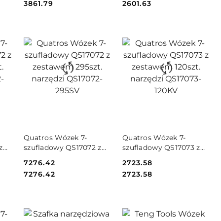
Cena:
Cena:
3861.79
2601.63
DO KOSZYKA
DO KOSZYKA
Quatros Wózek 7-
Quatros Wózek 7-
z
szufladowy QS17072 z
szufladowy QS17073 z
zestawem 295szt.
zestawem 120szt.
Cena:
7276.42
Cena:
2723.58
narzędzi QS17072-
narzędzi QS17073-120KV
Cena:
Cena:
7276.42
2723.58
295SV