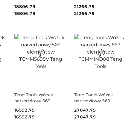
elementów TCEMM417N
elementów TCMM479
Cena:
18806.79
Cena:
21266.79
Teng Tools
Teng Tools
Cena:
Cena:
18806.79
21266.79
DO KOSZYKA
DO KOSZYKA
Teng Tools Wózek
Teng Tools Wózek
narzędziowy 569
narzędziowy 569
6N
elementów
elementów
Cena:
16592.79
Cena:
27047.79
TCMM569SV Teng Tools
TCMMIND08 Teng Tools
Cena:
Cena:
16592.79
27047.79