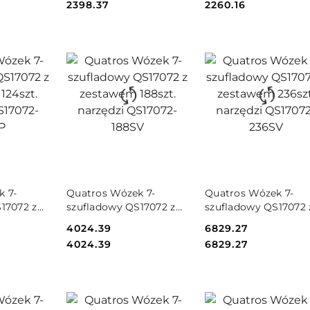
Cena:
Cena:
2398.37
2260.16
SZYKA
DO KOSZYKA
DO KOSZYKA
k 7-
Quatros Wózek 7-
Quatros Wózek 7-
17072 z
szufladowy QS17072 z
szufladowy QS17072 
zt.
zestawem 188szt.
zestawem 236szt.
Cena:
4024.39
Cena:
6829.27
072-124SP
narzędzi QS17072-188SV
narzędzi QS17072-
Cena:
Cena:
4024.39
6829.27
236SV