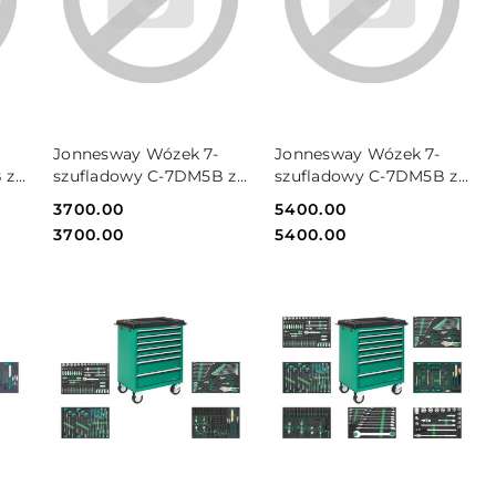
DO KOSZYKA
DO KOSZYKA
Jonnesway Wózek 7-
Jonnesway Wózek 7-
 z
szufladowy C-7DM5B z
szufladowy C-7DM5B z
zestawem 124szt.
zestawem 188szt.
Cena:
3700.00
Cena:
5400.00
narzędzi C-7DM5B-
narzędzi C-7DM5B-
Cena:
Cena:
3700.00
5400.00
124SP
188SV