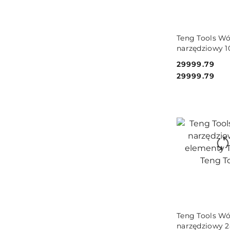
DO KO
Teng Tools W
narzędziowy 1
elementów T
Cena:
29999.79
Teng Tools
Cena:
29999.79
DO KO
Teng Tools W
narzędziowy 