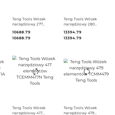
DO KOSZYKA
DO KOSZYKA
Teng Tools Wózek
Teng Tools Wózek
narzędziowy 277
narzędziowy 280
elementów TCMM277SV
elementów TCMME09C
Cena:
10688.79
Cena:
13394.79
Teng Tools
Teng Tools
Cena:
Cena:
10688.79
13394.79
DO KOSZYKA
DO KOSZYKA
Teng Tools Wózek
Teng Tools Wózek
narzędziowy 417
narzędziowy 479