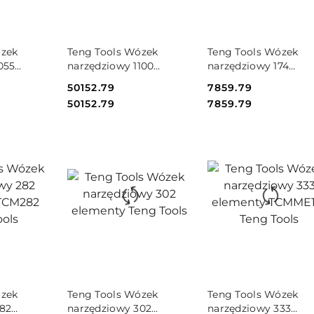
SZYKA
DO KOSZYKA
DO KOSZYKA
ózek
Teng Tools Wózek
Teng Tools Wózek
055
narzędziowy 1100
narzędziowy 174
CMM1055N
elementów Teng Tools
elementy TCMME174
Cena:
50152.79
Cena:
7859.79
TCMONSTER01
Teng Tools
Cena:
Cena:
50152.79
7859.79
SZYKA
DO KOSZYKA
DO KOSZYKA
ózek
Teng Tools Wózek
Teng Tools Wózek
282
narzędziowy 302
narzędziowy 333