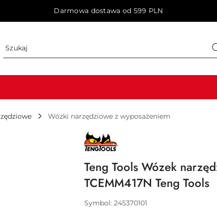
Darmowa dostawa od 599 PLN
rzędziowe
Wózki narzędziowe z wyposażeniem
NAZWA
PRODUCENTA:
TENG
TOOLS
Teng Tools Wózek narzę
TCEMM417N Teng Tools
Symbol:
245370101