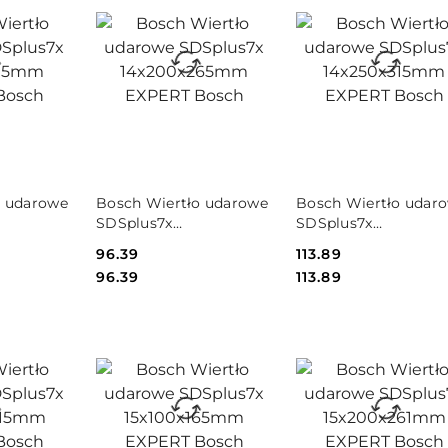
PRODUKT
PRODUKT
o udarowe
Bosch Wiertło udarowe
Bosch Wiertło udar
NIEDOSTĘPNY
NIEDOSTĘPNY
SDSplus7x
SDSplus7x
m EXPERT
14x200x265mm EXPERT
14x250x315mm EXPE
Cena:
96.39
Cena:
113.89
Bosch
Bosch
Cena:
Cena:
96.39
113.89