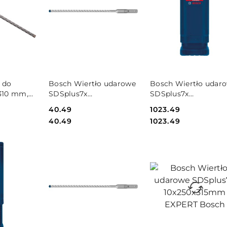
PRODUKT
PRODUKT
 do
Bosch Wiertło udarowe
Bosch Wiertło udar
NIEDOSTĘPNY
NIEDOSTĘPNY
 310 mm,
SDSplus7x
SDSplus7x
yżowa,
10x100x165mm EXPERT
10x150x215mm 30St
Cena:
40.49
Cena:
1023.49
lus
Bosch
EXPERT Bosch
Cena:
Cena:
40.49
1023.49