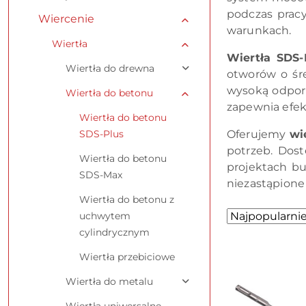
podczas pracy
Wiercenie
warunkach.
Wiertła
Wiertła SDS-
Wiertła do drewna
otworów o śr
wysoką odporn
Wiertła do betonu
zapewnia efek
Wiertła do betonu
SDS-Plus
Oferujemy
wi
potrzeb. Dos
Wiertła do betonu
projektach bu
SDS-Max
niezastąpion
Wiertła do betonu z
Zastosowano
Sortuj
uchwytem
według
sortowanie:
cylindrycznym
Najpopularniej
Wiertła przebiciowe
Wiertła do metalu