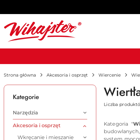
Przejdź do treści głównej
Przejdź do wyszukiwarki
Przejdź do moje konto
Przejdź do menu głównego
Przejdź do stopki
Strona główna
Akcesoria i osprzęt
Wiercenie
Wie
Wiertł
Kategorie
Liczba produkt
Narzędzia
Kategoria "
Wi
Akcesoria i osprzęt
budowlanych, 
Wkręcanie i mieszanie
system mocowa