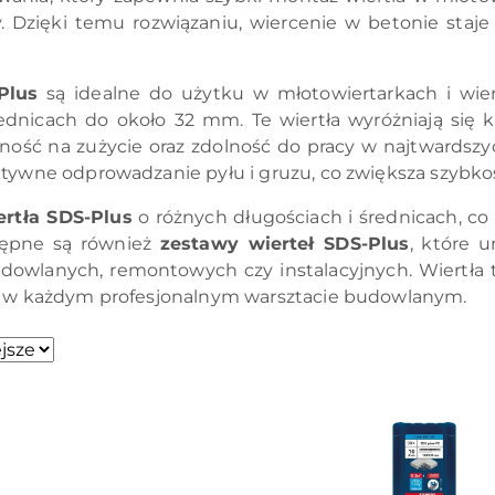
. Dzięki temu rozwiązaniu, wiercenie w betonie staj
Plus
są idealne do użytku w młotowiertarkach i wie
ednicach do około 32 mm. Te wiertła wyróżniają się 
ość na zużycie oraz zdolność do pracy w najtwardszyc
tywne odprowadzanie pyłu i gruzu, co zwiększa szybkość
ertła SDS-Plus
o różnych długościach i średnicach, c
tępne są również
zestawy wierteł SDS-Plus
, które 
dowlanych, remontowych czy instalacyjnych. Wiertła t
e w każdym profesjonalnym warsztacie budowlanym.
sze.