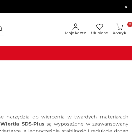
0
Moje konto
Ulubione
Koszyk
zne narzędzia do wiercenia w twardych materiałach
.
Wiertła SDS-Plus
są wyposażone w zaawansowany
ertarce, a jednocześnie stabilność i redukcję drgań