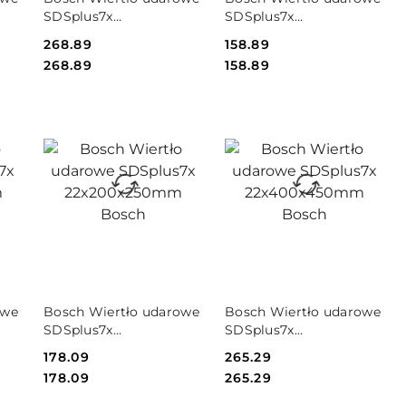
NIEDOSTĘPNY
NIEDOSTĘPNY
SDSplus7x
SDSplus7x
ERT
16x550x615mm EXPERT
18x200x265mm Bosch
Cena:
268.89
Cena:
158.89
Bosch
Cena:
Cena:
268.89
158.89
PRODUKT
PRODUKT
owe
Bosch Wiertło udarowe
Bosch Wiertło udarowe
NIEDOSTĘPNY
NIEDOSTĘPNY
SDSplus7x
SDSplus7x
ch
22x200x250mm Bosch
22x400x450mm Bosch
Cena:
178.09
Cena:
265.29
Cena:
Cena:
178.09
265.29