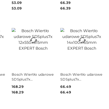
RT
12x150x215mm EXPERT
12x200x265mm EXPERT
Cena:
53.09
Cena:
66.39
Bosch
Bosch
Cena:
Cena:
53.09
66.39
PRODUKT
PRODUKT
owe
Bosch Wiertło udarowe
Bosch Wiertło udarowe
NIEDOSTĘPNY
NIEDOSTĘPNY
SDSplus7x
SDSplus7x
ERT
12x550x615mm EXPERT
14x100x165mm EXPERT
Cena:
168.29
Cena:
66.49
Bosch
Bosch
Cena:
Cena:
168.29
66.49