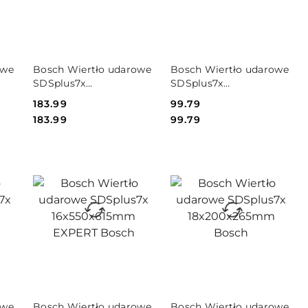
PRODUKT
PRODUKT
owe
Bosch Wiertło udarowe
Bosch Wiertło udarowe
NIEDOSTĘPNY
NIEDOSTĘPNY
SDSplus7x
SDSplus7x
RT
15x400x465mm EXPERT
16x150x215mm EXPERT
Cena:
183.99
Cena:
99.79
Bosch
Bosch
Cena:
Cena:
183.99
99.79
PRODUKT
PRODUKT
owe
Bosch Wiertło udarowe
Bosch Wiertło udarowe