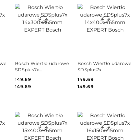
PRODUKT
PRODUKT
owe
Bosch Wiertło udarowe
Bosch Wiertło udarowe
NIEDOSTĘPNY
NIEDOSTĘPNY
SDSplus7x
SDSplus7x
RT
14x300x365mm EXPERT
14x400x465mm EXPERT
Cena:
149.69
Cena:
149.69
Bosch
Bosch
Cena:
Cena:
149.69
149.69