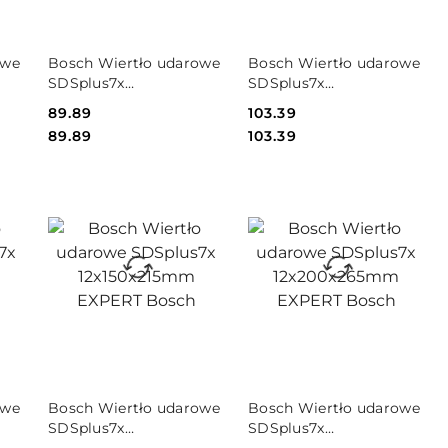
PRODUKT
PRODUKT
owe
Bosch Wiertło udarowe
Bosch Wiertło udarowe
NIEDOSTĘPNY
NIEDOSTĘPNY
SDSplus7x
SDSplus7x
RT
10x300x365mm EXPERT
10x400x465mm EXPERT
Cena:
89.89
Cena:
103.39
Bosch
Bosch
Cena:
Cena:
89.89
103.39
PRODUKT
PRODUKT
owe
Bosch Wiertło udarowe
Bosch Wiertło udarowe
NIEDOSTĘPNY
NIEDOSTĘPNY
SDSplus7x
SDSplus7x