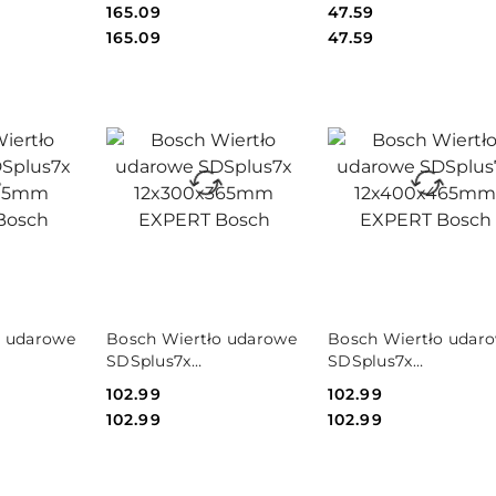
 EXPERT
10x550x615mm EXPERT
12x100x165mm EXPE
Cena:
165.09
Cena:
47.59
Bosch
Bosch
Cena:
Cena:
165.09
47.59
PRODUKT
PRODUKT
o udarowe
Bosch Wiertło udarowe
Bosch Wiertło udar
NIEDOSTĘPNY
NIEDOSTĘPNY
SDSplus7x
SDSplus7x
m EXPERT
12x300x365mm EXPERT
12x400x465mm EXP
Cena:
102.99
Cena:
102.99
Bosch
Bosch
Cena:
Cena:
102.99
102.99