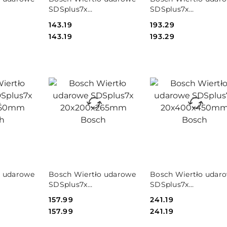
NIEDOSTĘPNY
NIEDOSTĘPNY
SDSplus7x
SDSplus7x
m EXPERT
16x250x315mm EXPERT
16x400x465mm EXP
Cena:
143.19
Cena:
193.29
Bosch
Bosch
Cena:
Cena:
143.19
193.29
PRODUKT
PRODUKT
o udarowe
Bosch Wiertło udarowe
Bosch Wiertło udar
NIEDOSTĘPNY
NIEDOSTĘPNY
SDSplus7x
SDSplus7x
m Bosch
20x200x265mm Bosch
20x400x450mm Bos
Cena:
157.99
Cena:
241.19
Cena:
Cena:
157.99
241.19