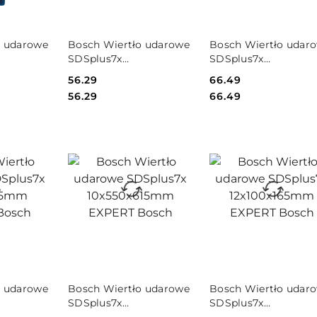
PRODUKT
PRODUKT
o udarowe
Bosch Wiertło udarowe
Bosch Wiertło udar
NIEDOSTĘPNY
NIEDOSTĘPNY
SDSplus7x
SDSplus7x
m 30St
10x200x265mm EXPERT
10x250x315mm EXPE
Cena:
56.29
Cena:
66.49
h
Bosch
Bosch
Cena:
Cena:
56.29
66.49
PRODUKT
PRODUKT
o udarowe
Bosch Wiertło udarowe
Bosch Wiertło udar
NIEDOSTĘPNY
NIEDOSTĘPNY
SDSplus7x
SDSplus7x