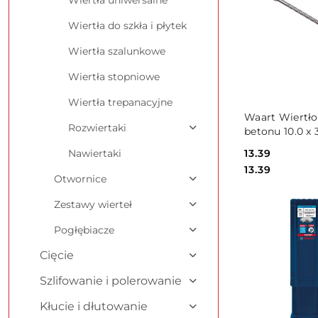
Wiertła uniwersalne
Wiertła do szkła i płytek
Wiertła szalunkowe
Wiertła stopniowe
Wiertła trepanacyjne
PRODUKT
Waart Wiertło
NIEDOSTĘPNY
Rozwiertaki
betonu 10.0 x
końcówka krz
Cena:
13.39
Nawiertaki
uchwyt SDS-p
Cena:
13.39
W20B036
Otwornice
Zestawy wierteł
Pogłębiacze
Cięcie
Szlifowanie i polerowanie
Kłucie i dłutowanie