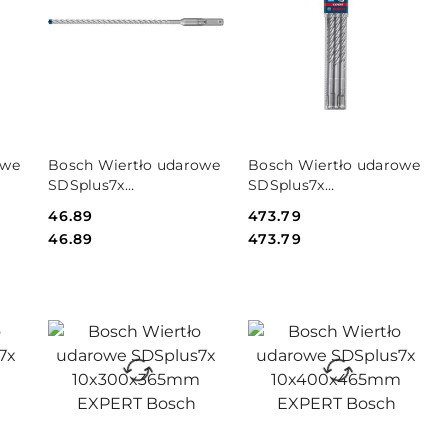
PRODUKT
PRODUKT
owe
Bosch Wiertło udarowe
Bosch Wiertło udarowe
NIEDOSTĘPNY
NIEDOSTĘPNY
SDSplus7x
SDSplus7x
10x150x215mm EXPERT
10x200x265mm 10St
Cena:
46.89
Cena:
473.79
Bosch
EXPERT Bosch
Cena:
Cena:
46.89
473.79