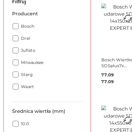
Filtruj
Producent
Producent:
Bosch
Producent:
Drel
Producent:
Jufisto
PRODUKT
Bosch Wiertł
Producent:
Milwaukee
NIEDOSTĘPNY
SDSplus7x
14x150x215m
Producent:
Sterg
Cena:
77.09
Bosch
Cena:
77.09
Producent:
Waart
Średnica wiertła (mm)
Średnica
10.0
wiertła