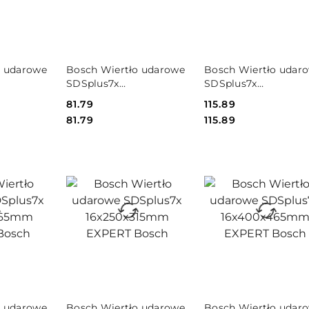
PRODUKT
PRODUKT
o udarowe
Bosch Wiertło udarowe
Bosch Wiertło udar
NIEDOSTĘPNY
NIEDOSTĘPNY
SDSplus7x
SDSplus7x
m EXPERT
15x100x165mm EXPERT
15x200x261mm EXPE
Cena:
81.79
Cena:
115.89
Bosch
Bosch
Cena:
Cena:
81.79
115.89
PRODUKT
PRODUKT
o udarowe
Bosch Wiertło udarowe
Bosch Wiertło udar