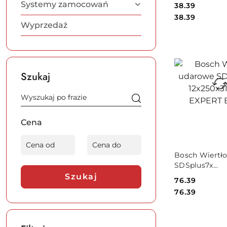
10x50x115mm
Systemy zamocowań
Cena:
38.39
Bosch
Cena:
38.39
Wyprzedaż
Szukaj
Cena
PRODUKT
Bosch Wiertł
NIEDOSTĘPNY
SDSplus7x
12x250x315m
Szukaj
Cena:
76.39
Bosch
Cena:
76.39