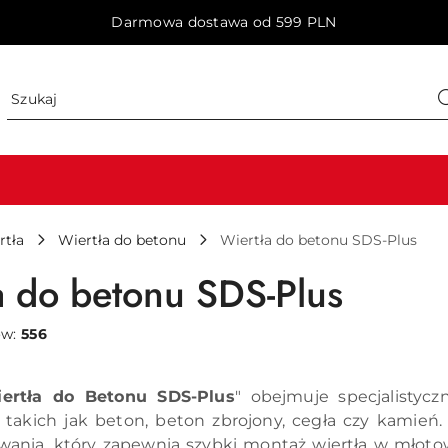
Darmowa dostawa od 599 PLN
rtła
Wiertła do betonu
Wiertła do betonu SDS-Plus
a do betonu SDS-Plus
ów:
556
ertła do Betonu SDS-Plus
" obejmuje specjalistyc
takich jak beton, beton zbrojony, cegła czy kamień
nia, który zapewnia szybki montaż wiertła w młotowi