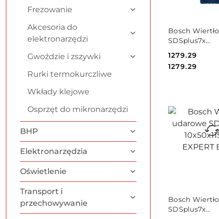
Frezowanie
PRODUKT
Akcesoria do
Bosch Wiertł
NIEDOSTĘPNY
elektronarzędzi
SDSplus7x
10x200x265m
Cena:
1279.29
Gwoździe i zszywki
EXPERT Bosc
Cena:
1279.29
Rurki termokurczliwe
Wkłady klejowe
Osprzęt do mikronarzędzi
BHP
Elektronarzędzia
Oświetlenie
Transport i
PRODUKT
Bosch Wiertł
przechowywanie
NIEDOSTĘPNY
SDSplus7x