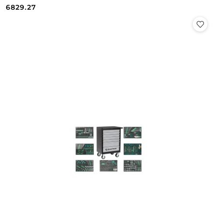
Cena:
Cena:
6829.27