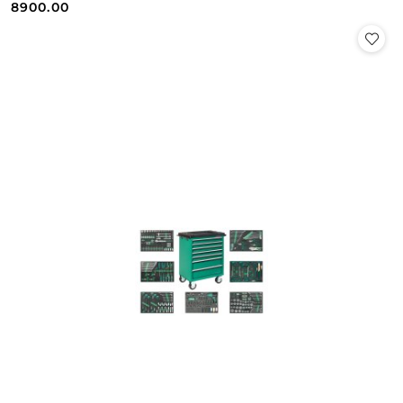
Cena:
Cena:
8900.00