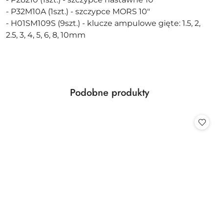
- P32M10A (1szt.) - szczypce MORS 10"
- H01SM109S (9szt.) - klucze ampulowe gięte: 1.5, 2,
2.5, 3, 4, 5, 6, 8, 10mm
Produkty
Podobne produkty
Pomiń karuzelę produktów
o
statusie: