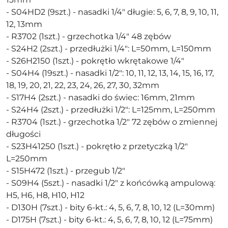
- S04HD2 (9szt.) - nasadki 1/4" długie: 5, 6, 7, 8, 9, 10, 11,
12, 13mm
- R3702 (1szt.) - grzechotka 1/4" 48 zębów
- S24H2 (2szt.) - przedłużki 1/4": L=50mm, L=150mm
- S26H2150 (1szt.) - pokrętło wkrętakowe 1/4"
- S04H4 (19szt.) - nasadki 1/2": 10, 11, 12, 13, 14, 15, 16, 17,
18, 19, 20, 21, 22, 23, 24, 26, 27, 30, 32mm
- S17H4 (2szt.) - nasadki do świec: 16mm, 21mm
- S24H4 (2szt.) - przedłużki 1/2": L=125mm, L=250mm
- R3704 (1szt.) - grzechotka 1/2" 72 zębów o zmiennej
długości
- S23H41250 (1szt.) - pokrętło z przetyczką 1/2"
L=250mm
- S15H472 (1szt.) - przegub 1/2"
- S09H4 (5szt.) - nasadki 1/2" z końcówką ampulową:
H5, H6, H8, H10, H12
- D130H (7szt.) - bity 6-kt.: 4, 5, 6, 7, 8, 10, 12 (L=30mm)
- D175H (7szt.) - bity 6-kt.: 4, 5, 6, 7, 8, 10, 12 (L=75mm)