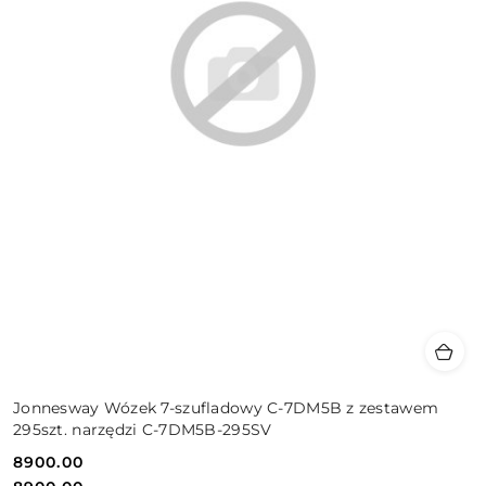
Jonnesway Wózek 7-szufladowy C-7DM5B z zestawem
295szt. narzędzi C-7DM5B-295SV
8900.00
Cena: