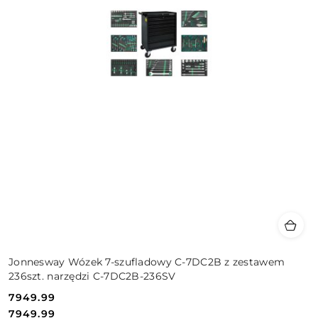
Jonnesway Wózek 7-szufladowy C-7DC2B z zestawem
236szt. narzędzi C-7DC2B-236SV
7949.99
Cena:
Cena:
7949.99