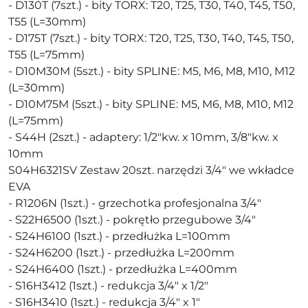
- D130T (7szt.) - bity TORX: T20, T25, T30, T40, T45, T50,
T55 (L=30mm)
- D175T (7szt.) - bity TORX: T20, T25, T30, T40, T45, T50,
T55 (L=75mm)
- D10M30M (5szt.) - bity SPLINE: M5, M6, M8, M10, M12
(L=30mm)
- D10M75M (5szt.) - bity SPLINE: M5, M6, M8, M10, M12
(L=75mm)
- S44H (2szt.) - adaptery: 1/2"kw. x 10mm, 3/8"kw. x
10mm
S04H6321SV Zestaw 20szt. narzędzi 3/4" we wkładce
EVA
- R1206N (1szt.) - grzechotka profesjonalna 3/4"
- S22H6500 (1szt.) - pokrętło przegubowe 3/4"
- S24H6100 (1szt.) - przedłużka L=100mm
- S24H6200 (1szt.) - przedłużka L=200mm
- S24H6400 (1szt.) - przedłużka L=400mm
- S16H3412 (1szt.) - redukcja 3/4" x 1/2"
- S16H3410 (1szt.) - redukcja 3/4" x 1"