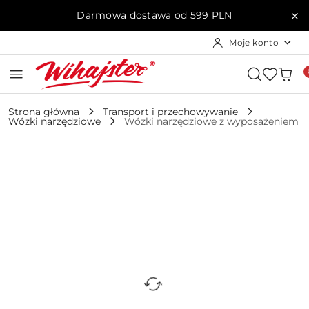
Przejdź do treści głównej
Przejdź do wyszukiwarki
Przejdź do moje konto
Przejdź do menu głównego
Przejdź do opisu produktu
Przejdź do stopki
Darmowa dostawa od 599 PLN
Moje konto
Strona główna
Transport i przechowywanie
Wózki narzędziowe
Wózki narzędziowe z wyposażeniem