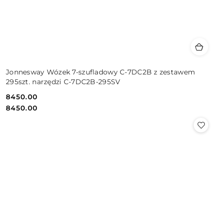
Jonnesway Wózek 7-szufladowy C-7DC2B z zestawem
295szt. narzędzi C-7DC2B-295SV
8450.00
Cena:
Cena:
8450.00