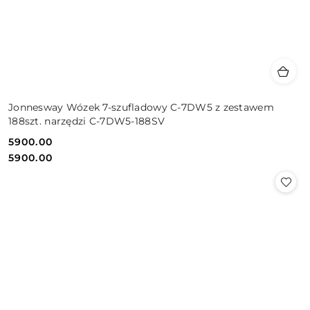
Jonnesway Wózek 7-szufladowy C-7DW5 z zestawem
188szt. narzędzi C-7DW5-188SV
5900.00
Cena:
Cena:
5900.00