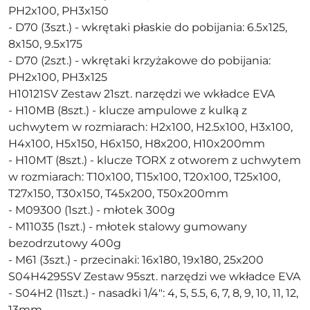
PH2x100, PH3x150
- D70 (3szt.) - wkrętaki płaskie do pobijania: 6.5x125,
8x150, 9.5x175
- D70 (2szt.) - wkrętaki krzyżakowe do pobijania:
PH2x100, PH3x125
H10121SV Zestaw 21szt. narzędzi we wkładce EVA
- H10MB (8szt.) - klucze ampulowe z kulką z
uchwytem w rozmiarach: H2x100, H2.5x100, H3x100,
H4x100, H5x150, H6x150, H8x200, H10x200mm
- H10MT (8szt.) - klucze TORX z otworem z uchwytem
w rozmiarach: T10x100, T15x100, T20x100, T25x100,
T27x150, T30x150, T45x200, T50x200mm
- M09300 (1szt.) - młotek 300g
- M11035 (1szt.) - młotek stalowy gumowany
bezodrzutowy 400g
- M61 (3szt.) - przecinaki: 16x180, 19x180, 25x200
S04H4295SV Zestaw 95szt. narzędzi we wkładce EVA
- S04H2 (11szt.) - nasadki 1/4": 4, 5, 5.5, 6, 7, 8, 9, 10, 11, 12,
13mm