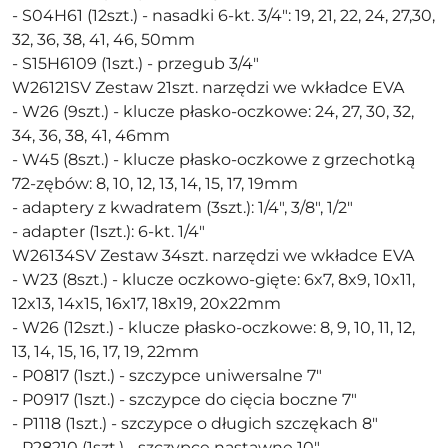
- S04H61 (12szt.) - nasadki 6-kt. 3/4": 19, 21, 22, 24, 27,30,
32, 36, 38, 41, 46, 50mm
- S15H6109 (1szt.) - przegub 3/4"
W26121SV Zestaw 21szt. narzędzi we wkładce EVA
- W26 (9szt.) - klucze płasko-oczkowe: 24, 27, 30, 32,
34, 36, 38, 41, 46mm
- W45 (8szt.) - klucze płasko-oczkowe z grzechotką
72-zębów: 8, 10, 12, 13, 14, 15, 17, 19mm
- adaptery z kwadratem (3szt.): 1/4", 3/8", 1/2"
- adapter (1szt.): 6-kt. 1/4"
W26134SV Zestaw 34szt. narzędzi we wkładce EVA
- W23 (8szt.) - klucze oczkowo-gięte: 6x7, 8x9, 10x11,
12x13, 14x15, 16x17, 18x19, 20x22mm
- W26 (12szt.) - klucze płasko-oczkowe: 8, 9, 10, 11, 12,
13, 14, 15, 16, 17, 19, 22mm
- P0817 (1szt.) - szczypce uniwersalne 7"
- P0917 (1szt.) - szczypce do cięcia boczne 7"
- P1118 (1szt.) - szczypce o długich szczękach 8"
- P28210 (1szt.) - szczypce nastawne 10"