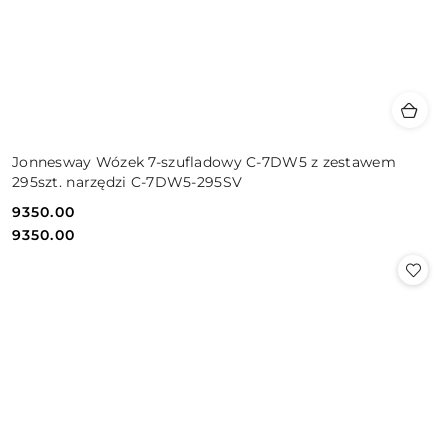
Jonnesway Wózek 7-szufladowy C-7DW5 z zestawem
295szt. narzędzi C-7DW5-295SV
9350.00
Cena:
Cena:
9350.00