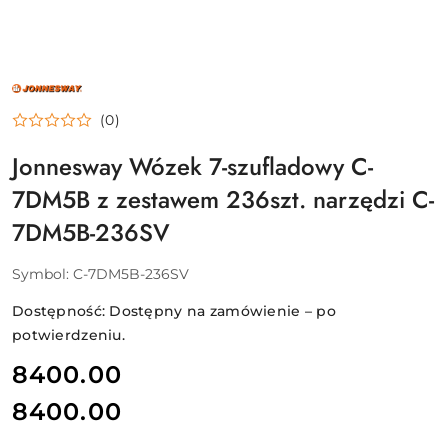
NAZWA
PRODUCENTA:
JONNESWAY
(0)
Jonnesway Wózek 7-szufladowy C-
7DM5B z zestawem 236szt. narzędzi C-
7DM5B-236SV
Symbol:
C-7DM5B-236SV
Dostępność:
Dostępny na zamówienie – po
potwierdzeniu.
cena:
8400.00
8400.00
Cena: