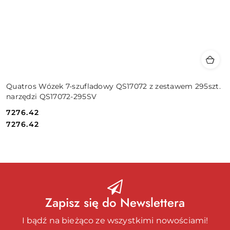
Quatros Wózek 7-szufladowy QS17072 z zestawem 295szt.
narzędzi QS17072-295SV
7276.42
Cena:
Cena:
7276.42
Zapisz się do Newslettera
I bądź na bieżąco ze wszystkimi nowościami!