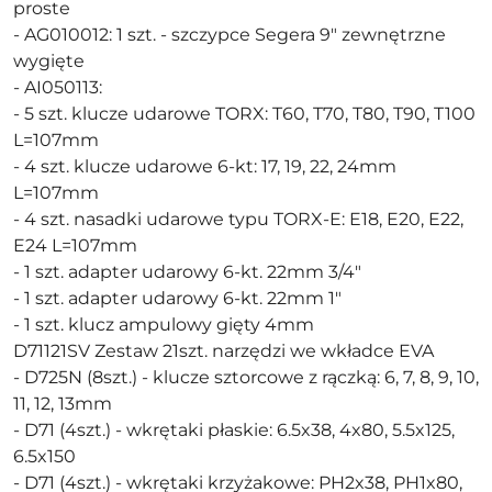
proste
- AG010012: 1 szt. - szczypce Segera 9" zewnętrzne
wygięte
- AI050113:
- 5 szt. klucze udarowe TORX: T60, T70, T80, T90, T100
L=107mm
- 4 szt. klucze udarowe 6-kt: 17, 19, 22, 24mm
L=107mm
- 4 szt. nasadki udarowe typu TORX-E: E18, E20, E22,
E24 L=107mm
- 1 szt. adapter udarowy 6-kt. 22mm 3/4"
- 1 szt. adapter udarowy 6-kt. 22mm 1"
- 1 szt. klucz ampulowy gięty 4mm
D71121SV Zestaw 21szt. narzędzi we wkładce EVA
- D725N (8szt.) - klucze sztorcowe z rączką: 6, 7, 8, 9, 10,
11, 12, 13mm
- D71 (4szt.) - wkrętaki płaskie: 6.5x38, 4x80, 5.5x125,
6.5x150
- D71 (4szt.) - wkrętaki krzyżakowe: PH2x38, PH1x80,