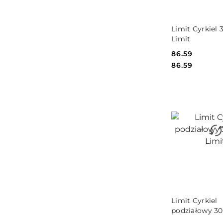
DO KO
Limit Cyrkiel
Limit
Cena:
86.59
Cena:
86.59
DO KO
Limit Cyrkiel
podziałowy 
Limit