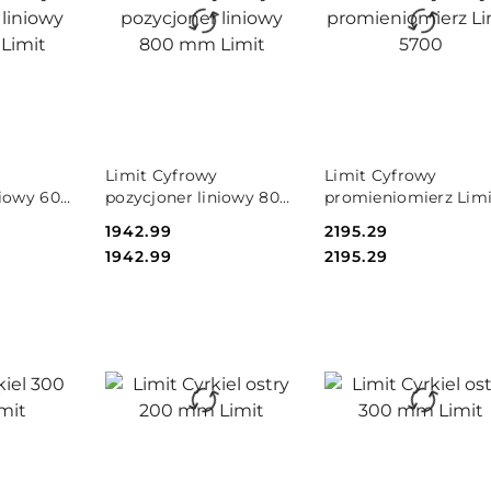
SZYKA
DO KOSZYKA
DO KOSZYKA
Limit Cyfrowy
Limit Cyfrowy
niowy 600
pozycjoner liniowy 800
promieniomierz Limi
mm Limit
5700
Cena:
1942.99
Cena:
2195.29
Cena:
Cena:
1942.99
2195.29