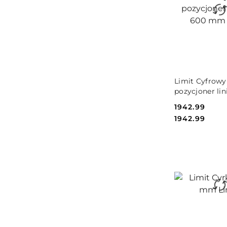
DO KO
Limit Cyfrowy
pozycjoner li
mm Limit
Cena:
1942.99
Cena:
1942.99