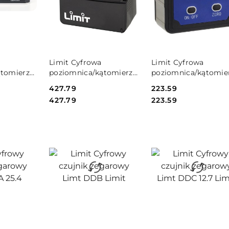
SZYKA
DO KOSZYKA
DO KOSZYKA
Limit Cyfrowa
Limit Cyfrowa
ątomierz
poziomnica/kątomierz
poziomnica/kątomie
Limit
Limit LDC60
Cena:
427.79
Cena:
223.59
Cena:
Cena:
427.79
223.59