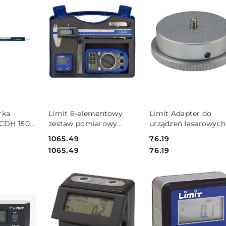
SZYKA
DO KOSZYKA
DO KOSZYKA
rka
Limit 6-elementowy
Limit Adapter do
 CDH 150
zestaw pomiarowy
urządzeń laserowych
Limit
5/8" - 1/4" Limit
Cena:
1065.49
Cena:
76.19
Cena:
Cena:
1065.49
76.19