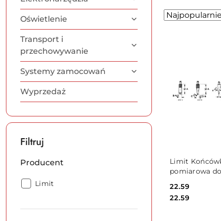
Zastosowano
Sortuj
Oświetlenie
według
sortowanie:
Najpopularniej
Transport i
przechowywanie
Systemy zamocowań
Wyprzedaż
Filtruj
DO KO
Limit Końców
Producent
pomiarowa d
czujników ze
Producent:
Limit
Cena:
22.59
Limit 5x10x2
Cena:
22.59