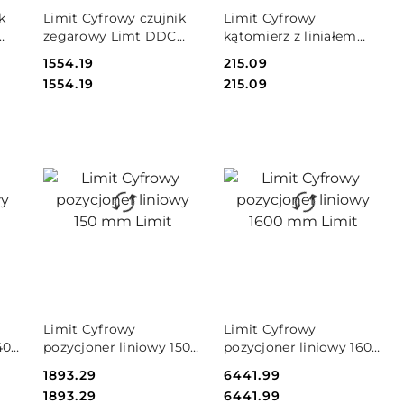
DO KOSZYKA
DO KOSZYKA
k
Limit Cyfrowy czujnik
Limit Cyfrowy
zegarowy Limt DDC
kątomierz z liniałem
25.4 Limit
Limit AFA
Cena:
1554.19
Cena:
215.09
Cena:
Cena:
1554.19
215.09
DO KOSZYKA
DO KOSZYKA
Limit Cyfrowy
Limit Cyfrowy
400
pozycjoner liniowy 150
pozycjoner liniowy 1600
mm Limit
mm Limit
Cena:
1893.29
Cena:
6441.99
Cena:
Cena:
1893.29
6441.99