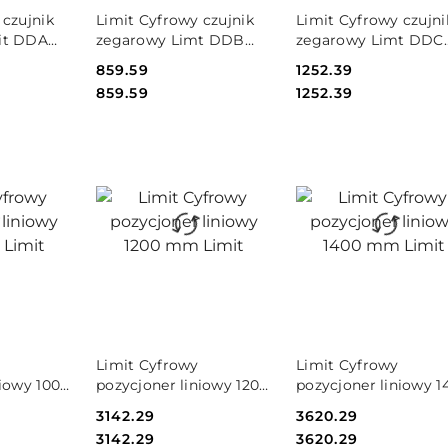
SZYKA
DO KOSZYKA
DO KOSZYKA
 czujnik
Limit Cyfrowy czujnik
Limit Cyfrowy czujni
it DDA
zegarowy Limt DDB
zegarowy Limt DDC
Limit
12.7 Limit
Cena:
859.59
Cena:
1252.39
Cena:
Cena:
859.59
1252.39
SZYKA
DO KOSZYKA
DO KOSZYKA
Limit Cyfrowy
Limit Cyfrowy
niowy 1000
pozycjoner liniowy 1200
pozycjoner liniowy 1
mm Limit
mm Limit
Cena:
3142.29
Cena:
3620.29
Cena:
Cena:
3142.29
3620.29