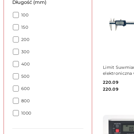
Długość (mm)
Długość
100
(mm):
Długość
150
(mm):
Długość
200
(mm):
Długość
300
(mm):
Długość
400
DO KO
Limit Suwmia
(mm):
elektroniczna
Długość
500
mm Limit
(mm):
Cena:
220.09
Długość
600
Cena:
220.09
(mm):
Długość
800
(mm):
Długość
1000
(mm):