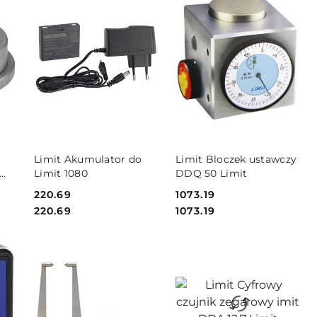
DO KOSZYKA
DO KOSZYKA
Limit Akumulator do
Limit Bloczek ustawczy
Limit 1080
DDQ 50 Limit
Cena:
220.69
Cena:
1073.19
Cena:
Cena:
220.69
1073.19