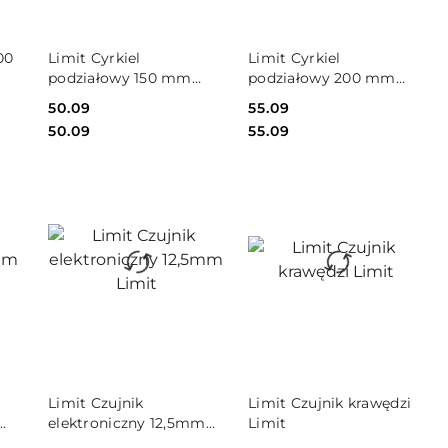
DO KOSZYKA
DO KOSZYKA
00
Limit Cyrkiel
Limit Cyrkiel
podziałowy 150 mm
podziałowy 200 mm
Limit
Limit
Cena:
50.09
Cena:
55.09
Cena:
Cena:
50.09
55.09
DO KOSZYKA
DO KOSZYKA
Limit Czujnik
Limit Czujnik krawędzi
elektroniczny 12,5mm
Limit
Limit