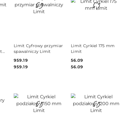
DO KOSZYKA
DO KOSZYKA
Limit Cyfrowy przymiar
Limit Cyrkiel 175 mm
t
spawalniczy Limit
Limit
Cena:
959.19
Cena:
56.09
Cena:
Cena:
959.19
56.09