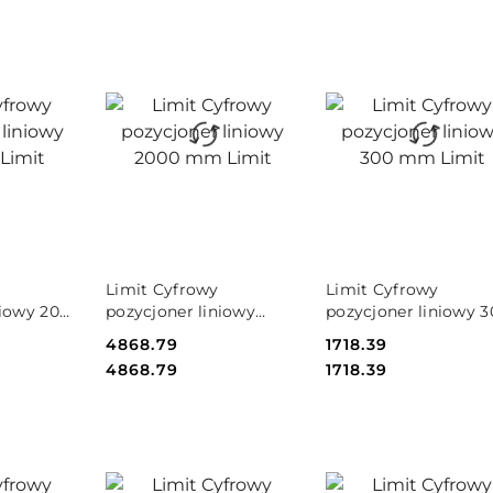
SZYKA
DO KOSZYKA
DO KOSZYKA
Limit Cyfrowy
Limit Cyfrowy
niowy 200
pozycjoner liniowy
pozycjoner liniowy 3
2000 mm Limit
mm Limit
Cena:
4868.79
Cena:
1718.39
Cena:
Cena:
4868.79
1718.39