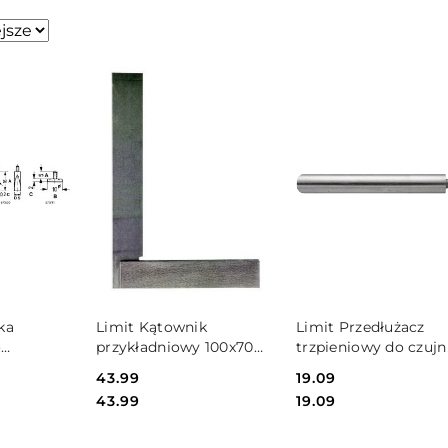
sze.
SZYKA
DO KOSZYKA
DO KOSZYKA
ka
Limit Kątownik
Limit Przedłużacz
o
przykładniowy 100x70
trzpieniowy do czujn
garowych
DIN 875/2 Limit
zegarowego 30 mm
Cena:
43.99
Cena:
19.09
 mm
Limit
Cena:
Cena:
43.99
19.09