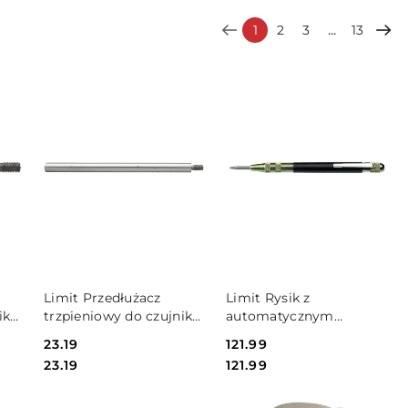
...
1
2
3
13
DO KOSZYKA
DO KOSZYKA
Limit Przedłużacz
Limit Rysik z
ika
trzpieniowy do czujnika
automatycznym
zegarowego 60 mm
punktakiem Limit
Cena:
23.19
Cena:
121.99
Limit
Cena:
Cena:
23.19
121.99