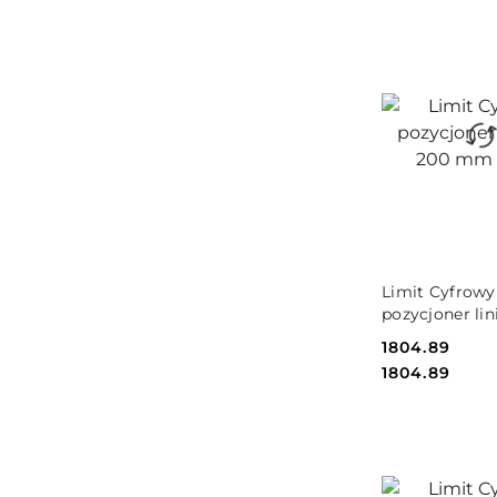
DO KO
Limit Cyfrowy
pozycjoner li
mm Limit
Cena:
1804.89
Cena:
1804.89