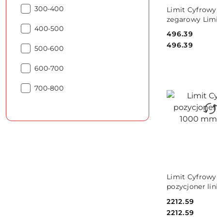
DO KO
Zakres
(mm):
300-400
Limit Cyfrowy
pomiaru
zegarowy Lim
Zakres
(mm):
400-500
25.4
Cena:
496.39
pomiaru
Cena:
496.39
Zakres
(mm):
500-600
pomiaru
Zakres
(mm):
600-700
pomiaru
Zakres
(mm):
700-800
pomiaru
(mm):
DO KO
Limit Cyfrowy
pozycjoner li
mm Limit
Cena:
2212.59
Cena:
2212.59