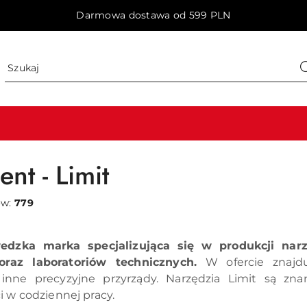
Darmowa dostawa od 599 PLN
nt - Limit
ów:
779
edzka marka specjalizująca się w produkcji nar
raz laboratoriów technicznych.
W ofercie znajduj
 inne precyzyjne przyrządy. Narzędzia Limit są zna
 w codziennej pracy.