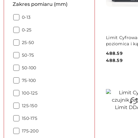
Zakres pomiaru (mm)
Zakres
0-13
pomiaru
Zakres
(mm):
0-25
DO KO
pomiaru
Limit Cyfrowa
Zakres
(mm):
25-50
poziomica i k
pomiaru
Limit LDA 150
Cena:
488.59
Zakres
(mm):
50-75
Cena:
488.59
pomiaru
Zakres
(mm):
50-100
pomiaru
Zakres
(mm):
75-100
pomiaru
Zakres
(mm):
100-125
pomiaru
Zakres
(mm):
125-150
pomiaru
Zakres
(mm):
150-175
pomiaru
Zakres
(mm):
175-200
pomiaru