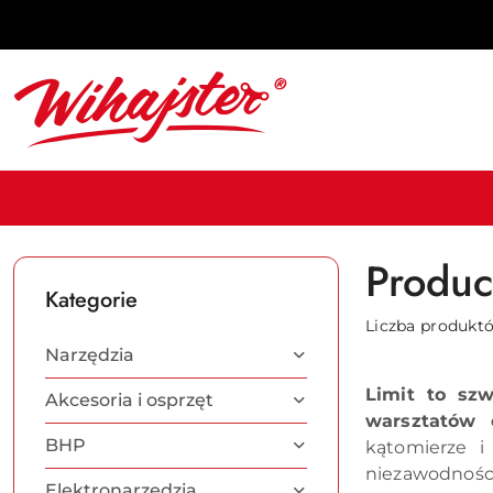
Przejdź do treści głównej
Przejdź do wyszukiwarki
Przejdź do moje konto
Przejdź do menu głównego
Przejdź do stopki
Produce
Kategorie
Liczba produkt
Narzędzia
Limit to szw
Akcesoria i osprzęt
warsztatów o
BHP
kątomierze i
niezawodności
Elektronarzędzia