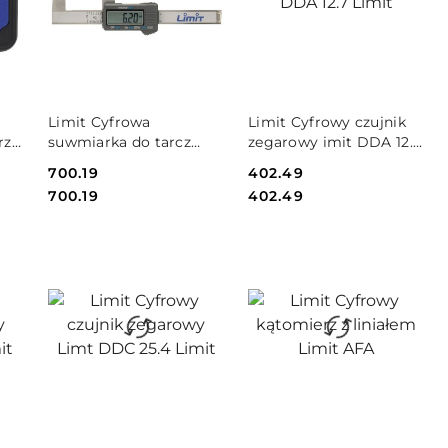
DO KOSZYKA
DO KOSZYKA
Limit Cyfrowa
Limit Cyfrowy czujnik
rz
suwmiarka do tarcz
zegarowy imit DDA 12.7
hamulcowych Limit
Limit
Cena:
700.19
Cena:
402.49
Cena:
Cena:
700.19
402.49