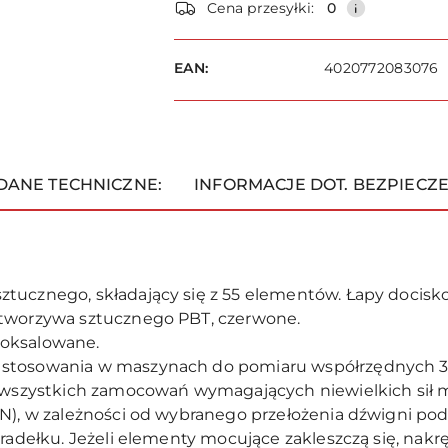
dostawa
Cena przesyłki:
0
EAN:
4020772083076
DANE TECHNICZNE:
INFORMACJE DOT. BEZPIECZ
ztucznego, składający się z 55 elementów. Łapy docis
 tworzywa sztucznego PBT, czerwone.
loksalowane.
stosowania w maszynach do pomiaru współrzędnych 3D
o wszystkich zamocowań wymagających niewielkich sił 
N), w zależności od wybranego przełożenia dźwigni pod
a radełku. Jeżeli elementy mocujące zakleszczą się, n