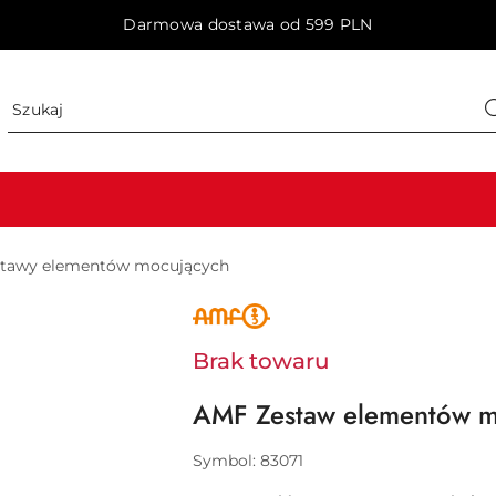
Darmowa dostawa od 599 PLN
stawy elementów mocujących
NAZWA
PRODUCENTA:
AMF
Brak towaru
AMF Zestaw elementów 
Symbol:
83071