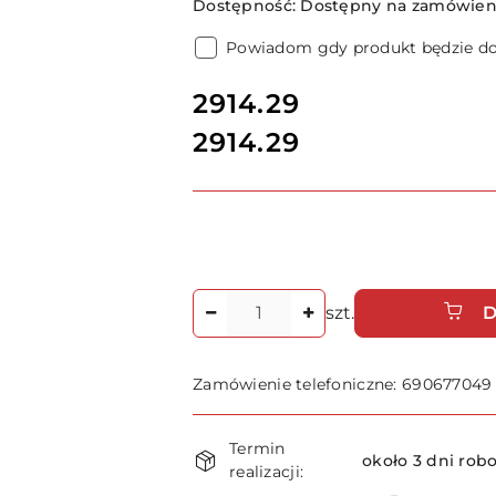
Dostępność:
Dostępny na zamówieni
Powiadom gdy produkt będzie d
cena:
2914.29
2914.29
Cena:
Ilość
szt.
D
Zamówienie telefoniczne: 690677049
Dostępność
Termin
i
około 3 dni rob
realizacji: