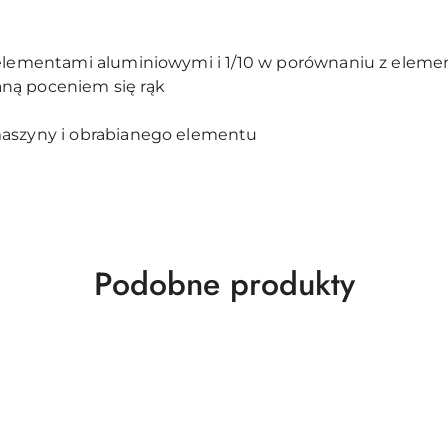
z elementami aluminiowymi i 1/10 w porównaniu z elem
ną poceniem się rąk
maszyny i obrabianego elementu
Produkty
Podobne produkty
o
statusie: