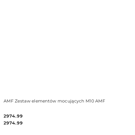
AMF Zestaw elementów mocujących M10 AMF
2974.99
Cena:
Cena:
2974.99