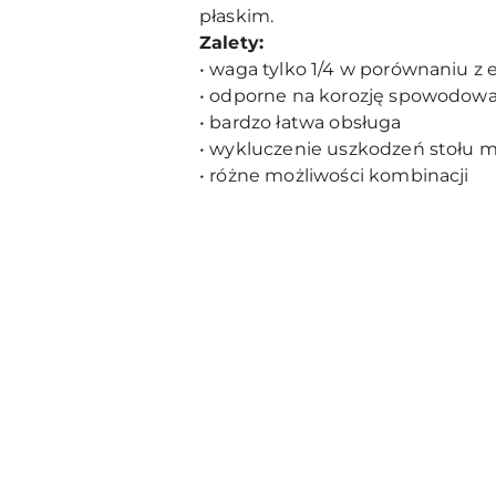
płaskim.
Zalety:
• waga tylko 1/4 w porównaniu 
• odporne na korozję spowodowa
• bardzo łatwa obsługa
• wykluczenie uszkodzeń stołu 
• różne możliwości kombinacji
Pomiń karuzelę produktów