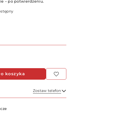
e – po potwierdzeniu.
ostępny
o koszyka
Zostaw telefon
Wyślij
ocze