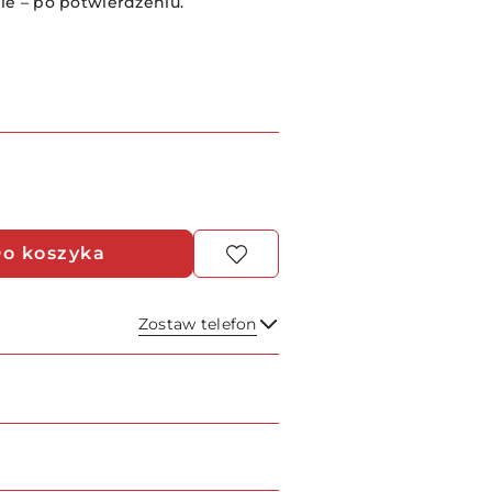
e – po potwierdzeniu.
o koszyka
Zostaw telefon
Wyślij