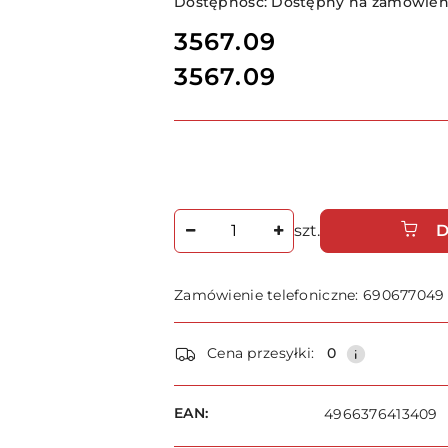
Dostępność:
Dostępny na zamówieni
cena:
3567.09
3567.09
Cena:
Ilość
szt.
D
Zamówienie telefoniczne: 690677049
Dostępność
Cena przesyłki:
0
i
dostawa
EAN:
4966376413409