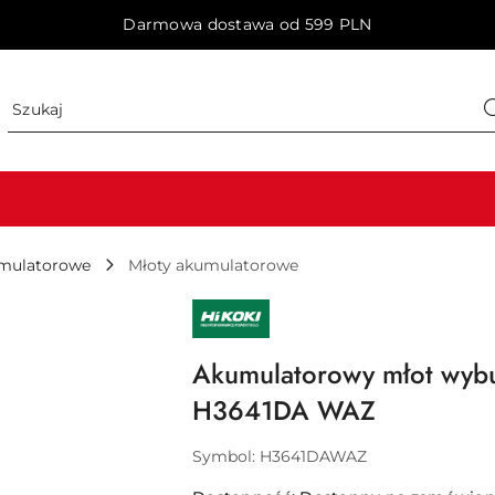
Darmowa dostawa od 599 PLN
umulatorowe
Młoty akumulatorowe
NAZWA
PRODUCENTA:
HIKOKI
Akumulatorowy młot wyb
H3641DA WAZ
Symbol:
H3641DAWAZ