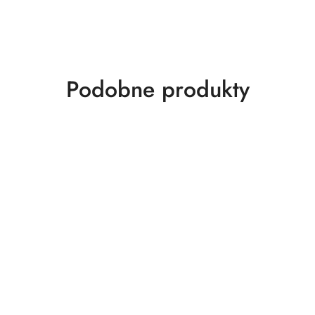
Produkty
Podobne produkty
o
statusie: