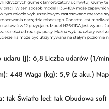
indrycznych gumek (amortyzatory uchwytu). Gumy te są
 wibracji. W ten sposób model H3641DA może zapewnić wy
. W tym młocie wyburzeniowym zastosowano metodę szy
mocowania narzędzia roboczego. Ponadto jest możliwość
o ustawić w 12 pozycjach. Model H3641DA jest wyposażon
zależności od rodzaju pracy. Można wybrać cztery wielko
derzenia może być utrzymywana na stałym poziomie nie
 udaru (J): 6,8 Liczba udarów (1/mi
m): 448 Waga (kg): 5,9 (z aku.) Napi
a: tak Światło led: tak Obudowa soft 