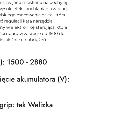
 zwijane i ściskane na pochyłej
soki efekt pochłaniania wibracji
bkiego mocowania dłuta, która
 regulacji kąta narzędzia
y w elektronikę sterującą, która
ści udaru w zakresie od 1500 do
zależnie od obciążeń.
n): 1500 - 2880
ęcie akumulatora (V):
grip: tak Walizka