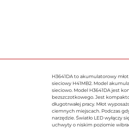
H3641DA to akumulatorowy młot
sieciowy H41MB2. Model akumula
sieciowo. Model H3641DA jest kom
bezszczotkowego. Jest kompakto
długotrwałej pracy. Młot wyposaż
ciemnych miejscach. Podczas gdy 
narzędzie. Światło LED wyłączy s
uchwyty o niskim poziomie wibrac