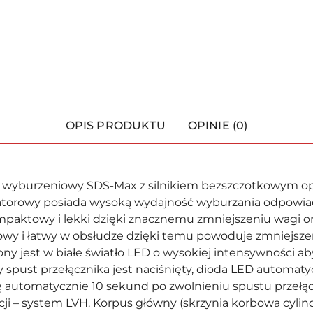
OPIS PRODUKTU
OPINIE (0)
 wyburzeniowy SDS-Max z silnikiem bezszczotkowym op
torowy posiada wysoką wydajność wyburzania odpowia
paktowy i lekki dzięki znacznemu zmniejszeniu wagi or
wy i łatwy w obsłudze dzięki temu powoduje zmniejsze
ony jest w białe światło LED o wysokiej intensywności a
spust przełącznika jest naciśnięty, dioda LED automat
ię automatycznie 10 sekund po zwolnieniu spustu przeł
ji – system LVH. Korpus główny (skrzynia korbowa cylind