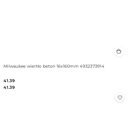
Milwaukee wiertło beton 16x160mm 4932373914
41.39
Cena:
Cena:
41.39