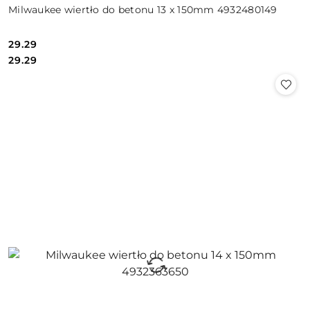
Milwaukee wiertło do betonu 13 x 150mm 4932480149
29.29
Cena:
Cena:
29.29