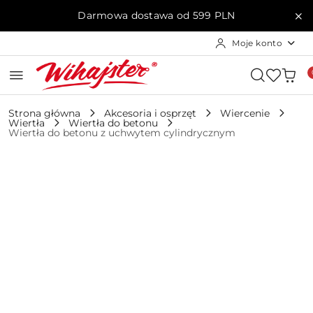
Przejdź do treści głównej
Przejdź do wyszukiwarki
Przejdź do moje konto
Przejdź do menu głównego
Przejdź do opisu produktu
Przejdź do stopki
Darmowa dostawa od 599 PLN
Moje konto
Strona główna
Akcesoria i osprzęt
Wiercenie
Wiertła
Wiertła do betonu
Wiertła do betonu z uchwytem cylindrycznym