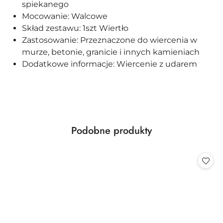
spiekanego
Mocowanie: Walcowe
Skład zestawu: 1szt Wiertło
Zastosowanie: Przeznaczone do wiercenia w
murze, betonie, granicie i innych kamieniach
Dodatkowe informacje: Wiercenie z udarem
Produkty
Podobne produkty
Pomiń karuzelę produktów
o
statusie: