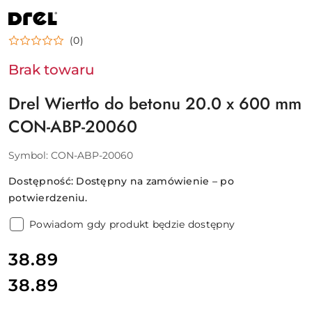
NAZWA
PRODUCENTA:
DREL
(0)
Brak towaru
Drel Wiertło do betonu 20.0 x 600 mm
CON-ABP-20060
Symbol:
CON-ABP-20060
Dostępność:
Dostępny na zamówienie – po
potwierdzeniu.
Powiadom gdy produkt będzie dostępny
cena:
38.89
38.89
Cena: