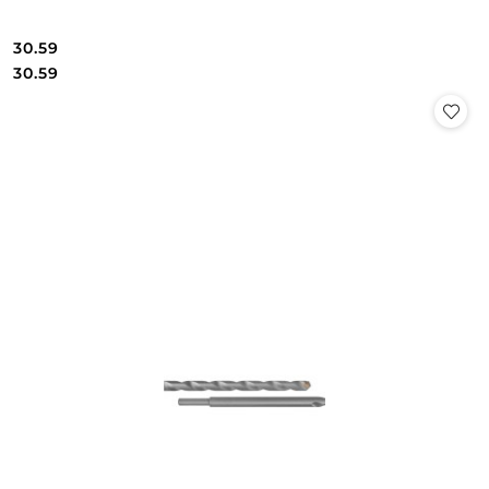
30.59
Cena:
Cena:
30.59