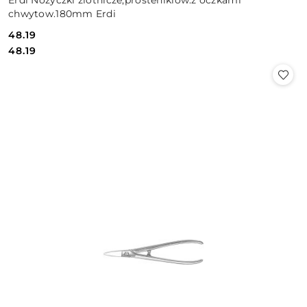
Erdi Nozyczki zlotnicze,prosteniklow.z oczkami
chwytow.180mm Erdi
48.19
Cena:
Cena:
48.19