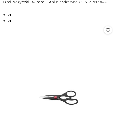
Drel Nożyczki 140mm , Stal nierdzewna CON-ZPN-9140
7.59
Cena:
Cena:
7.59