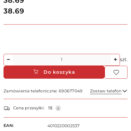
38.69
38.69
Cena:
Ilość
szt.
Do koszyka
Zamówienie telefoniczne: 690677049
Zostaw telefon
Dostępność
Cena przesyłki:
15
i
dostawa
Wyślij
EAN:
4010220002537