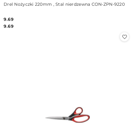
Drel Nożyczki 220mm , Stal nierdzewna CON-ZPN-9220
9.69
Cena:
Cena:
9.69