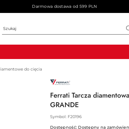
Darmowa dostawa od 599 PLN
diamentowe do cięcia
NAZWA
PRODUCENTA:
FERRATI
Ferrati Tarcza diamento
GRANDE
Symbol:
F20196
Dostępność:
Dostępny na zamówieni