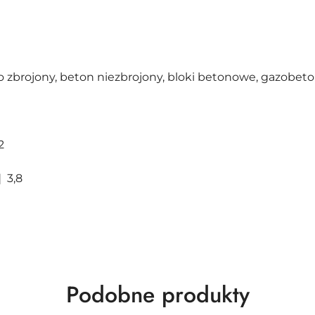
 zbrojony, beton niezbrojony, bloki betonowe, gazobet
2
 3,8
Produkty
Podobne produkty