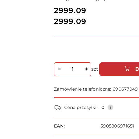
cena:
2999.09
2999.09
Cena:
Ilość
szt.
D
Zamówienie telefoniczne: 690677049
Dostępność
Cena przesyłki:
0
i
dostawa
EAN:
5905806971651