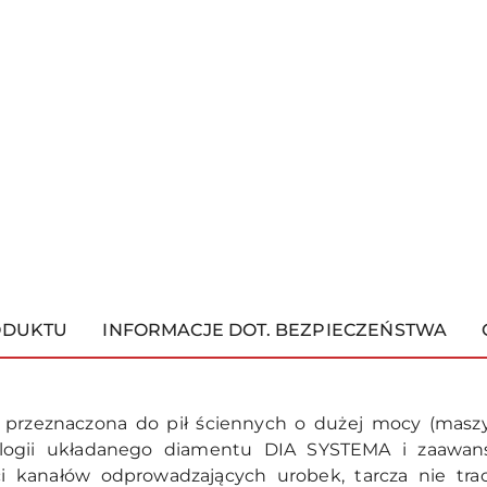
ODUKTU
INFORMACJE DOT. BEZPIECZEŃSTWA
rzeznaczona do pił ściennych o dużej mocy (maszyn
ologii układanego diamentu DIA SYSTEMA i zaawa
ści kanałów odprowadzających urobek, tarcza nie tra