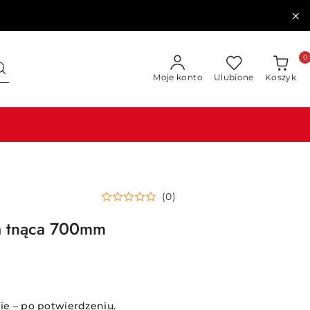
0
Moje konto
Ulubione
Koszyk
(0)
wa tnąca 700mm
e – po potwierdzeniu.