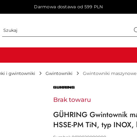
Darmowa dostawa od 599 PLN
ki i gwintowniki
Gwintowniki
Gwintowniki maszynowe
NAZWA
PRODUCENTA:
GÜHRING
Brak towaru
GÜHRING Gwintownik m
HSSE-PM TiN, typ INOX,