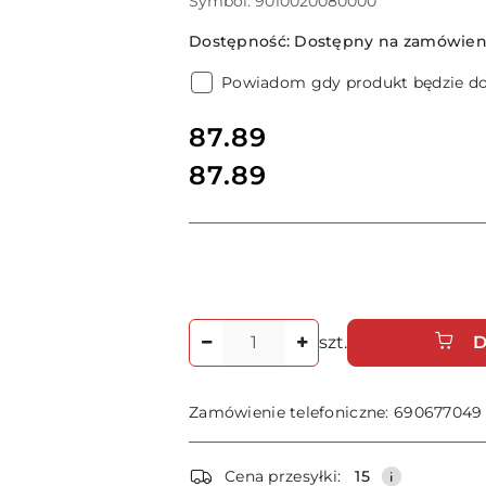
Symbol:
9010020080000
Dostępność:
Dostępny na zamówieni
Powiadom gdy produkt będzie d
cena:
87.89
87.89
Cena:
Ilość
szt.
D
Zamówienie telefoniczne: 690677049
Dostępność
Cena przesyłki:
15