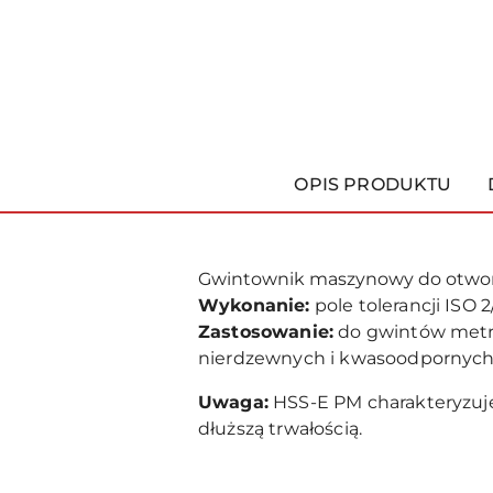
OPIS PRODUKTU
Gwintownik maszynowy do otwo
Wykonanie:
pole tolerancji ISO 2
Zastosowanie:
do gwintów metry
nierdzewnych i kwasoodpornych, t
Uwaga:
HSS-E PM charakteryzuje 
dłuższą trwałością.