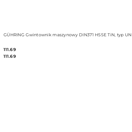
GÜHRING Gwintownik maszynowy DIN371 HSSE TiN, typ UNI
111.69
Cena:
Cena:
111.69