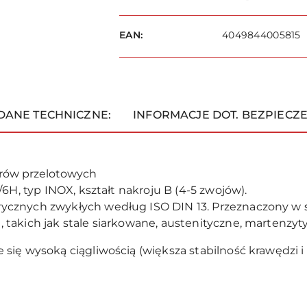
i
dostawa
EAN:
4049844005815
DANE TECHNICZNE:
INFORMACJE DOT. BEZPIECZ
rów przelotowych
/6H, typ INOX, kształt nakroju B (4-5 zwojów).
cznych zwykłych według ISO DIN 13. Przeznaczony w sz
akich jak stale siarkowane, austenityczne, martenzytyc
się wysoką ciągliwością (większa stabilność krawędzi i 