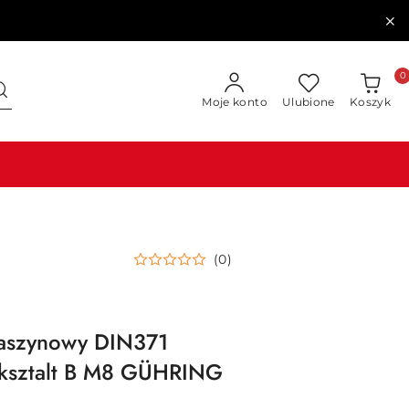
0
Moje konto
Ulubione
Koszyk
(0)
aszynowy DIN371
 ksztalt B M8 GÜHRING