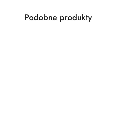
Produkty
Podobne produkty
o
statusie: