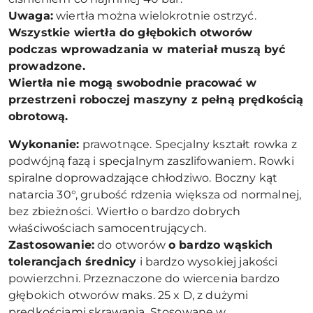
Uwaga:
wiertła można wielokrotnie ostrzyć.
Wszystkie wiertła do głębokich otworów
podczas wprowadzania w materiał muszą być
prowadzone.
Wiertła nie mogą swobodnie pracować w
przestrzeni roboczej maszyny z pełną prędkością
obrotową.
Wykonanie:
prawotnące. Specjalny kształt rowka z
podwójną fazą i specjalnym zaszlifowaniem. Rowki
spiralne doprowadzające chłodziwo. Boczny kąt
natarcia 30°, grubość rdzenia większa od normalnej,
bez zbieżności. Wiertło o bardzo dobrych
właściwościach samocentrujących.
Zastosowanie:
do otworów
o bardzo wąskich
tolerancjach średnicy
i bardzo wysokiej jakości
powierzchni. Przeznaczone do wiercenia bardzo
głębokich otworów maks. 25 x D, z dużymi
prędkościami skrawania. Stosowane w