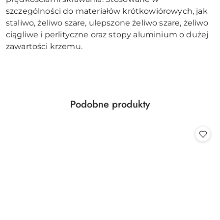
szczególności do materiałów krótkowiórowych, jak
staliwo, żeliwo szare, ulepszone żeliwo szare, żeliwo
ciągliwe i perlityczne oraz stopy aluminium o dużej
zawartości krzemu.
Produkty
Podobne produkty
Pomiń karuzelę produktów
o
statusie: