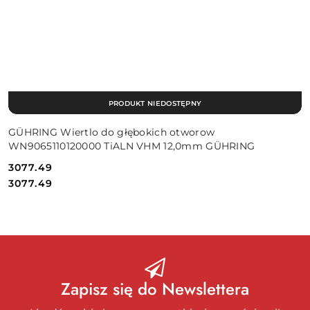
PRODUKT NIEDOSTĘPNY
GÜHRING Wiertlo do głębokich otworow
WN9065110120000 TiALN VHM 12,0mm GÜHRING
3077.49
Cena:
Cena:
3077.49
Zapisz się do Newslettera