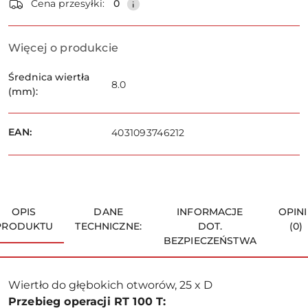
Cena przesyłki:
0
i
dostawa
Wyślij
Więcej o produkcie
Średnica wiertła
8.0
(mm):
EAN:
4031093746212
OPIS
DANE
INFORMACJE
OPINI
PRODUKTU
TECHNICZNE:
DOT.
(0)
BEZPIECZEŃSTWA
Wiertło do głębokich otworów, 25 x D
Przebieg operacji RT 100 T: