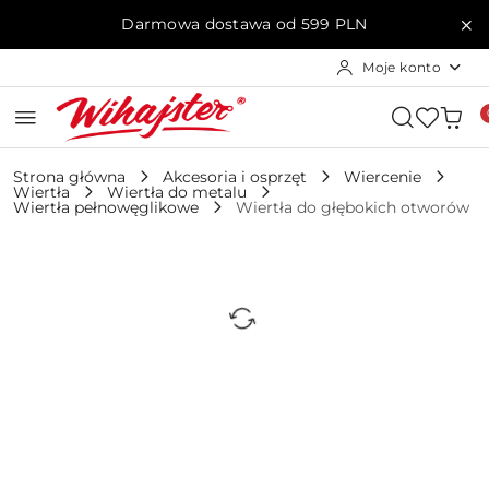
Przejdź do treści głównej
Przejdź do wyszukiwarki
Przejdź do moje konto
Przejdź do menu głównego
Przejdź do opisu produktu
Przejdź do stopki
Darmowa dostawa od 599 PLN
Moje konto
Strona główna
Akcesoria i osprzęt
Wiercenie
Wiertła
Wiertła do metalu
Wiertła pełnowęglikowe
Wiertła do głębokich otworów