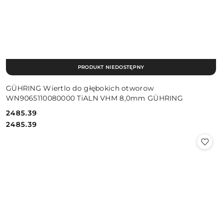
PRODUKT NIEDOSTĘPNY
GÜHRING Wiertlo do głębokich otworow
WN9065110080000 TiALN VHM 8,0mm GÜHRING
2485.39
Cena:
Cena:
2485.39