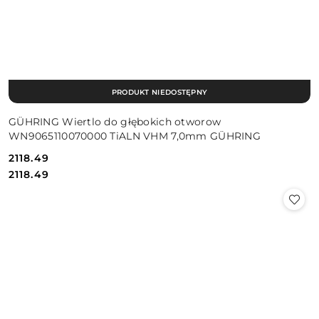
PRODUKT NIEDOSTĘPNY
GÜHRING Wiertlo do głębokich otworow
WN9065110070000 TiALN VHM 7,0mm GÜHRING
2118.49
Cena:
Cena:
2118.49