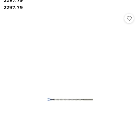
2297.79
Cena:
Cena:
2297.79