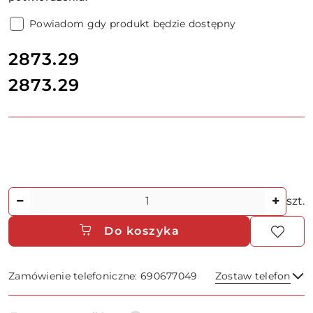
Powiadom gdy produkt będzie dostępny
cena:
2873.29
2873.29
Cena:
Ilość
szt.
Do koszyka
Zamówienie telefoniczne: 690677049
Zostaw telefon
Dostępność