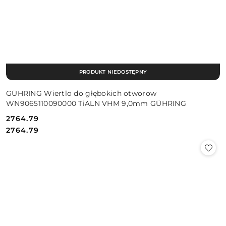
PRODUKT NIEDOSTĘPNY
GÜHRING Wiertlo do głębokich otworow
WN9065110090000 TiALN VHM 9,0mm GÜHRING
2764.79
Cena:
Cena:
2764.79