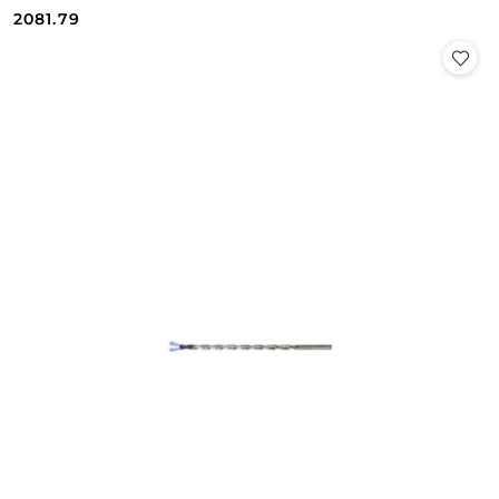
Cena:
Cena:
2081.79