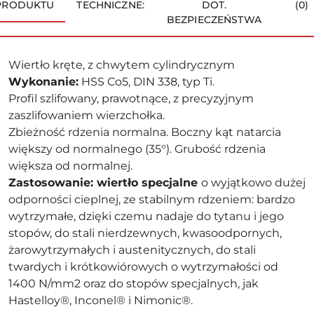
PRODUKTU
TECHNICZNE:
DOT.
(0)
BEZPIECZEŃSTWA
Wiertło kręte, z chwytem cylindrycznym
Wykonanie:
HSS Co5, DIN 338, typ Ti.
Profil szlifowany, prawotnące, z precyzyjnym
zaszlifowaniem wierzchołka.
Zbieżność rdzenia normalna. Boczny kąt natarcia
większy od normalnego (35°). Grubość rdzenia
większa od normalnej.
Zastosowanie: wiertło specjalne
o wyjątkowo dużej
odporności cieplnej, ze stabilnym rdzeniem: bardzo
wytrzymałe, dzięki czemu nadaje do tytanu i jego
stopów, do stali nierdzewnych, kwasoodpornych,
żarowytrzymałych i austenitycznych, do stali
twardych i krótkowiórowych o wytrzymałości od
1400 N/mm2 oraz do stopów specjalnych, jak
Hastelloy®, Inconel® i Nimonic®.