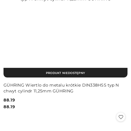
PRODUKT NIEDOSTĘPNY
GÜHRING Wiertlo do metalu krótkie DIN338HSS typ N
chwyt cylindr 11,25mm GÜHRING
88.19
Cena:
Cena:
88.19