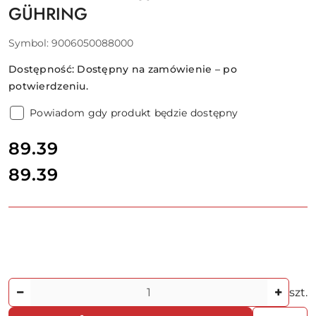
GÜHRING
Symbol:
9006050088000
Dostępność:
Dostępny na zamówienie – po
potwierdzeniu.
Powiadom gdy produkt będzie dostępny
cena:
89.39
89.39
Cena:
Ilość
szt.