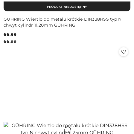
PRODUKT NIEDOSTĘPNY
GÜHRING Wiertlo do metalu krótkie DIN338HSS typ N
chwyt cylindr 11,20mm GÜHRING
66.99
Cena:
Cena:
66.99