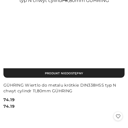
PRODUKT NIEDOSTĘPNY
GÜHRING Wiertlo do metalu krótkie DIN338HSS typ N
chwyt cylindr 11,80mm GÜHRING
74.19
Cena:
Cena:
74.19