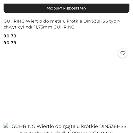
PRODUKT NIEDOSTĘPNY
GÜHRING Wiertlo do metalu krótkie DIN338HSS typ N
chwyt cylindr 11,75mm GÜHRING
90.79
Cena:
Cena:
90.79