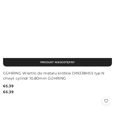
PRODUKT NIEDOSTĘPNY
GÜHRING Wiertlo do metalu krótkie DIN338HSS typ N
chwyt cylindr 10,80mm GÜHRING
65.39
Cena:
Cena:
65.39