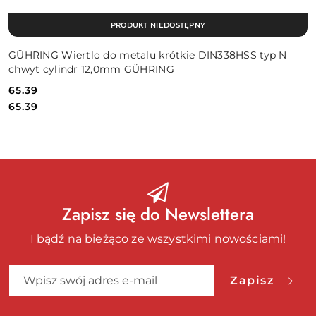
PRODUKT NIEDOSTĘPNY
GÜHRING Wiertlo do metalu krótkie DIN338HSS typ N
chwyt cylindr 12,0mm GÜHRING
65.39
Cena:
Cena:
65.39
Zapisz się do Newslettera
I bądź na bieżąco ze wszystkimi nowościami!
Zapisz