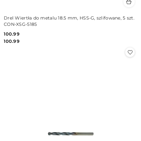
Drel Wiertła do metalu 18.5 mm, HSS-G, szlifowane, 5 szt.
CON-XSG-5185
100.99
Cena:
Cena:
100.99