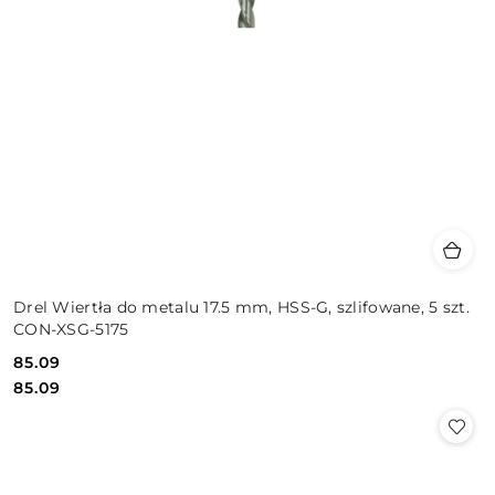
Drel Wiertła do metalu 17.5 mm, HSS-G, szlifowane, 5 szt.
CON-XSG-5175
85.09
Cena:
Cena:
85.09