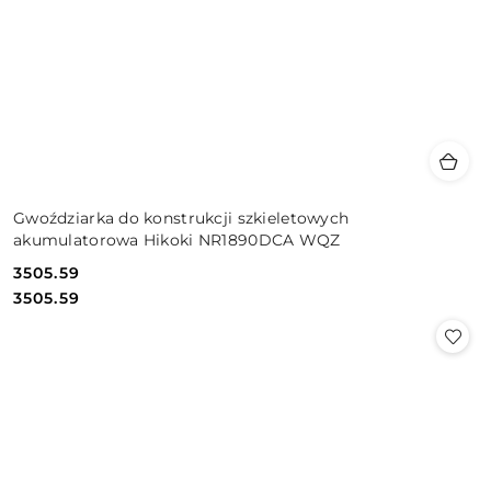
Gwoździarka do konstrukcji szkieletowych
akumulatorowa Hikoki NR1890DCA WQZ
3505.59
Cena:
Cena:
3505.59