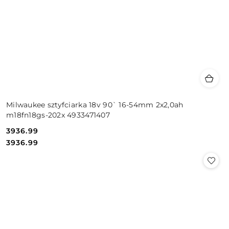
Milwaukee sztyfciarka 18v 90` 16-54mm 2x2,0ah
m18fn18gs-202x 4933471407
3936.99
Cena:
Cena:
3936.99