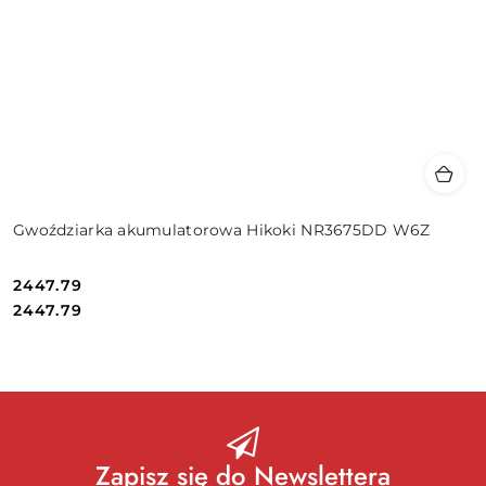
Gwoździarka akumulatorowa Hikoki NR3675DD W6Z
2447.79
Cena:
Cena:
2447.79
Zapisz się do Newslettera