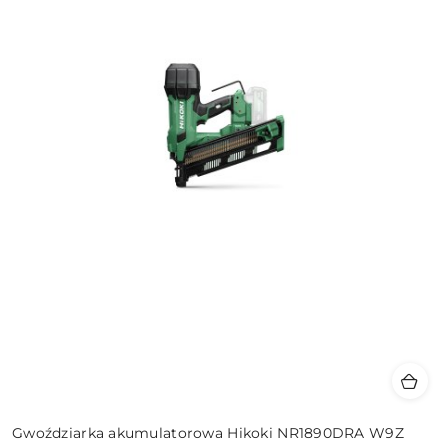
Gwoździarka akumulatorowa Hikoki NR1890DRA W9Z