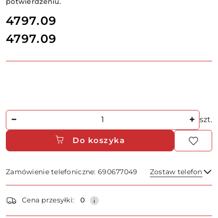
potwierdzeniu.
cena:
4797.09
4797.09
Cena:
Ilość
szt.
Do koszyka
Zamówienie telefoniczne: 690677049
Zostaw telefon
Dostępność
Cena przesyłki:
0
i
Wyślij