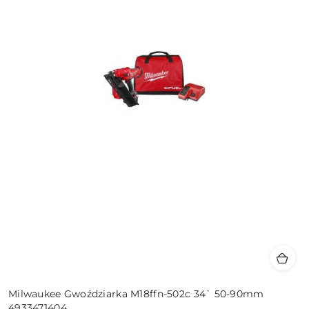
Milwaukee Gwoździarka M18ffn-502c 34` 50-90mm
4933471404