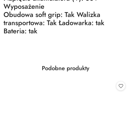
Wyposażenie
Obudowa soft grip: Tak Walizka
transportowa: Tak Ładowarka: tak
Bateria: tak
Produkty
Podobne produkty
Pomiń karuzelę produktów
o
statusie: