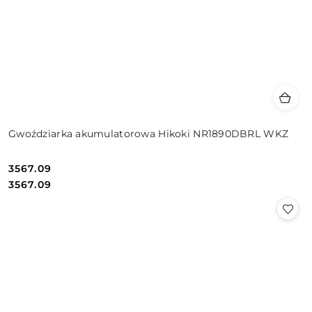
Gwoździarka akumulatorowa Hikoki NR1890DBRL WKZ
3567.09
Cena:
Cena:
3567.09