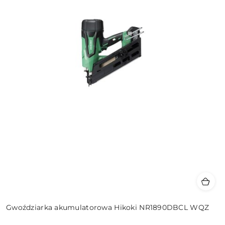
Gwoździarka akumulatorowa Hikoki NR1890DBCL WQZ