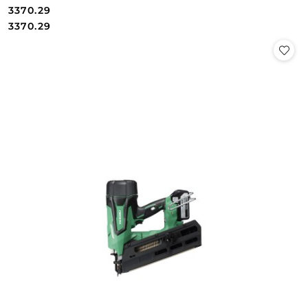
3370.29
Cena:
Cena:
3370.29