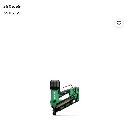
3505.59
Cena:
Cena:
3505.59