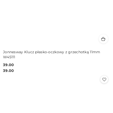
Jonnesway Klucz płasko-oczkowy z grzechotką 11mm
W45111
39.00
Cena:
Cena:
39.00