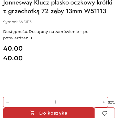
Jonnesway Klucz płasko-oczkowy krótki
z grzechotką 72 zęby 13mm W51113
Symbol:
W51113
Dostępność:
Dostępny na zamówienie – po
potwierdzeniu.
cena:
40.00
40.00
Cena:
Ilość
szt.
Do koszyka