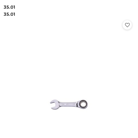
35.01
Cena:
Cena:
35.01