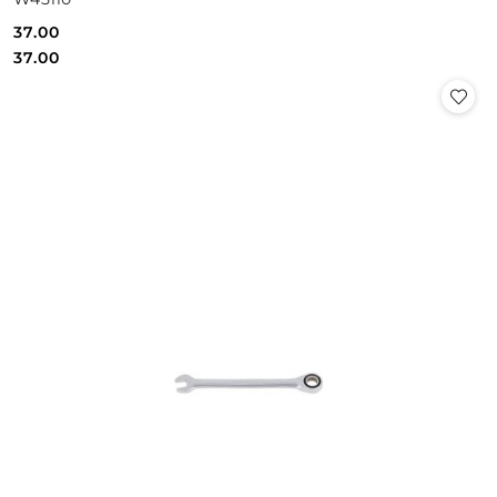
37.00
Cena:
Cena:
37.00