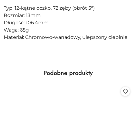
Typ: 12-kątne oczko, 72 zęby (obrót 5°)
Rozmiar: 13mm
Długość: 106.4mm
Waga: 65g
Materiał: Chromowo-wanadowy, ulepszony cieplnie
Produkty
Podobne produkty
Pomiń karuzelę produktów
o
statusie: