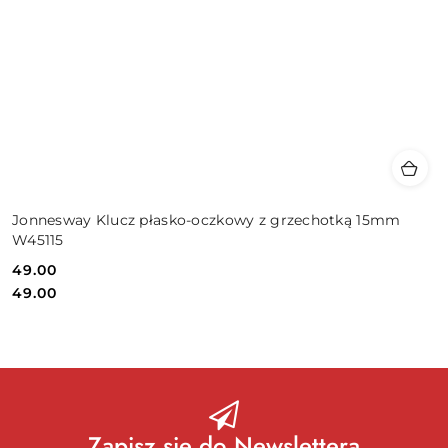
Jonnesway Klucz płasko-oczkowy z grzechotką 15mm
W45115
49.00
Cena:
Cena:
49.00
Zapisz się do Newslettera