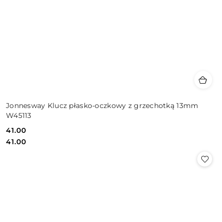
Jonnesway Klucz płasko-oczkowy z grzechotką 13mm
W45113
41.00
Cena:
Cena:
41.00