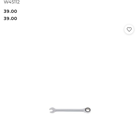
W45112
39.00
Cena:
Cena:
39.00