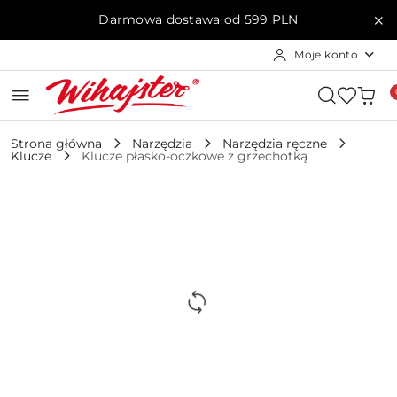
Przejdź do treści głównej
Przejdź do wyszukiwarki
Przejdź do moje konto
Przejdź do menu głównego
Przejdź do opisu produktu
Przejdź do stopki
Darmowa dostawa od 599 PLN
Moje konto
Strona główna
Narzędzia
Narzędzia ręczne
Klucze
Klucze płasko-oczkowe z grzechotką