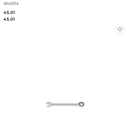
W45114
45.01
Cena:
Cena:
45.01