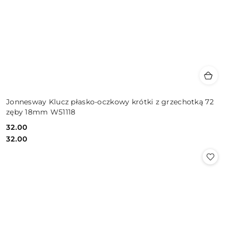
Jonnesway Klucz płasko-oczkowy krótki z grzechotką 72
zęby 18mm W51118
32.00
Cena:
Cena:
32.00