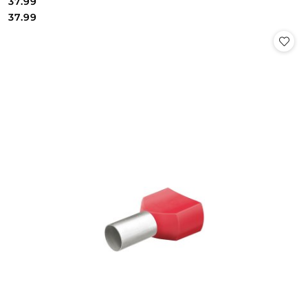
37.99
Cena:
Cena:
37.99