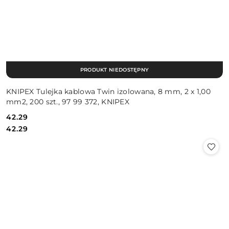
PRODUKT NIEDOSTĘPNY
KNIPEX Tulejka kablowa Twin izolowana, 8 mm, 2 x 1,00
mm2, 200 szt., 97 99 372, KNIPEX
42.29
Cena:
Cena:
42.29