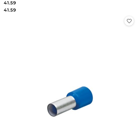
41.59
Cena:
Cena:
41.59