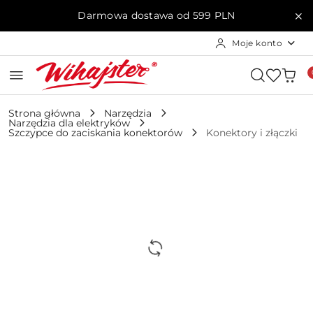
Przejdź do treści głównej
Przejdź do wyszukiwarki
Przejdź do moje konto
Przejdź do menu głównego
Przejdź do opisu produktu
Przejdź do stopki
Darmowa dostawa od 599 PLN
Moje konto
Strona główna
Narzędzia
Narzędzia dla elektryków
Szczypce do zaciskania konektorów
Konektory i złączki