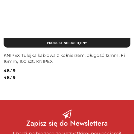
PRODUKT NIEDOSTĘPNY
KNIPEX Tulejka kablowa z kołnierzem, długość 12mm, Fi
16mm, 100 szt. KNIPEX
48.19
Cena:
Cena:
48.19
Zapisz się do Newslettera
I bądź na bieżąco ze wszystkimi nowościami!