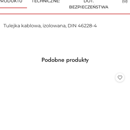
PRODUKTU
TECHNICZNE:
DOT.
(0)
BEZPIECZEŃSTWA
Tulejka kablowa, izolowana, DIN 46228-4
Produkty
Podobne produkty
Pomiń karuzelę produktów
o
statusie: