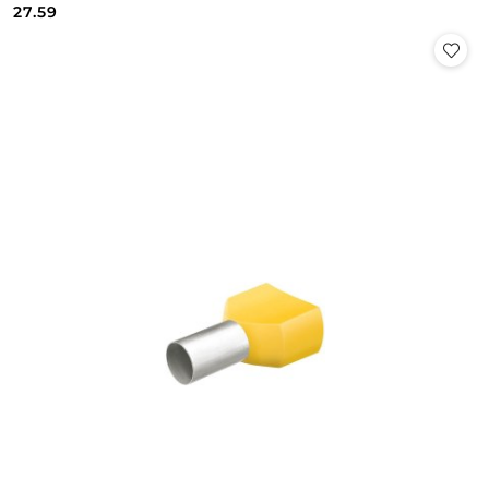
Cena:
Cena:
27.59