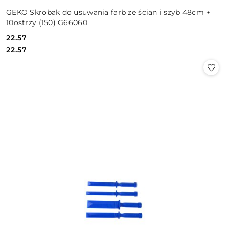
GEKO Skrobak do usuwania farb ze ścian i szyb 48cm +
10ostrzy (150) G66060
22.57
Cena:
Cena:
22.57