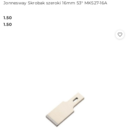
Jonnesway Skrobak szeroki 16mm 53° MKS27-16A
1.50
Cena:
Cena:
1.50