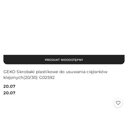
PRODUKT NIEDOSTĘPNY
GEKO Skrobaki plastikowe do usuwania ciężarków
klejonych(20/30) G02592
20.07
Cena:
Cena:
20.07