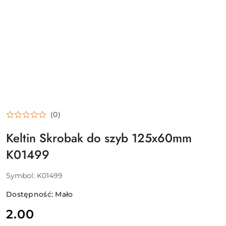
(0)
Keltin Skrobak do szyb 125x60mm
K01499
Symbol:
K01499
Dostępność:
Mało
cena:
2.00