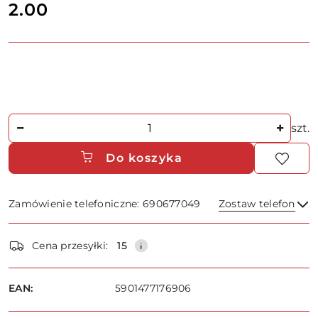
2.00
Cena:
Ilość
szt.
Do koszyka
Zamówienie telefoniczne: 690677049
Zostaw telefon
Dostępność
Cena przesyłki:
15
i
dostawa
Wyślij
EAN:
5901477176906