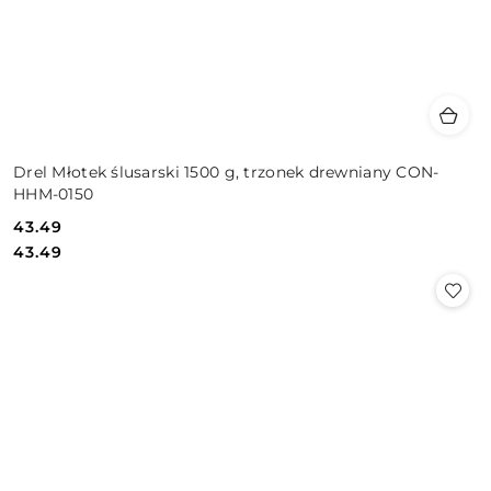
Drel Młotek ślusarski 1500 g, trzonek drewniany CON-
HHM-0150
43.49
Cena:
Cena:
43.49