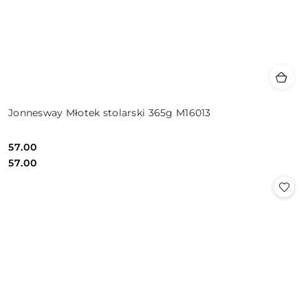
Jonnesway Młotek stolarski 365g M16013
57.00
Cena:
Cena:
57.00