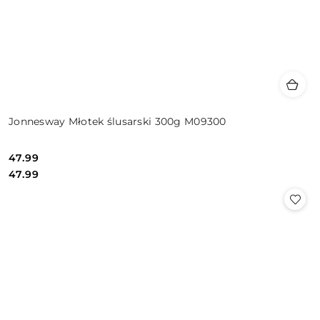
Jonnesway Młotek ślusarski 300g M09300
47.99
Cena:
Cena:
47.99