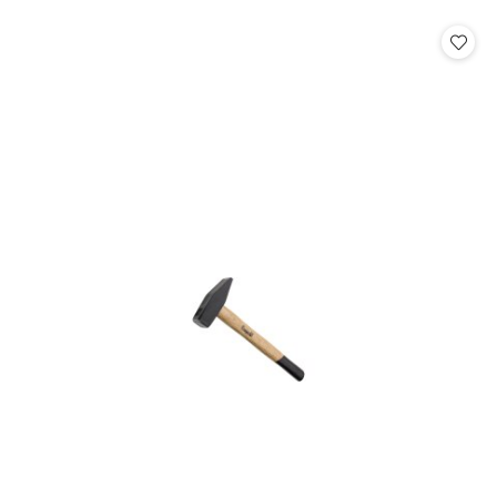
o
statusie: