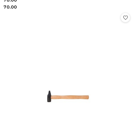
70.00
Cena:
Cena:
70.00