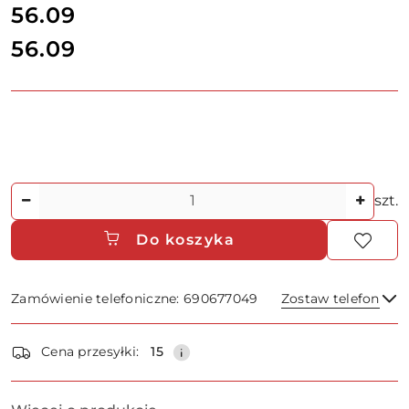
cena:
56.09
56.09
Cena:
Ilość
szt.
Do koszyka
Zamówienie telefoniczne: 690677049
Zostaw telefon
Dostępność
Cena przesyłki:
15
i
dostawa
Wyślij