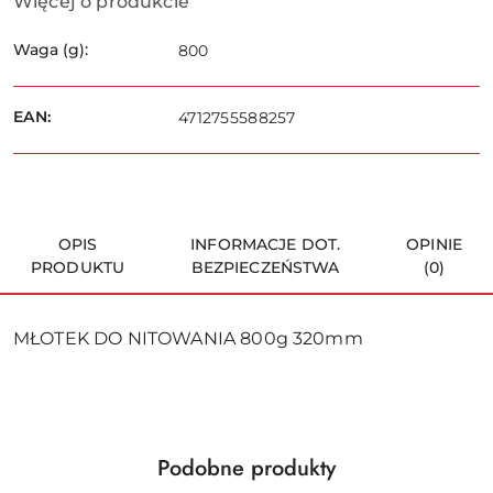
Więcej o produkcie
Waga (g):
800
EAN:
4712755588257
OPIS
INFORMACJE DOT.
OPINIE
PRODUKTU
BEZPIECZEŃSTWA
(0)
MŁOTEK DO NITOWANIA 800g 320mm
Produkty
Podobne produkty
Pomiń karuzelę produktów