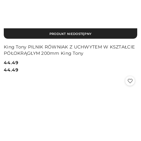
PRODUKT NIEDOSTĘPNY
King Tony PILNIK RÓWNIAK Z UCHWYTEM W KSZTAŁCIE
PÓŁOKRĄGŁYM 200mm King Tony
44.49
Cena:
Cena:
44.49