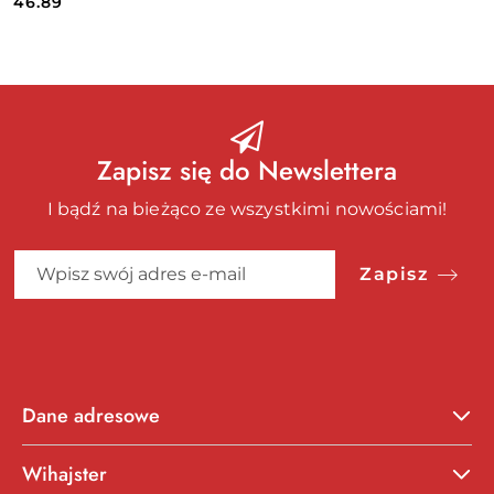
Cena:
Cena:
46.89
Zapisz się do Newslettera
I bądź na bieżąco ze wszystkimi nowościami!
Zapisz
Dane adresowe
Wihajster