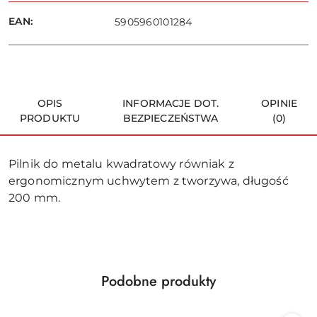
dostawa
Wyślij
EAN:
5905960101284
OPIS
INFORMACJE DOT.
OPINIE
PRODUKTU
BEZPIECZEŃSTWA
(0)
Pilnik do metalu kwadratowy równiak z
ergonomicznym uchwytem z tworzywa, długość
200 mm.
Produkty
Podobne produkty
Pomiń karuzelę produktów
o