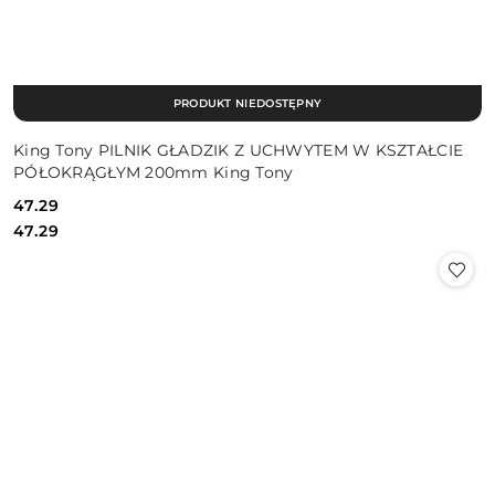
PRODUKT NIEDOSTĘPNY
King Tony PILNIK GŁADZIK Z UCHWYTEM W KSZTAŁCIE
PÓŁOKRĄGŁYM 200mm King Tony
47.29
Cena:
Cena:
47.29