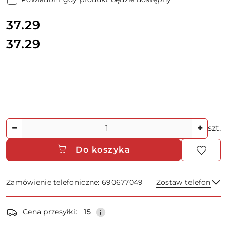
cena:
37.29
37.29
Cena:
Ilość
szt.
Do koszyka
Zamówienie telefoniczne: 690677049
Zostaw telefon
Dostępność
Cena przesyłki:
15
i