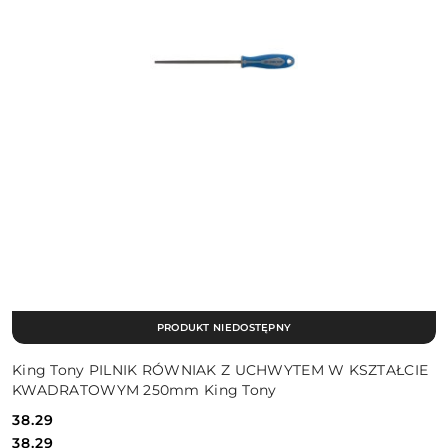
PRODUKT NIEDOSTĘPNY
King Tony PILNIK RÓWNIAK Z UCHWYTEM W KSZTAŁCIE
KWADRATOWYM 250mm King Tony
38.29
Cena:
Cena:
38.29