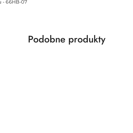
u - 66HB-07
Produkty
Podobne produkty
o
statusie: