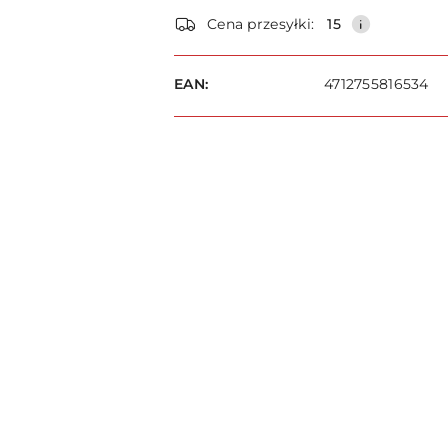
Dostępność
Cena przesyłki:
15
i
dostawa
EAN:
4712755816534