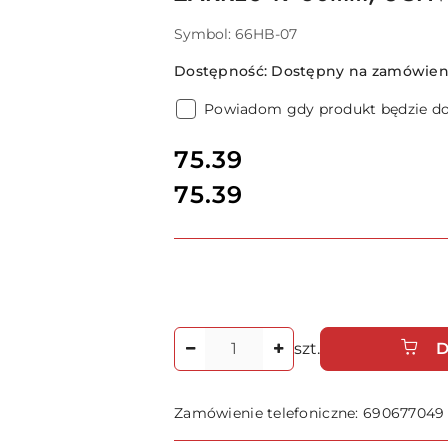
Symbol:
66HB-07
Dostępność:
Dostępny na zamówieni
Powiadom gdy produkt będzie d
cena:
75.39
75.39
Cena:
Ilość
szt.
D
Zamówienie telefoniczne: 690677049