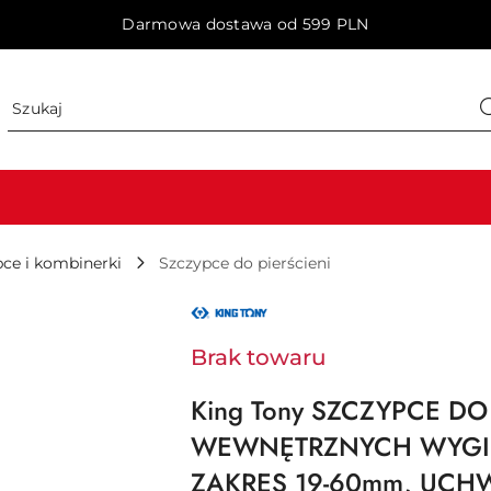
Darmowa dostawa od 599 PLN
ce i kombinerki
Szczypce do pierścieni
NAZWA
PRODUCENTA:
KING
TONY
Brak towaru
King Tony SZCZYPCE DO
WEWNĘTRZNYCH WYGIĘT
ZAKRES 19-60mm, UCHW