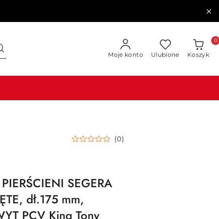
0
Moje konto
Ulubione
Koszyk
(0)
 PIERŚCIENI SEGERA
E, dł.175 mm,
YT PCV King Tony