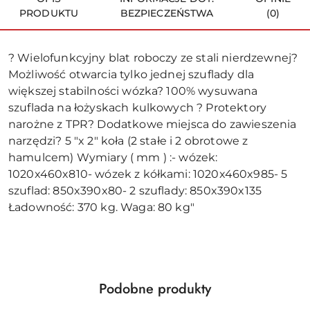
PRODUKTU
BEZPIECZEŃSTWA
(0)
? Wielofunkcyjny blat roboczy ze stali nierdzewnej?
Możliwość otwarcia tylko jednej szuflady dla
większej stabilności wózka? 100% wysuwana
szuflada na łożyskach kulkowych ? Protektory
narożne z TPR? Dodatkowe miejsca do zawieszenia
narzędzi? 5 "x 2" koła (2 stałe i 2 obrotowe z
hamulcem) Wymiary ( mm ) :- wózek:
1020x460x810- wózek z kółkami: 1020x460x985- 5
szuflad: 850x390x80- 2 szuflady: 850x390x135
Ładowność: 370 kg. Waga: 80 kg"
Produkty
Podobne produkty
Pomiń karuzelę produktów
o