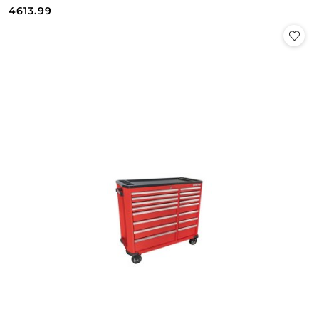
Cena:
Cena:
4613.99