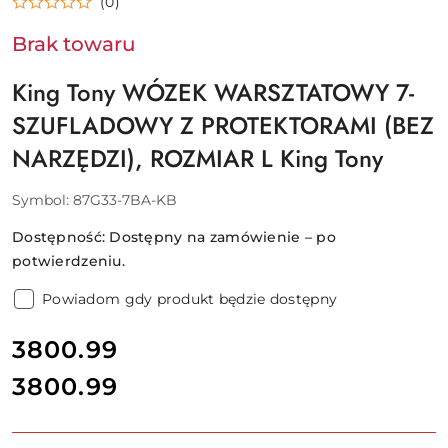
(0)
TONY
Brak towaru
King Tony WÓZEK WARSZTATOWY 7-
SZUFLADOWY Z PROTEKTORAMI (BEZ
NARZĘDZI), ROZMIAR L King Tony
Symbol:
87G33-7BA-KB
Dostępność:
Dostępny na zamówienie – po
potwierdzeniu.
Powiadom gdy produkt będzie dostępny
cena:
3800.99
3800.99
Cena: