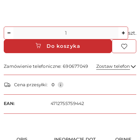
Ilość
szt.
Do koszyka
Zamówienie telefoniczne: 690677049
Zostaw telefon
Dostępność
Cena przesyłki:
0
i
dostawa
Wyślij
EAN:
4712755759442
OPIS
INFORMACJE DOT.
OPINIE