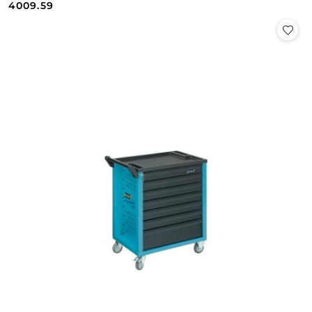
Cena:
Cena:
4009.59