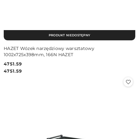
PRODUKT NIEDOSTĘPNY
HAZET Wózek narzędziowy warsztatowy
1002x725x398mm, 166N HAZET
4751.59
Cena:
Cena:
4751.59