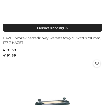
PRODUKT NIEDOSTĘPNY
HAZET Wózek narzędziowy warsztatowy 913x778x796mm,
177-7 HAZET
4191.39
Cena:
Cena:
4191.39