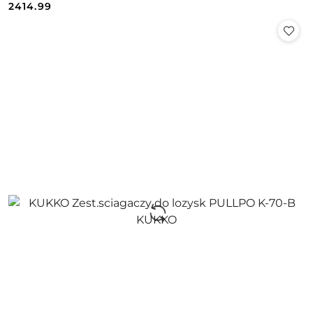
Cena:
Cena:
2414.99