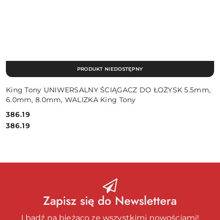
PRODUKT NIEDOSTĘPNY
King Tony UNIWERSALNY ŚCIĄGACZ DO ŁOŻYSK 5.5mm,
6.0mm, 8.0mm, WALIZKA King Tony
386.19
Cena:
Cena:
386.19
Zapisz się do Newslettera
I bądź na bieżąco ze wszystkimi nowościami!