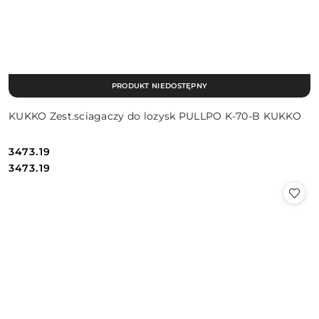
PRODUKT NIEDOSTĘPNY
KUKKO Zest.sciagaczy do lozysk PULLPO K-70-B KUKKO
3473.19
Cena:
Cena:
3473.19