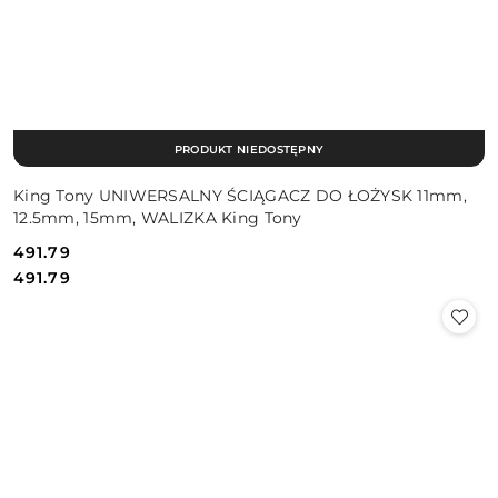
PRODUKT NIEDOSTĘPNY
King Tony UNIWERSALNY ŚCIĄGACZ DO ŁOŻYSK 11mm,
12.5mm, 15mm, WALIZKA King Tony
491.79
Cena:
Cena:
491.79