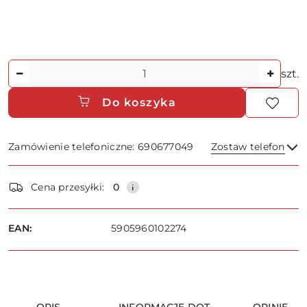
Ilość
szt.
Do koszyka
Zamówienie telefoniczne: 690677049
Zostaw telefon
Dostępność
Cena przesyłki:
0
i
dostawa
Wyślij
EAN:
5905960102274