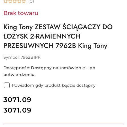
(0)
TONY
Brak towaru
King Tony ZESTAW ŚCIĄGACZY DO
ŁOŻYSK 2-RAMIENNYCH
PRZESUWNYCH 7962B King Tony
Symbol:
7962B1PR
Dostępność:
Dostępny na zamówienie – po
potwierdzeniu.
Powiadom gdy produkt będzie dostępny
cena:
3071.09
3071.09
Cena: