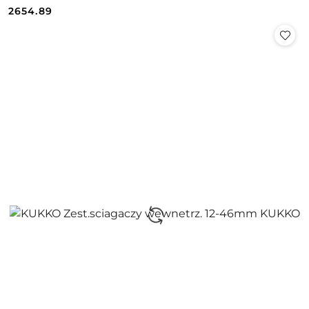
Cena:
Cena:
2654.89