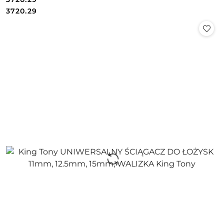
Cena:
Cena:
3720.29