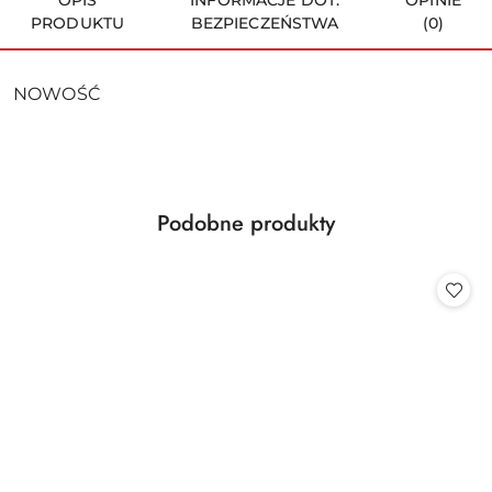
OPIS
INFORMACJE DOT.
OPINIE
PRODUKTU
BEZPIECZEŃSTWA
(0)
NOWOŚĆ
Produkty
Podobne produkty
Pomiń karuzelę produktów
o
statusie: