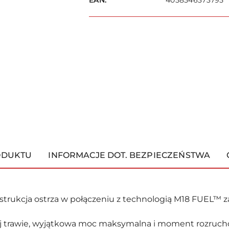
4058546373795
ODUKTU
INFORMACJE DOT. BEZPIECZEŃSTWA
trukcja ostrza w połączeniu z technologią M18 FUEL™ z
ej trawie, wyjątkowa moc maksymalna i moment rozruch