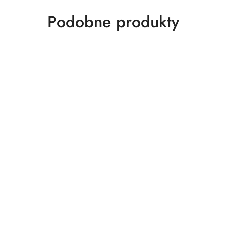
Produkty
Podobne produkty
o
statusie: