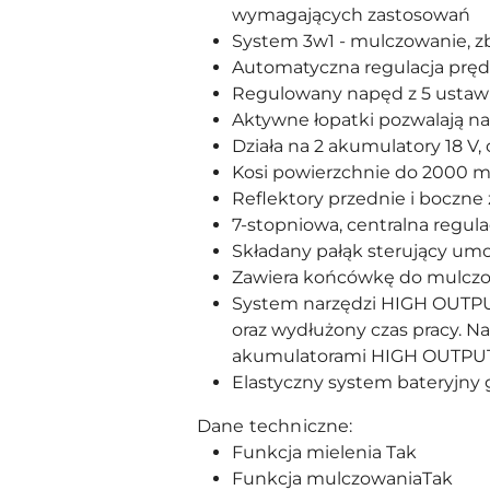
wymagających zastosowań
System 3w1 - mulczowanie, zb
Automatyczna regulacja pręd
Regulowany napęd z 5 ustawi
Aktywne łopatki pozwalają na
Działa na 2 akumulatory 18 V
Kosi powierzchnie do 2000
Reflektory przednie i boczne
7-stopniowa, centralna regula
Składany pałąk sterujący um
Zawiera końcówkę do mulczow
System narzędzi HIGH OUTPU
oraz wydłużony czas pracy. N
akumulatorami HIGH OUTP
Elastyczny system bateryjn
Dane techniczne:
Funkcja mielenia
Tak
Funkcja mulczowania
Tak