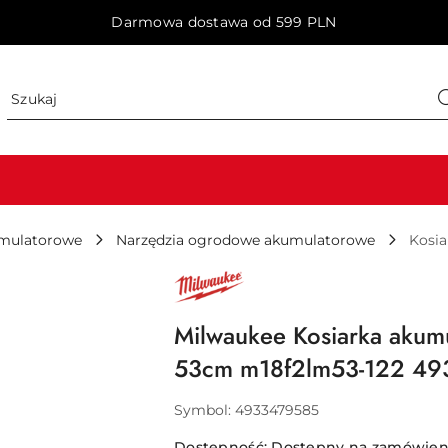
Darmowa dostawa od 599 PLN
umulatorowe
Narzędzia ogrodowe akumulatorowe
Kosia
NAZWA
PRODUCENTA:
MILWAUKEE
Milwaukee Kosiarka akum
53cm m18f2lm53-122 4
Symbol:
4933479585
Dostępność:
Dostępny na zamówieni