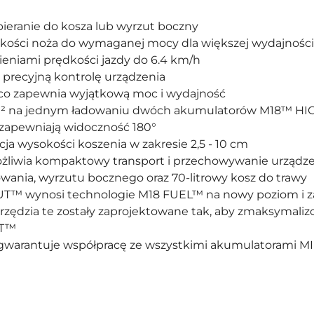
ieranie do kosza lub wyrzut boczny
kości noża do wymaganej mocy dla większej wydajności
eniami prędkości jazdy do 6.4 km/h
 precyjną kontrolę urządzenia
, co zapewnia wyjątkową moc i wydajność
 m² na jednym ładowaniu dwóch akumulatorów M18™ HI
 zapewniają widoczność 180°
cja wysokości koszenia w zakresie 2,5 - 10 cm
ożliwia kompaktowy transport i przechowywanie urządze
ania, wyrzutu bocznego oraz 70-litrowy kosz do trawy
T™ wynosi technologie M18 FUEL™ na nowy poziom i z
arzędzia te zostały zaprojektowane tak, aby zmaksymali
UT™
y gwarantuje współpracę ze wszystkimi akumulatoram