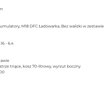
em
umulatory, M18 DFC Ładowarka, Bez walizki w zestawie
.16 - 6.4
tawie
strze tnące, kosz 70-litrowy, wyrzut boczny
100