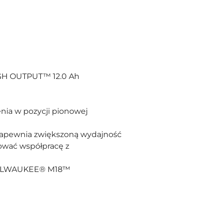
GH OUTPUT™ 12.0 Ah
nia w pozycji pionowej
apewnia zwiększoną wydajność
zować współpracę z
i MILWAUKEE® M18™