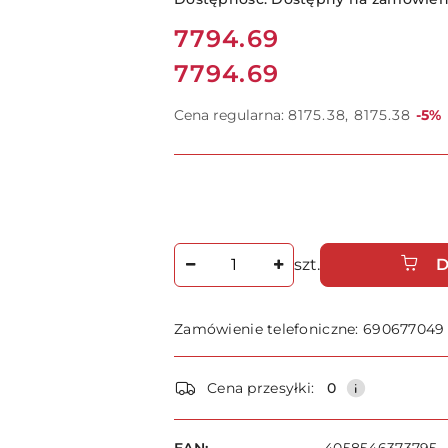
Cena:
7794.69
7794.69
Cena:
Raba
Cena regularna:
8175.38
8175.38
-5%
Ilość
szt.
D
Zamówienie telefoniczne: 690677049
Dostępność
Cena przesyłki:
0
i
dostawa
EAN: