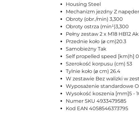
Housing
Steel
Mechanizm jezdny
Z napęd
Obroty (obr./min)
3,300
Obroty ostrza (min¹)
3,300
Pełny zestaw
2 x M18 HB12 Ak
Przednie koło (⌀ cm)
20.3
Samobieżny
Tak
Self propelled speed [km|h]
0
Szerokość korpusu (cm)
53
Tylnie koło (⌀ cm)
26.4
W zestawie
Bez walizki w zes
Wyposażenie standardowe
O
Wysokość koszenia [mm]
5 - 
Numer SKU
4933479585
Kod EAN
4058546373795