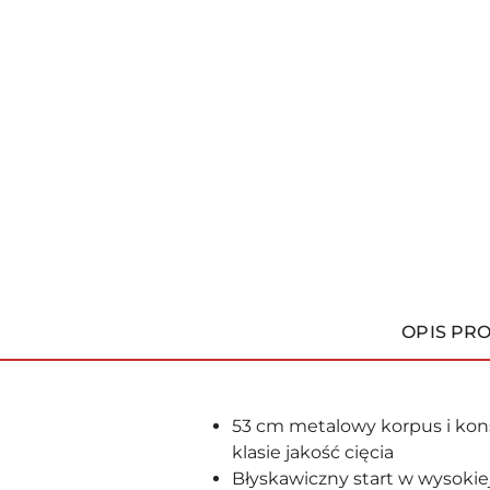
OPIS PR
53 cm metalowy korpus i kons
klasie jakość cięcia
Błyskawiczny start w wysoki