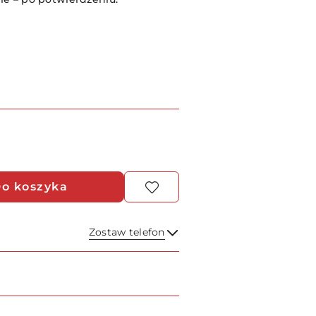
t:
o koszyka
Zostaw telefon
Wyślij