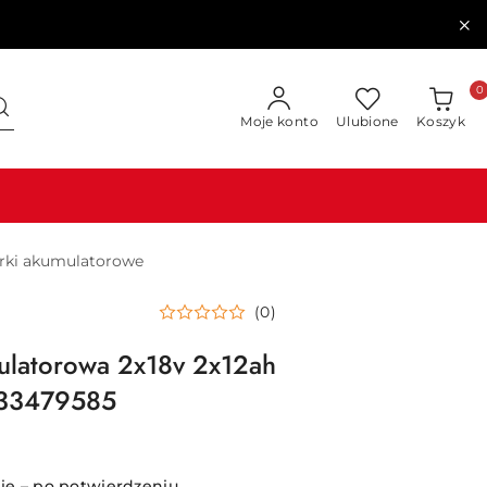
0
Moje konto
Ulubione
Koszyk
rki akumulatorowe
(0)
ulatorowa 2x18v 2x12ah
933479585
e – po potwierdzeniu.