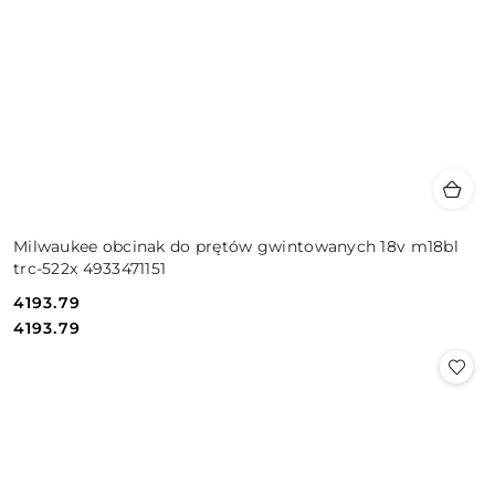
Milwaukee obcinak do prętów gwintowanych 18v m18bl
trc-522x 4933471151
4193.79
Cena:
Cena:
4193.79