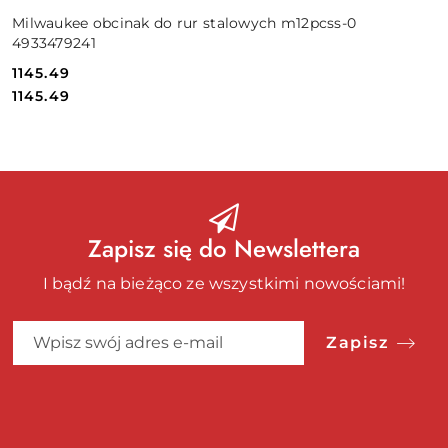
Milwaukee obcinak do rur stalowych m12pcss-0
4933479241
1145.49
Cena:
Cena:
1145.49
Zapisz się do Newslettera
I bądź na bieżąco ze wszystkimi nowościami!
Zapisz