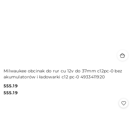
Milwaukee obcinak do rur cu 12v do 37mm c12pc-0 bez
akumulatorów i ładowarki c12 pc-0 4933411920
555.19
Cena:
Cena:
555.19