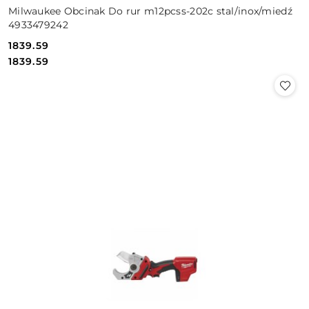
Milwaukee Obcinak Do rur m12pcss-202c stal/inox/miedź
4933479242
1839.59
Cena:
Cena:
1839.59