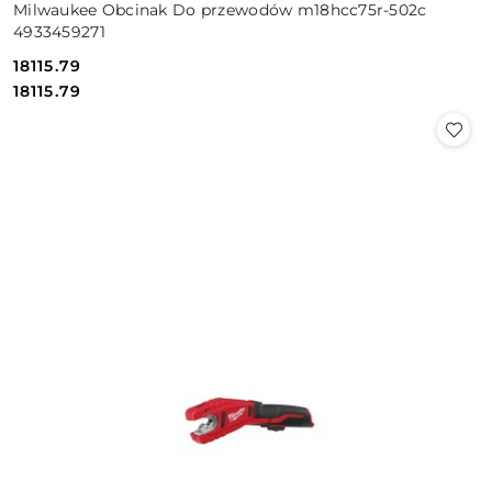
Milwaukee Obcinak Do przewodów m18hcc75r-502c
4933459271
18115.79
Cena:
Cena:
18115.79