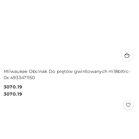
Milwaukee Obcinak Do prętów gwintowanych m18bltrc-
0x 4933471150
3070.19
Cena:
Cena:
3070.19