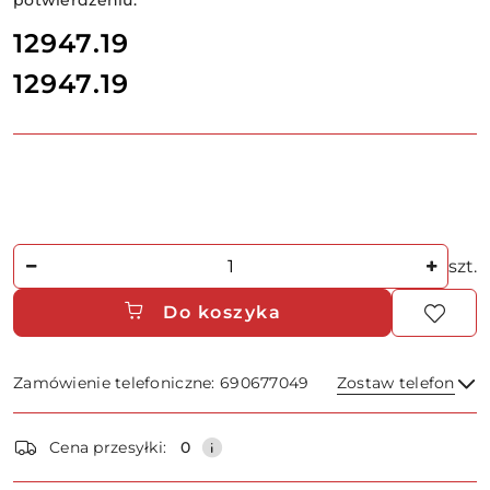
potwierdzeniu.
cena:
12947.19
12947.19
Cena:
Ilość
szt.
Do koszyka
Zamówienie telefoniczne: 690677049
Zostaw telefon
Dostępność
Cena przesyłki:
0
i
dostawa
Wyślij