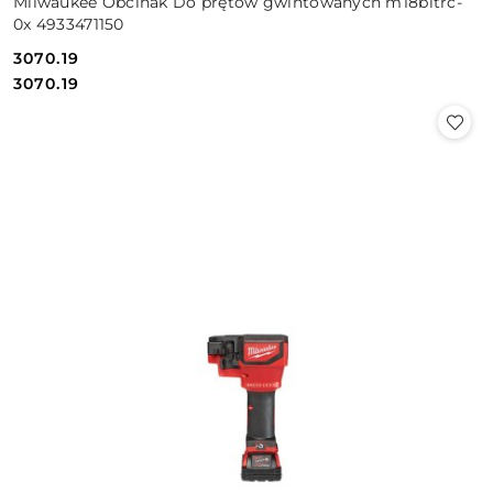
Milwaukee Obcinak Do prętów gwintowanych m18bltrc-
0x 4933471150
3070.19
Cena:
Cena:
3070.19