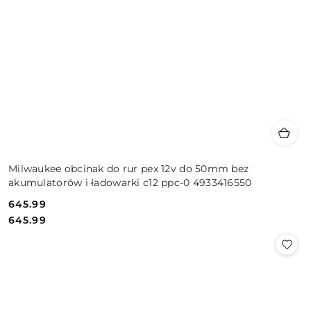
Milwaukee obcinak do rur pex 12v do 50mm bez
akumulatorów i ładowarki c12 ppc-0 4933416550
645.99
Cena:
Cena:
645.99