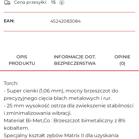
Cena przesyłki:
15
i
dostawa
Wyślij
EAN:
45242083084
OPIS
INFORMACJE DOT.
OPINIE
PRODUKTU
BEZPIECZEŃSTWA
(0)
Torch:
- Super cienki (1,06 mm), mocny brzeszczot do
precyzyjnego cięcia blach metalowych i rur.
- 25 mm wysokość ostrza dla zwiekszenie stabilności
i zminimalizowania wibracji.
Materiał: Bi-Met,Co : Brzeszczot bimetaliczny z 8%
kobaltem.
Specjalny kształt zębów Matrix II dla uzyskania