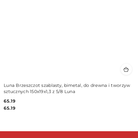
Luna Brzeszczot szablasty, bimetal, do drewna i tworzyw
sztucznych 150x19x1,3 z 5/8 Luna
65.19
Cena:
Cena:
65.19