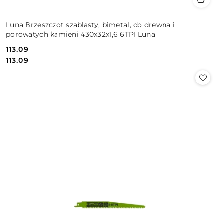
Luna Brzeszczot szablasty, bimetal, do drewna i
porowatych kamieni 430x32x1,6 6TPI Luna
113.09
Cena:
Cena:
113.09