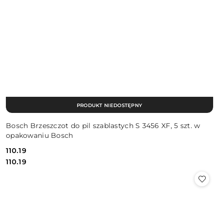
PRODUKT NIEDOSTĘPNY
Bosch Brzeszczot do pil szablastych S 3456 XF, 5 szt. w
opakowaniu Bosch
110.19
Cena:
Cena:
110.19