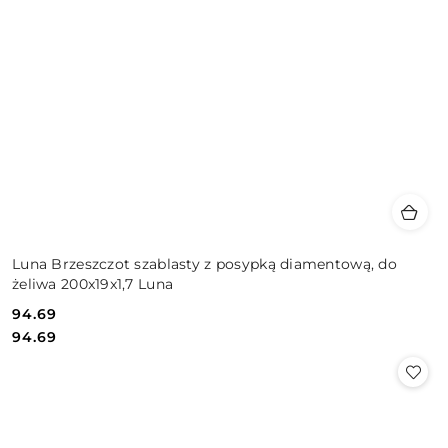
Luna Brzeszczot szablasty z posypką diamentową, do
żeliwa 200x19x1,7 Luna
94.69
Cena:
Cena:
94.69