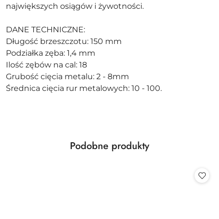
największych osiągów i żywotności.
DANE TECHNICZNE:
Długość brzeszczotu: 150 mm
Podziałka zęba: 1,4 mm
Ilość zębów na cal: 18
Grubość cięcia metalu: 2 - 8mm
Średnica cięcia rur metalowych: 10 - 100.
Produkty
Podobne produkty
Pomiń karuzelę produktów
o
statusie: