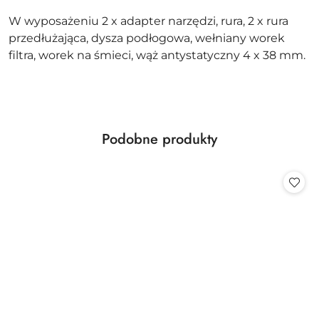
W wyposażeniu 2 x adapter narzędzi, rura, 2 x rura
przedłużająca, dysza podłogowa, wełniany worek
filtra, worek na śmieci, wąż antystatyczny 4 x 38 mm.
Produkty
Podobne produkty
Pomiń karuzelę produktów
o
statusie: