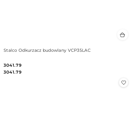
Stalco Odkurzacz budowlany VCP35LAC
3041.79
Cena:
Cena:
3041.79