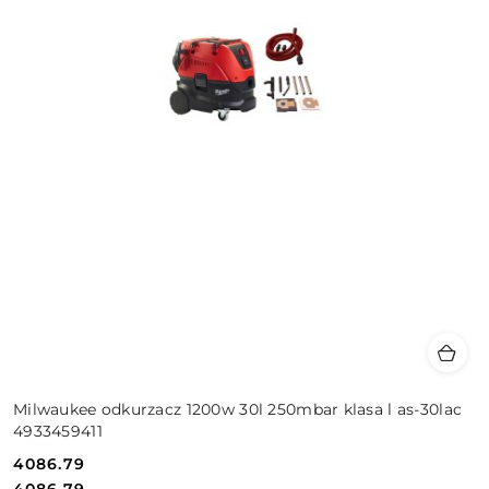
Milwaukee odkurzacz 1200w 30l 250mbar klasa l as-30lac
4933459411
4086.79
Cena:
Cena: