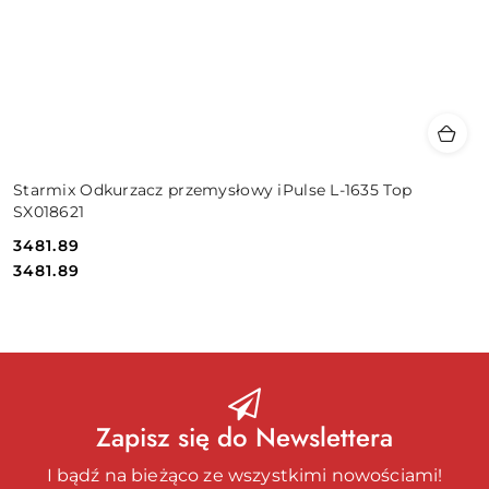
Starmix Odkurzacz przemysłowy iPulse L-1635 Top
SX018621
3481.89
Cena:
Cena:
3481.89
Zapisz się do Newslettera
I bądź na bieżąco ze wszystkimi nowościami!