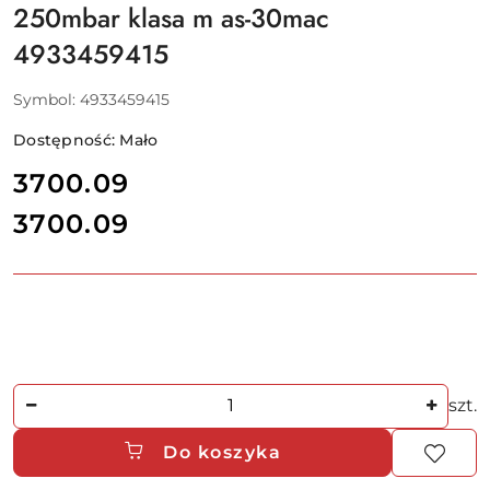
250mbar klasa m as-30mac
4933459415
Symbol:
4933459415
Dostępność:
Mało
cena:
3700.09
3700.09
Cena:
Ilość
szt.
Do koszyka