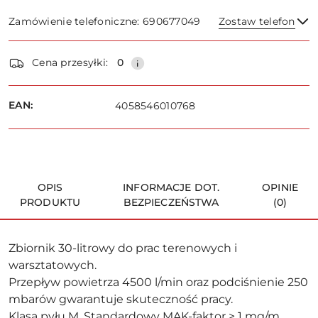
Zamówienie telefoniczne: 690677049
Zostaw telefon
Dostępność
Cena przesyłki:
0
i
dostawa
Wyślij
EAN:
4058546010768
OPIS
INFORMACJE DOT.
OPINIE
PRODUKTU
BEZPIECZEŃSTWA
(0)
Zbiornik 30-litrowy do prac terenowych i
warsztatowych.
Przepływ powietrza 4500 l/min oraz podciśnienie 250
mbarów gwarantuje skuteczność pracy.
Klasa pyłu M. Standardowy MAK-faktor > 1 mg/m.