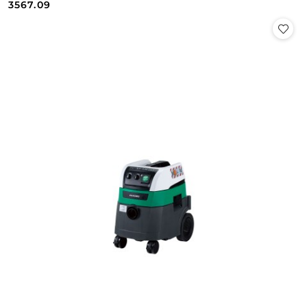
Cena:
Cena:
3567.09