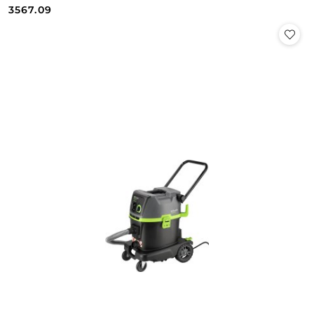
Cena:
Cena:
3567.09