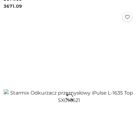
Cena:
Cena:
3671.09