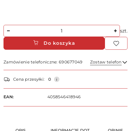
Ilość
szt.
Do koszyka
Zamówienie telefoniczne: 690677049
Zostaw telefon
Dostępność
Cena przesyłki:
0
i
dostawa
Wyślij
EAN:
4058546418946
OPIS
INFORMACJE DOT.
OPINIE