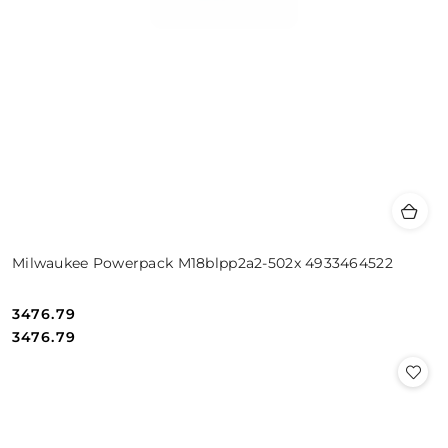
Milwaukee Powerpack M18blpp2a2-502x 4933464522
3476.79
Cena:
Cena:
3476.79