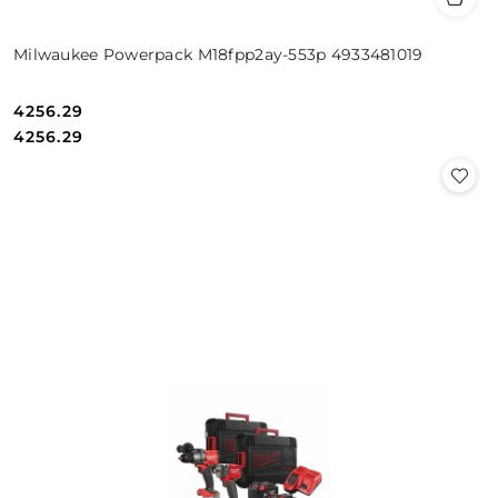
Milwaukee Powerpack M18fpp2ay-553p 4933481019
4256.29
Cena:
Cena:
4256.29