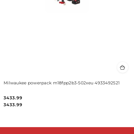
Milwaukee powerpack m18fpp2b3-502xeu 4933492521
3433.99
Cena:
Cena:
3433.99