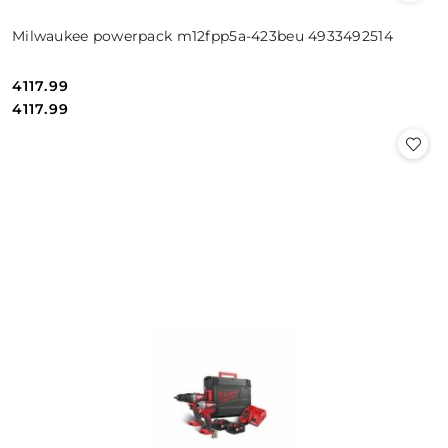
Milwaukee powerpack m12fpp5a-423beu 4933492514
4117.99
Cena:
Cena:
4117.99