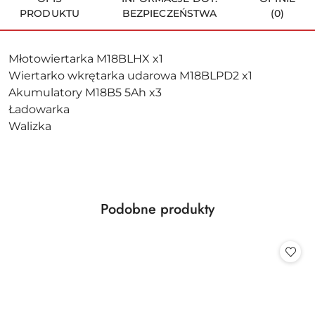
PRODUKTU
BEZPIECZEŃSTWA
(0)
Młotowiertarka M18BLHX x1
Wiertarko wkrętarka udarowa M18BLPD2 x1
Akumulatory M18B5 5Ah x3
Ładowarka
Walizka
Produkty
Podobne produkty
Pomiń karuzelę produktów
o
statusie: