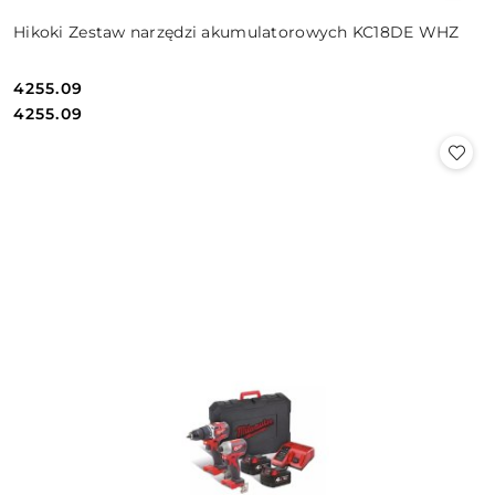
Hikoki Zestaw narzędzi akumulatorowych KC18DE WHZ
4255.09
Cena:
Cena:
4255.09