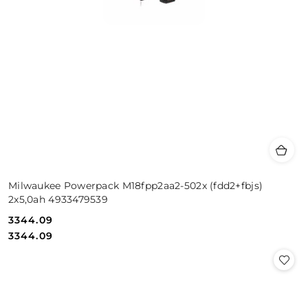
Milwaukee Powerpack M18fpp2aa2-502x (fdd2+fbjs)
2x5,0ah 4933479539
3344.09
Cena:
Cena:
3344.09