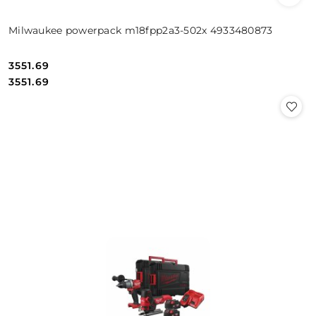
Milwaukee powerpack m18fpp2a3-502x 4933480873
3551.69
Cena:
Cena:
3551.69