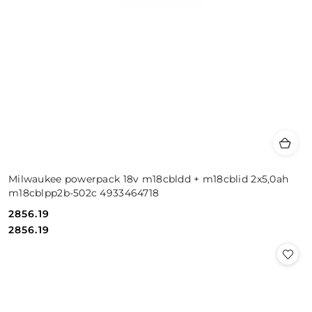
Milwaukee powerpack 18v m18cbldd + m18cblid 2x5,0ah
m18cblpp2b-502c 4933464718
2856.19
Cena:
Cena:
2856.19