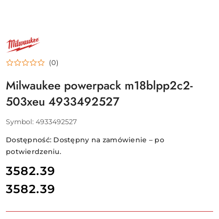
NAZWA
PRODUCENTA:
MILWAUKEE
(0)
Milwaukee powerpack m18blpp2c2-
503xeu 4933492527
Symbol:
4933492527
Dostępność:
Dostępny na zamówienie – po
potwierdzeniu.
cena:
3582.39
3582.39
Cena: