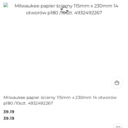
Milwaukee papier ścierny 115mm x 230mm 14 otworów
p180 /10szt. 4932492267
39.19
Cena:
Cena:
39.19