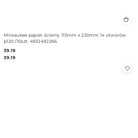
Milwaukee papier ścierny 115mm x 230mm 14 otworów
p120 /10szt. 4932492266
39.19
Cena:
Cena:
39.19