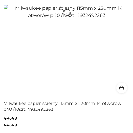
Milwaukee papier ścierny 115mm x 230mm 14 otworów
p40 /10szt. 4932492263
44.49
Cena:
Cena:
44.49