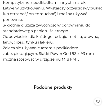
Kompatybilne z podkładkami innych marek.
Łatwe w użytkowaniu. Wystarczy oczyścić (wypłukać
lub otrzepać/ przedmuchać) i można używać
ponownie.
3-krotnie dłuższa żywotność w porównaniu do
standardowego papieru ściernego.
Odpowiednie dla każdego rodzaju metalu, drewna,
farby, gipsu, tynku i lakieru.
Zaleca się używanie razem z podkładem
zabezpieczającym. Siatki Power Grid 93 x 93 mm
można stosować w urządzeniu M18 FMT.
Produkty
Podobne produkty
Pomiń karuzelę produktów
o
statusie: