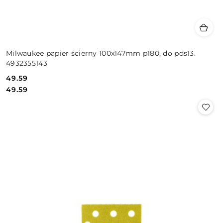
Milwaukee papier ścierny 100x147mm p180, do pds13.
4932355143
49.59
Cena:
Cena:
49.59