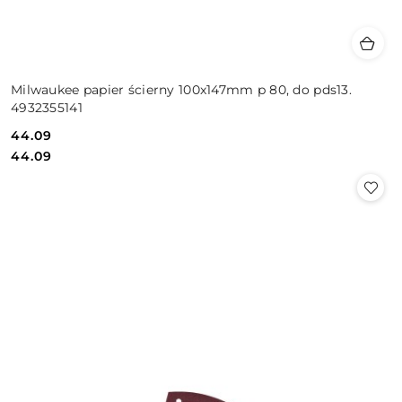
Milwaukee papier ścierny 100x147mm p 80, do pds13.
4932355141
44.09
Cena:
Cena:
44.09