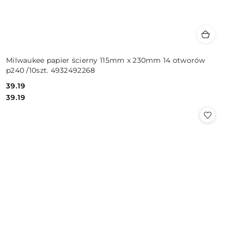
Milwaukee papier ścierny 115mm x 230mm 14 otworów
p240 /10szt. 4932492268
39.19
Cena:
Cena:
39.19