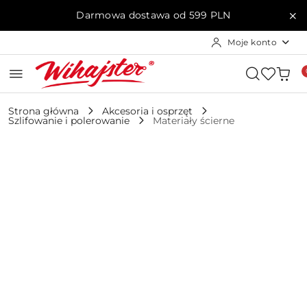
Przejdź do treści głównej
Przejdź do wyszukiwarki
Przejdź do moje konto
Przejdź do menu głównego
Przejdź do opisu produktu
Przejdź do stopki
Darmowa dostawa od 599 PLN
Moje konto
Strona główna
Akcesoria i osprzęt
Szlifowanie i polerowanie
Materiały ścierne