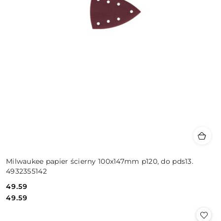
Milwaukee papier ścierny 100x147mm p120, do pds13.
4932355142
49.59
Cena:
Cena:
49.59