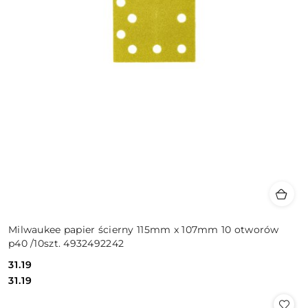
Milwaukee papier ścierny 115mm x 107mm 10 otworów
p40 /10szt. 4932492242
31.19
Cena:
Cena:
31.19