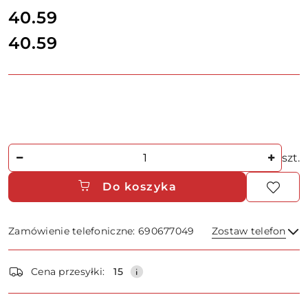
cena:
40.59
40.59
Cena:
Ilość
szt.
Do koszyka
Zamówienie telefoniczne: 690677049
Zostaw telefon
Dostępność
Cena przesyłki:
15
i
dostawa
Wyślij