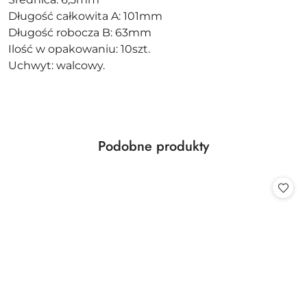
Długość całkowita A: 101mm
Długość robocza B: 63mm
Ilość w opakowaniu: 10szt.
Uchwyt: walcowy.
Produkty
Podobne produkty
Pomiń karuzelę produktów
o
statusie: