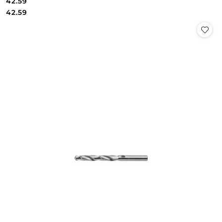
42.59
Cena:
Cena:
42.59