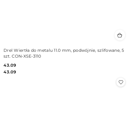
Drel Wiertła do metalu 11.0 mm, podwójnie, szlifowane, 5
szt. CON-XSE-3110
43.09
Cena:
Cena:
43.09