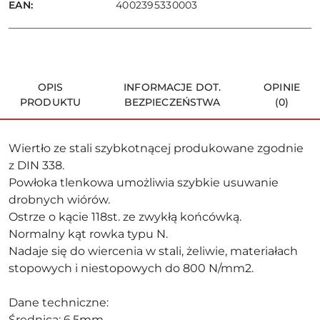
EAN:
4002395330003
OPIS
INFORMACJE DOT.
OPINIE
PRODUKTU
BEZPIECZEŃSTWA
(0)
Wiertło ze stali szybkotnącej produkowane zgodnie
z DIN 338.
Powłoka tlenkowa umożliwia szybkie usuwanie
drobnych wiórów.
Ostrze o kącie 118st. ze zwykłą końcówką.
Normalny kąt rowka typu N.
Nadaje się do wiercenia w stali, żeliwie, materiałach
stopowych i niestopowych do 800 N/mm2.
Dane techniczne:
Średnica: 6,5mm