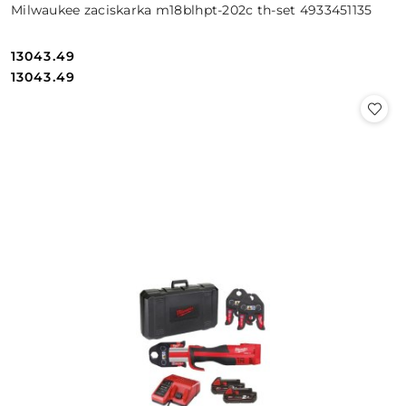
Milwaukee zaciskarka m18blhpt-202c th-set 4933451135
13043.49
Cena:
Cena:
13043.49