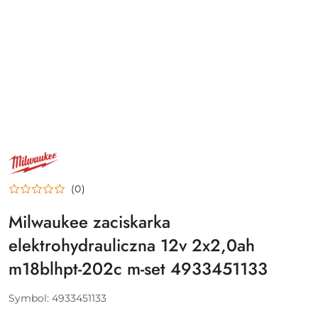
NAZWA
PRODUCENTA:
MILWAUKEE
(0)
Milwaukee zaciskarka
elektrohydrauliczna 12v 2x2,0ah
m18blhpt-202c m-set 4933451133
Symbol:
4933451133