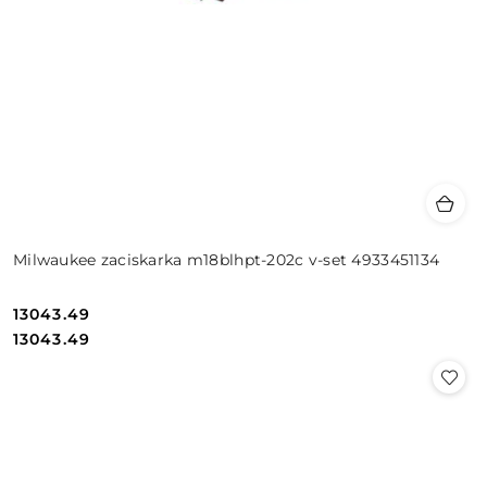
Milwaukee zaciskarka m18blhpt-202c v-set 4933451134
13043.49
Cena:
Cena:
13043.49