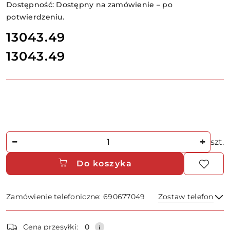
Dostępność:
Dostępny na zamówienie – po
potwierdzeniu.
cena:
13043.49
13043.49
Cena:
Ilość
szt.
Do koszyka
Zamówienie telefoniczne: 690677049
Zostaw telefon
Dostępność
Cena przesyłki:
0