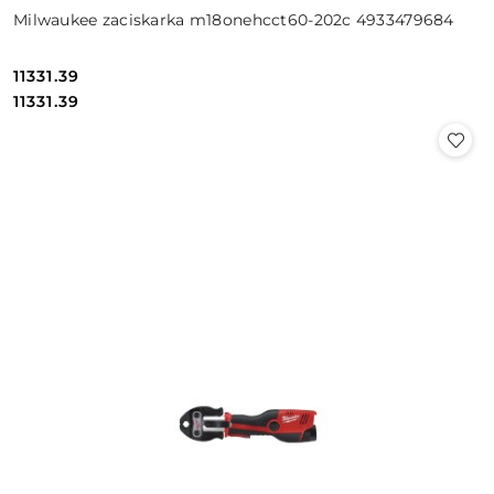
Milwaukee zaciskarka m18onehcct60-202c 4933479684
11331.39
Cena:
Cena:
11331.39