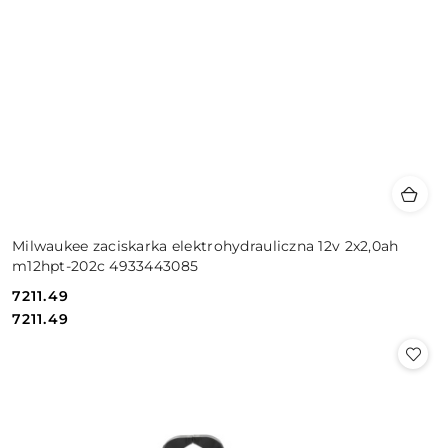
Milwaukee zaciskarka elektrohydrauliczna 12v 2x2,0ah
m12hpt-202c 4933443085
7211.49
Cena:
Cena:
7211.49