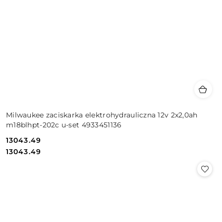
Milwaukee zaciskarka elektrohydrauliczna 12v 2x2,0ah
m18blhpt-202c u-set 4933451136
13043.49
Cena:
Cena:
13043.49