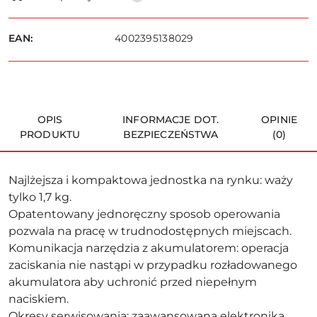
i
dostawa
Wyślij
EAN:
4002395138029
OPIS
INFORMACJE DOT.
OPINIE
PRODUKTU
BEZPIECZEŃSTWA
(0)
Najlżejsza i kompaktowa jednostka na rynku: waży
tylko 1,7 kg.
Opatentowany jednoręczny sposob operowania
pozwala na pracę w trudnodostępnych miejscach.
Komunikacja narzędzia z akumulatorem: operacja
zaciskania nie nastąpi w przypadku rozładowanego
akumulatora aby uchronić przed niepełnym
naciskiem.
Okresy serwisowania: zaawansowana elektronika