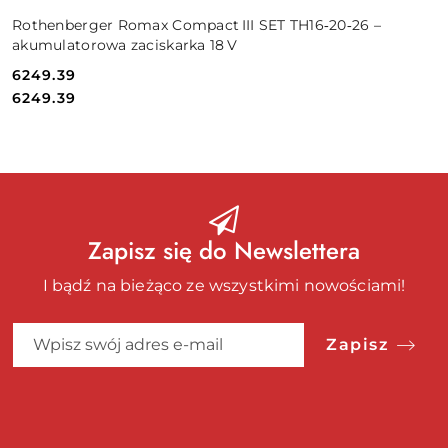
Rothenberger Romax Compact III SET TH16‑20‑26 –
akumulatorowa zaciskarka 18 V
6249.39
Cena:
Cena:
6249.39
Zapisz się do Newslettera
I bądź na bieżąco ze wszystkimi nowościami!
Zapisz