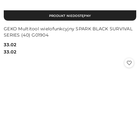
PRODUKT NIEDOSTĘPNY
GEKO Multitool wielofunkcyjny SPARK BLACK SURVIVAL
SERIES (40) G01904
33.02
Cena:
Cena:
33.02