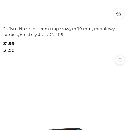
Jufisto Nóż z ostrzem trapezowym 19 mm, metalowy
korpus, 6 ostrzy JU-UKN-1119
31.99
Cena:
Cena:
31.99