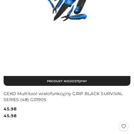
PRODUKT NIEDOSTĘPNY
GEKO Multitool wielofunkcyjny GRIP BLACK SURVIVAL
SERIES (48) G01905
45.98
Cena:
Cena:
45.98