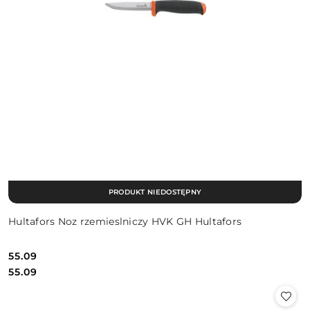
PRODUKT NIEDOSTĘPNY
Hultafors Noz rzemieslniczy HVK GH Hultafors
55.09
Cena:
Cena:
55.09