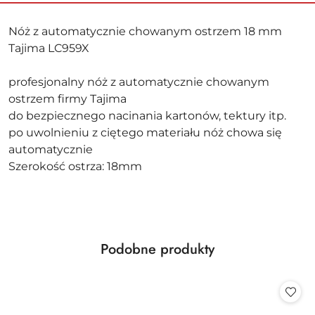
Nóż z automatycznie chowanym ostrzem 18 mm
Tajima LC959X
profesjonalny nóż z automatycznie chowanym
ostrzem firmy Tajima
do bezpiecznego nacinania kartonów, tektury itp.
po uwolnieniu z ciętego materiału nóż chowa się
automatycznie
Szerokość ostrza: 18mm
Produkty
Podobne produkty
Pomiń karuzelę produktów
o
statusie: