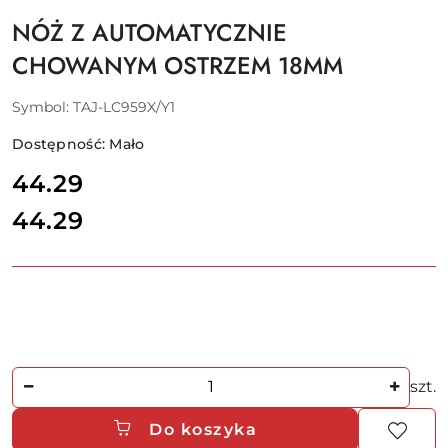
NÓŻ Z AUTOMATYCZNIE
CHOWANYM OSTRZEM 18MM
Symbol:
TAJ-LC959X/Y1
Dostępność:
Mało
cena:
44.29
44.29
Cena:
Ilość
szt.
Do koszyka