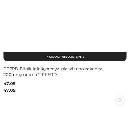
PRODUKT NIEDOSTĘPNY
PFERD Pilnik igielk,precyz. plaski,tepo zakoncz,
200mm,naciecie2 PFERD
47.09
Cena:
Cena:
47.09