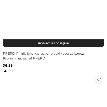
PRODUKT NIEDOSTĘPNY
PFERD Pilnik igielk,precyz. plaski,tepo zakoncz,
160mm,naciecie1 PFERD
36.59
Cena:
Cena:
36.59