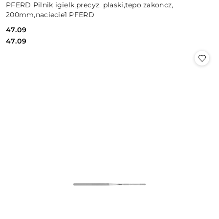
PFERD Pilnik igielk,precyz. plaski,tepo zakoncz,
200mm,naciecie1 PFERD
47.09
Cena:
Cena:
47.09