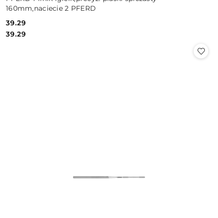
160mm,naciecie 2 PFERD
39.29
Cena:
Cena:
39.29