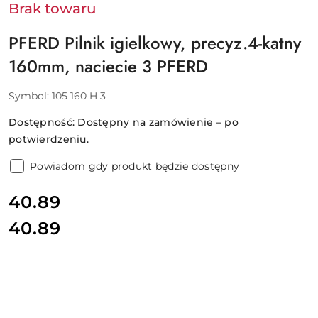
Brak towaru
PFERD Pilnik igielkowy, precyz.4-katny
160mm, naciecie 3 PFERD
Symbol:
105 160 H 3
Dostępność:
Dostępny na zamówienie – po
potwierdzeniu.
Powiadom gdy produkt będzie dostępny
cena:
40.89
40.89
Cena: