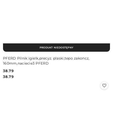
PRODUKT NIEDOSTĘPNY
PFERD Pilnik igielk,precyz. plaski,tepo zakoncz,
160mm,naciecie3 PFERD
38.79
Cena:
Cena:
38.79