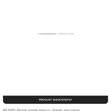
PRODUKT NIEDOSTĘPNY
PFERD Pilnik igielk,precyz. plaski spiczasty