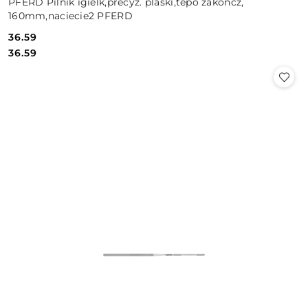
PFERD Pilnik igielk,precyz. plaski,tepo zakoncz,
160mm,naciecie2 PFERD
36.59
Cena:
Cena:
36.59