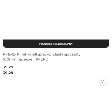
PRODUKT NIEDOSTĘPNY
PFERD Pilnik igielk,precyz. plaski spiczasty
160mm,naciecie 1 PFERD
39.29
Cena:
Cena:
39.29