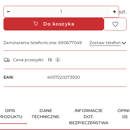
Ilość
szt.
Do koszyka
Zamówienie telefoniczne: 690677049
Zostaw telefon
Dostępność
Cena przesyłki:
15
i
dostawa
Wyślij
EAN:
4007220273920
OPIS
DANE
INFORMACJE
OPINI
PRODUKTU
TECHNICZNE:
DOT.
(0)
BEZPIECZEŃSTWA