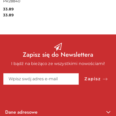
PR28840
33.89
Cena:
Cena:
33.89
Zapisz się do Newslettera
I bądź na bieżąco ze wszystkimi nowościami!
Zapisz
Dane adresowe