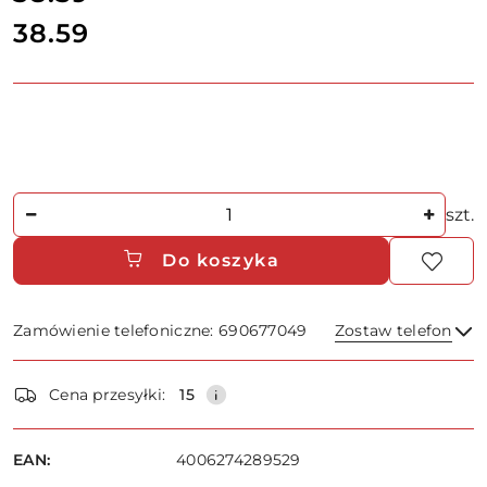
38.59
Cena:
Ilość
szt.
Do koszyka
Zamówienie telefoniczne: 690677049
Zostaw telefon
Dostępność
Cena przesyłki:
15
i
dostawa
Wyślij
EAN:
4006274289529