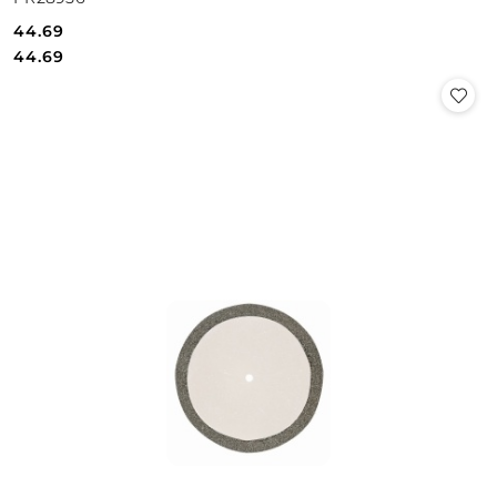
44.69
Cena:
Cena:
44.69