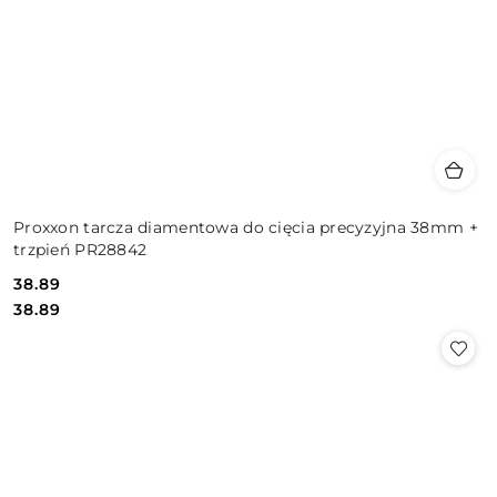
Proxxon tarcza diamentowa do cięcia precyzyjna 38mm +
trzpień PR28842
38.89
Cena:
Cena:
38.89