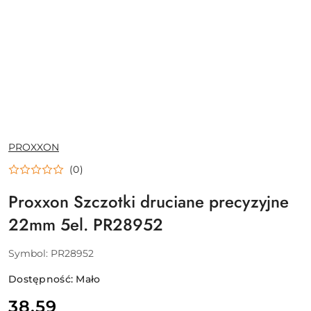
NAZWA
PROXXON
PRODUCENTA:
(0)
Proxxon Szczotki druciane precyzyjne
22mm 5el. PR28952
Symbol:
PR28952
Dostępność:
Mało
cena:
38.59