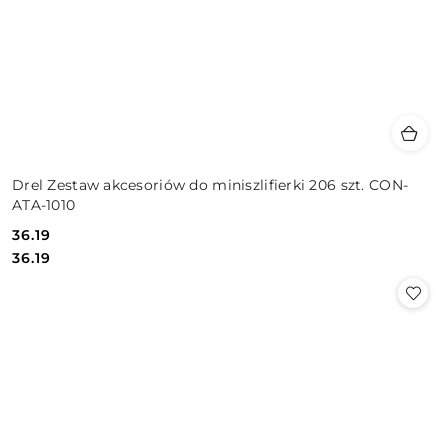
Drel Zestaw akcesoriów do miniszlifierki 206 szt. CON-
ATA-1010
36.19
Cena:
Cena:
36.19