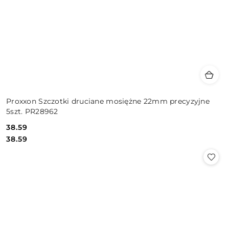
Proxxon Szczotki druciane mosiężne 22mm precyzyjne
5szt. PR28962
38.59
Cena:
Cena:
38.59