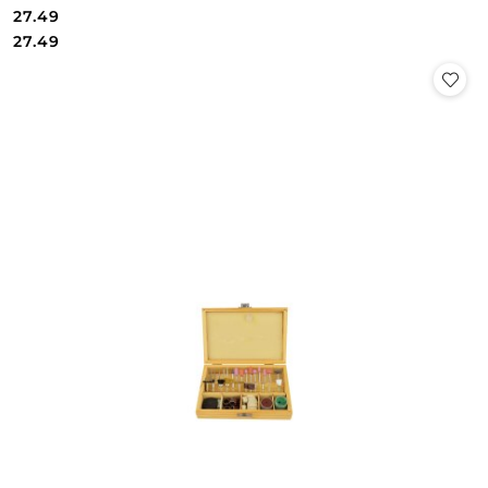
27.49
Cena:
Cena:
27.49