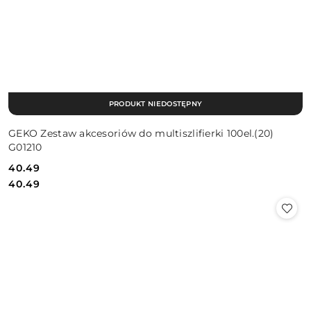
PRODUKT NIEDOSTĘPNY
GEKO Zestaw akcesoriów do multiszlifierki 100el.(20)
G01210
40.49
Cena:
Cena:
40.49