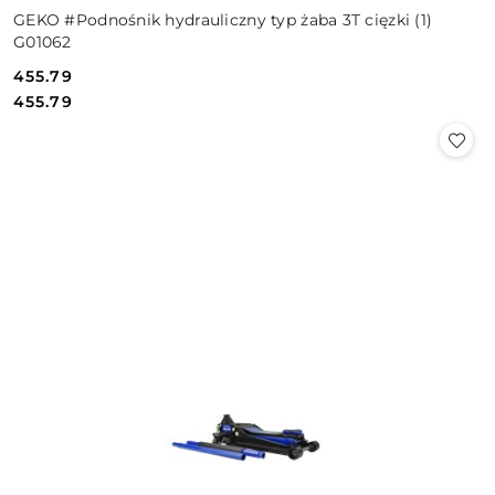
GEKO #Podnośnik hydrauliczny typ żaba 3T cięzki (1)
G01062
455.79
Cena:
Cena:
455.79