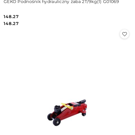
GEKO Podnośnik hydrauliczny żaba 2T/9kg(1) G01069
148.27
Cena:
Cena:
148.27