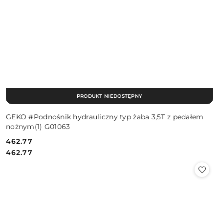
PRODUKT NIEDOSTĘPNY
GEKO #Podnośnik hydrauliczny typ żaba 3,5T z pedałem
nożnym(1) G01063
462.77
Cena:
Cena:
462.77