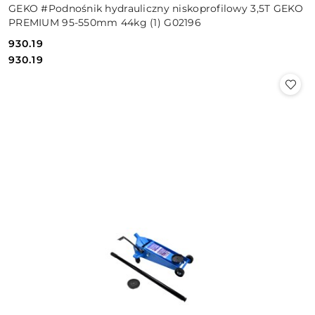
GEKO #Podnośnik hydrauliczny niskoprofilowy 3,5T GEKO
PREMIUM 95-550mm 44kg (1) G02196
930.19
Cena:
Cena:
930.19