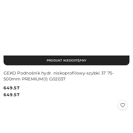
PRODUKT NIEDOSTĘPNY
GEKO Podnośnik hydr. niskoprofilowy-szybki 3T 75-
500mm PREMIUM(1) G02037
649.57
Cena:
Cena:
649.57