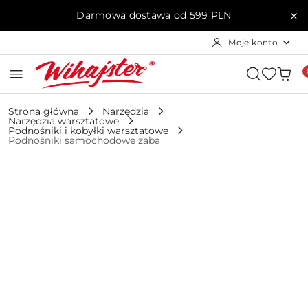
Przejdź do treści głównej
Przejdź do wyszukiwarki
Przejdź do moje konto
Przejdź do menu głównego
Przejdź do opisu produktu
Przejdź do stopki
Darmowa dostawa od 599 PLN
Moje konto
Strona główna
Narzędzia
Narzędzia warsztatowe
Podnośniki i kobyłki warsztatowe
Podnośniki samochodowe żaba