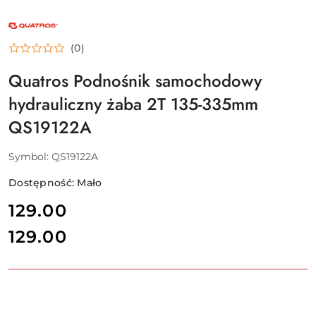
NAZWA
PRODUCENTA:
QUATROS
(0)
Quatros Podnośnik samochodowy
hydrauliczny żaba 2T 135-335mm
QS19122A
Symbol:
QS19122A
Dostępność:
Mało
cena:
129.00
129.00
Cena: