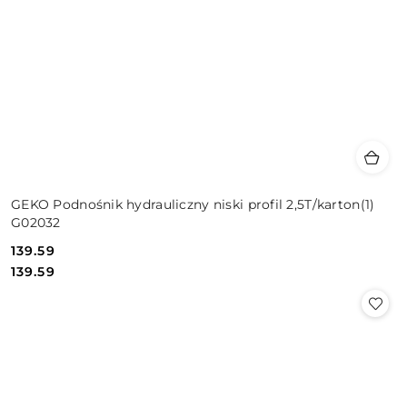
GEKO Podnośnik hydrauliczny niski profil 2,5T/karton(1)
G02032
139.59
Cena:
Cena:
139.59