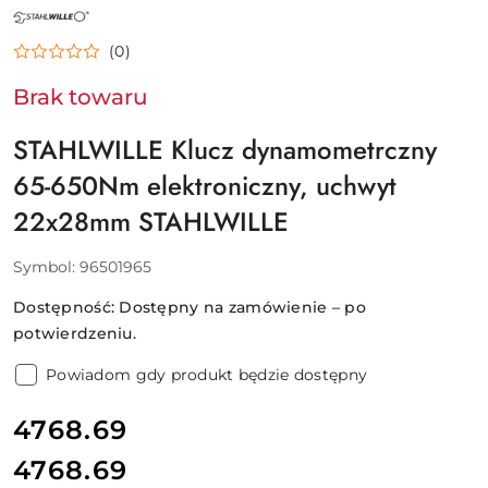
NAZWA
PRODUCENTA:
STAHLWILLE
(0)
Brak towaru
STAHLWILLE Klucz dynamometrczny
65-650Nm elektroniczny, uchwyt
22x28mm STAHLWILLE
Symbol:
96501965
Dostępność:
Dostępny na zamówienie – po
potwierdzeniu.
Powiadom gdy produkt będzie dostępny
cena:
4768.69
4768.69
Cena: