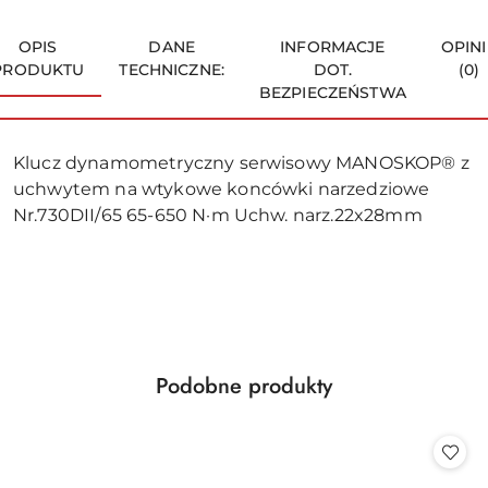
OPIS
DANE
INFORMACJE
OPINI
PRODUKTU
TECHNICZNE:
DOT.
(0)
BEZPIECZEŃSTWA
Klucz dynamometryczny serwisowy MANOSKOP® z
uchwytem na wtykowe koncówki narzedziowe
Nr.730DII/65 65-650 N·m Uchw. narz.22x28mm
Produkty
Podobne produkty
Pomiń karuzelę produktów
o
statusie: