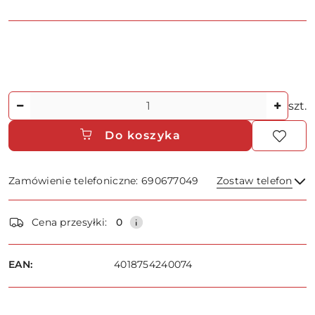
Ilość
szt.
Do koszyka
Zamówienie telefoniczne: 690677049
Zostaw telefon
Dostępność
Cena przesyłki:
0
i
dostawa
Wyślij
EAN:
4018754240074