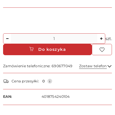
Ilość
szt.
Do koszyka
Zamówienie telefoniczne: 690677049
Zostaw telefon
Dostępność
Cena przesyłki:
0
i
dostawa
Wyślij
EAN:
4018754240104