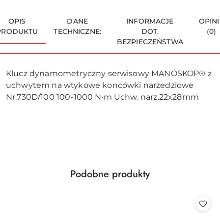
OPIS
DANE
INFORMACJE
OPINI
PRODUKTU
TECHNICZNE:
DOT.
(0)
BEZPIECZEŃSTWA
Klucz dynamometryczny serwisowy MANOSKOP® z
uchwytem na wtykowe koncówki narzedziowe
Nr.730D/100 100-1000 N·m Uchw. narz.22x28mm
Produkty
Podobne produkty
Pomiń karuzelę produktów
o
statusie: