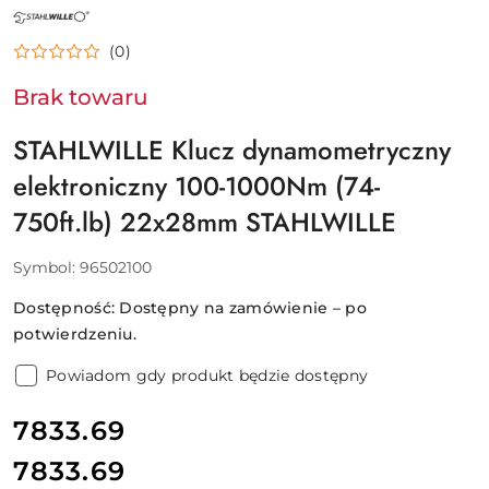
NAZWA
PRODUCENTA:
STAHLWILLE
(0)
Brak towaru
STAHLWILLE Klucz dynamometryczny
elektroniczny 100-1000Nm (74-
750ft.lb) 22x28mm STAHLWILLE
Symbol:
96502100
Dostępność:
Dostępny na zamówienie – po
potwierdzeniu.
Powiadom gdy produkt będzie dostępny
cena:
7833.69
7833.69
Cena: