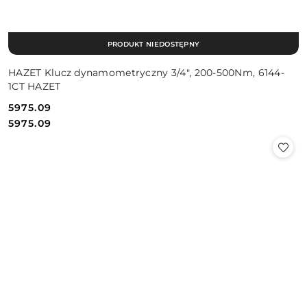
PRODUKT NIEDOSTĘPNY
HAZET Klucz dynamometryczny 3/4", 200-500Nm, 6144-
1CT HAZET
5975.09
Cena:
Cena:
5975.09