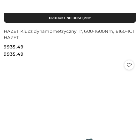
PRODUKT NIEDOSTĘPNY
HAZET Klucz dynamometryczny 1.", 600-1600Nm, 6160-1CT
HAZET
9935.49
Cena:
Cena:
9935.49