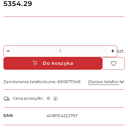
5354.29
Cena:
Ilość
szt.
Do koszyka
Zamówienie telefoniczne: 690677049
Zostaw telefon
Dostępność
Cena przesyłki:
0
i
dostawa
Wyślij
EAN:
4018754222797