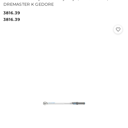
DREMASTER K GEDORE
3816.39
Cena:
Cena:
3816.39