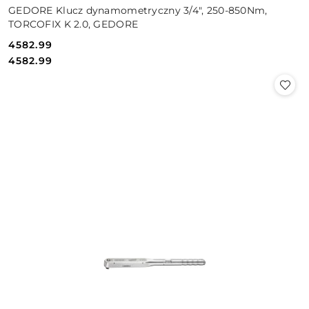
GEDORE Klucz dynamometryczny 3/4", 250-850Nm,
TORCOFIX K 2.0, GEDORE
4582.99
Cena:
Cena:
4582.99