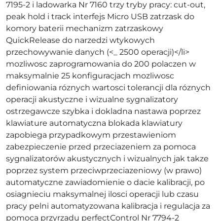
7195-2 i ladowarka Nr 7160 trzy tryby pracy: cut-out,
peak hold i track interfejs Micro USB zatrzask do
komory baterii mechanizm zatrzaskowy
QuickRelease do narzedzi wtykowych
przechowywanie danych (<_ 2500 operacji)</li>
mozliwosc zaprogramowania do 200 polaczen w
maksymalnie 25 konfiguracjach mozliwosc
definiowania róznych wartosci tolerancji dla róznych
operacji akustyczne i wizualne sygnalizatory
ostrzegawcze szybka i dokladna nastawa poprzez
klawiature automatyczna blokada klawiatury
zapobiega przypadkowym przestawieniom
zabezpieczenie przed przeciazeniem za pomoca
sygnalizatorów akustycznych i wizualnych jak takze
poprzez system przeciwprzeciazeniowy (w prawo)
automatyczne zawiadomienie o dacie kalibracji, po
osiagnieciu maksymalnej ilosci operacji lub czasu
pracy pelni automatyzowana kalibracja i regulacja za
pomoca przyrzadu perfectControl Nr 7794-2