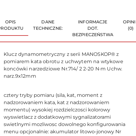
OPIS
DANE
INFORMACJE
OPINI
PRODUKTU
TECHNICZNE:
DOT.
(0)
BEZPIECZEŃSTWA
Klucz dynamometryczny z serii MANOSKOP® z
pomiarem kata obrotu z uchwytem na wtykowe
koncówki narzedziowe Nr.714/ 2 2-20 N·m Uchw.
narz.9x12mm
cztery tryby pomiaru (sila, kat, moment z
nadzorowaniem kata, kat z nadzorowaniem
momentu) wysokiej rozdzielczosci kolorowy
wyswietlacz z dodatkowymi sygnalizatorami
swietlnymi mozliwosc dowolnego konfigurowania
menu opcjonalnie: akumulator litowo-jonowy Nr