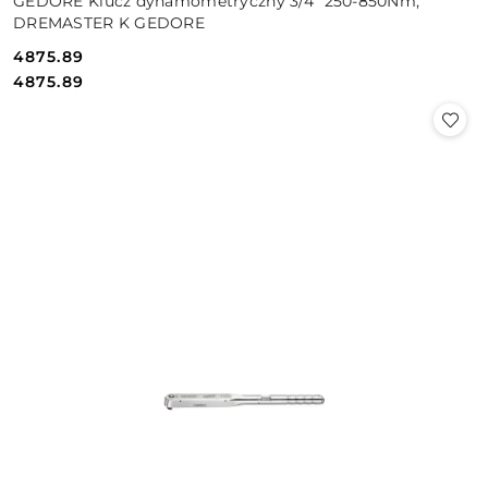
GEDORE Klucz dynamometryczny 3/4" 250-850Nm,
DREMASTER K GEDORE
4875.89
Cena:
Cena:
4875.89