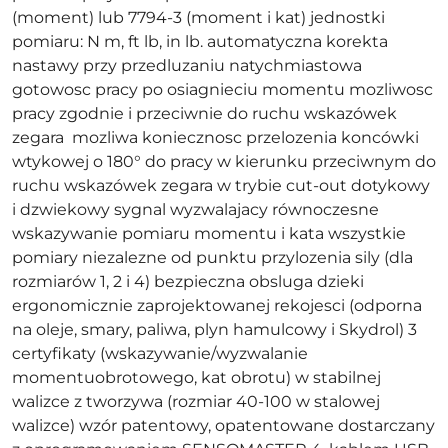
(moment) lub 7794-3 (moment i kat) jednostki
pomiaru: N m, ft lb, in lb. automatyczna korekta
nastawy przy przedluzaniu natychmiastowa
gotowosc pracy po osiagnieciu momentu mozliwosc
pracy zgodnie i przeciwnie do ruchu wskazówek
zegara  mozliwa koniecznosc przelozenia koncówki
wtykowej o 180° do pracy w kierunku przeciwnym do
ruchu wskazówek zegara w trybie cut-out dotykowy
i dzwiekowy sygnal wyzwalajacy równoczesne
wskazywanie pomiaru momentu i kata wszystkie
pomiary niezalezne od punktu przylozenia sily (dla
rozmiarów 1, 2 i 4) bezpieczna obsluga dzieki
ergonomicznie zaprojektowanej rekojesci (odporna
na oleje, smary, paliwa, plyn hamulcowy i Skydrol) 3
certyfikaty (wskazywanie/wyzwalanie
momentuobrotowego, kat obrotu) w stabilnej
walizce z tworzywa (rozmiar 40-100 w stalowej
walizce) wzór patentowy, opatentowane dostarczany