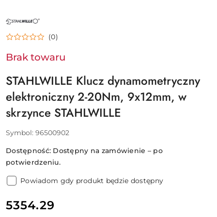
NAZWA
PRODUCENTA:
STAHLWILLE
(0)
Brak towaru
STAHLWILLE Klucz dynamometryczny
elektroniczny 2-20Nm, 9x12mm, w
skrzynce STAHLWILLE
Symbol:
96500902
Dostępność:
Dostępny na zamówienie – po
potwierdzeniu.
Powiadom gdy produkt będzie dostępny
cena:
5354.29