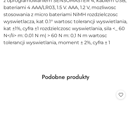
z oprogramowaniem SENSOMASTER 4, kablem USB,
bateriami 4 AAA/LR03, 1.5 V. AAA, 1.2 V, mozliwosc
stosowania z micro bateriami NiMH rozdzielczosc
wyswietlacza, kat 0.1° wartosc tolerancji wyswietlania,
kat ±1%, cyfra ±1 rozdzielczosc wyswietlania, sila <_ 60
N</li> m: 0.01 N m| > 60 N m: 0,1 N m wartosc
tolerancji wyswietlania, moment ± 2%, cyfra ± 1
Produkty
Podobne produkty
Pomiń karuzelę produktów
o
statusie: