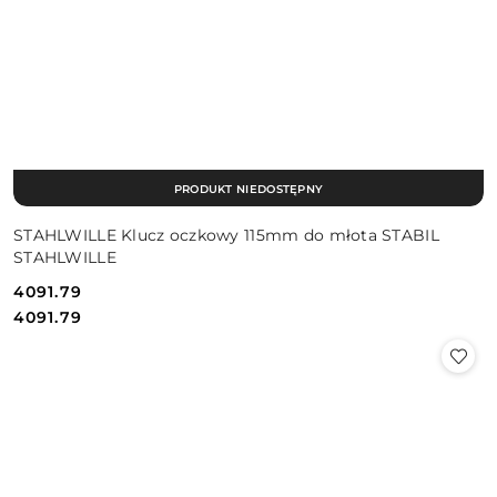
PRODUKT NIEDOSTĘPNY
STAHLWILLE Klucz oczkowy 115mm do młota STABIL
STAHLWILLE
4091.79
Cena:
Cena:
4091.79