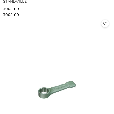
STAHLWILLE
3065.09
Cena:
Cena:
3065.09