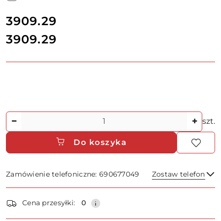
cena:
3909.29
3909.29
Cena:
Ilość
szt.
Do koszyka
Zamówienie telefoniczne: 690677049
Zostaw telefon
Dostępność
Cena przesyłki:
0
i
Wyślij