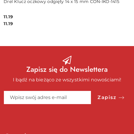
Drel Klucz oczkowy odgięty 14 x 15 mm CON-IKO-1415
11.19
Cena:
Cena:
11.19
Zapisz się do Newslettera
I bądź na bieżąco ze wszystkimi nowościami!
Zapisz