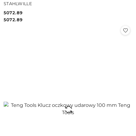
STAHLWILLE
5072.89
Cena:
Cena:
5072.89