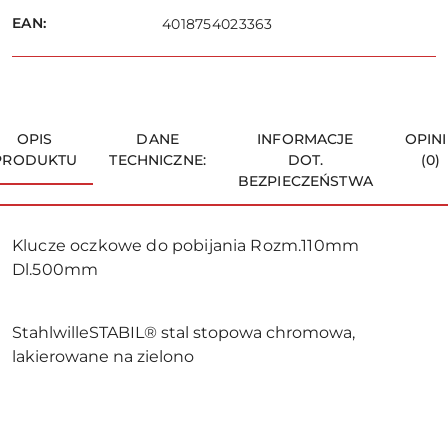
dostawa
EAN:
4018754023363
OPIS
DANE
INFORMACJE
OPINI
PRODUKTU
TECHNICZNE:
DOT.
(0)
BEZPIECZEŃSTWA
Klucze oczkowe do pobijania Rozm.110mm
Dl.500mm
StahlwilleSTABIL® stal stopowa chromowa,
lakierowane na zielono