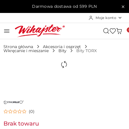
Przejdź do treści głównej
Przejdź do wyszukiwarki
Przejdź do moje konto
Przejdź do menu głównego
Przejdź do opisu produktu
Przejdź do stopki
Darmowa dostawa od 599 PLN
Moje konto
Strona główna
Akcesoria i osprzęt
Wkręcanie i mieszanie
Bity
Bity TORX
NAZWA
PRODUCENTA:
STAHLWILLE
(0)
Brak towaru