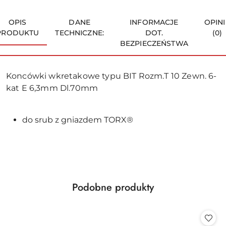
OPIS
DANE
INFORMACJE
OPINI
PRODUKTU
TECHNICZNE:
DOT.
(0)
BEZPIECZEŃSTWA
Koncówki wkretakowe typu BIT Rozm.T 10 Zewn. 6-
kat E 6,3mm Dl.70mm
do srub z gniazdem TORX®
Produkty
Podobne produkty
Pomiń karuzelę produktów
o
statusie: