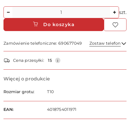
Ilość
szt.
Do koszyka
Zamówienie telefoniczne: 690677049
Zostaw telefon
Dostępność
Cena przesyłki:
15
i
dostawa
Wyślij
Więcej o produkcie
Rozmiar grotu:
T10
EAN:
4018754011971