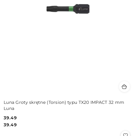
Luna Groty skrętne (Torsion) typu TX20 IMPACT 32 mm
Luna
39.49
Cena:
Cena:
39.49