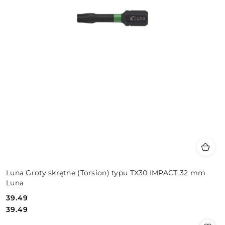
Luna Groty skrętne (Torsion) typu TX30 IMPACT 32 mm
Luna
39.49
Cena:
Cena:
39.49