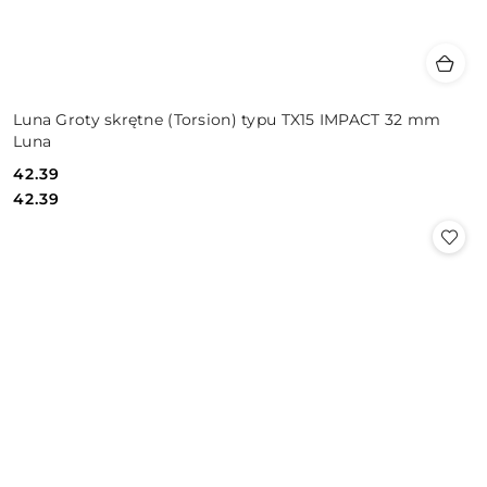
Luna Groty skrętne (Torsion) typu TX15 IMPACT 32 mm
Luna
42.39
Cena:
Cena:
42.39