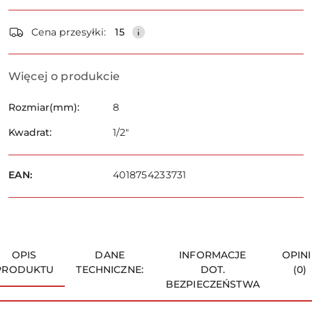
Dostępność
Cena przesyłki:
15
i
dostawa
Wyślij
Więcej o produkcie
Rozmiar(mm):
8
Kwadrat:
1/2"
EAN:
4018754233731
OPIS
DANE
INFORMACJE
OPINI
PRODUKTU
TECHNICZNE:
DOT.
(0)
BEZPIECZEŃSTWA