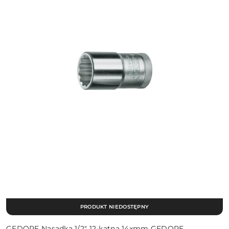
PRODUKT NIEDOSTĘPNY
GEDORE Nasadka 1/2″ 12-kątna 14xmm GEDORE