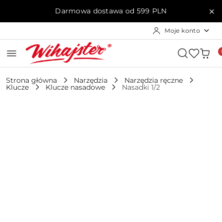
Przejdź do treści głównej
Przejdź do wyszukiwarki
Przejdź do moje konto
Przejdź do menu głównego
Przejdź do opisu produktu
Przejdź do stopki
Darmowa dostawa od 599 PLN
Moje konto
Strona główna
Narzędzia
Narzędzia ręczne
Klucze
Klucze nasadowe
Nasadki 1/2