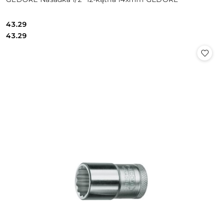
43.29
Cena:
Cena:
43.29