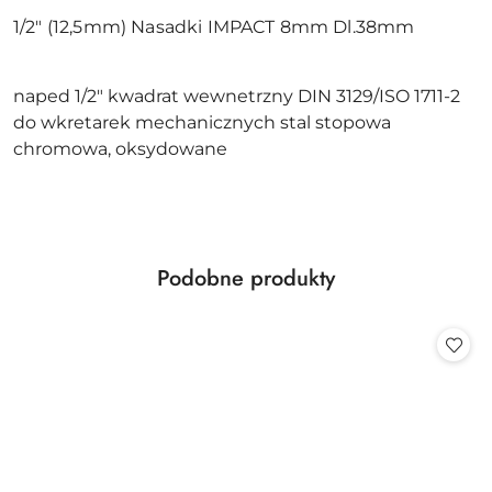
1/2" (12,5mm) Nasadki IMPACT 8mm Dl.38mm
naped 1/2" kwadrat wewnetrzny DIN 3129/ISO 1711-2
do wkretarek mechanicznych stal stopowa
chromowa, oksydowane
Produkty
Podobne produkty
Pomiń karuzelę produktów
o
statusie: