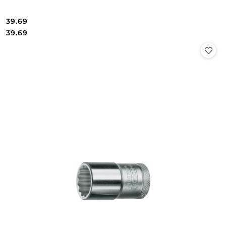
39.69
Cena:
Cena:
39.69