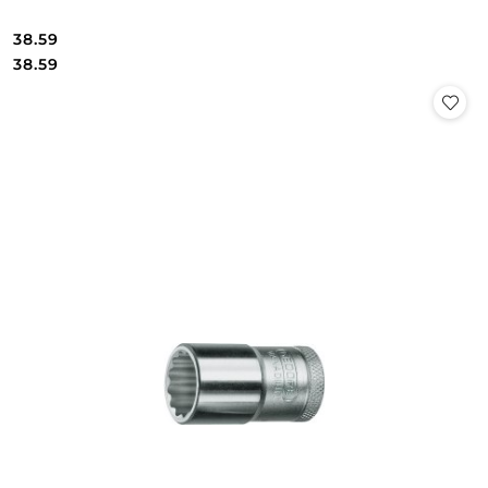
38.59
Cena:
Cena:
38.59