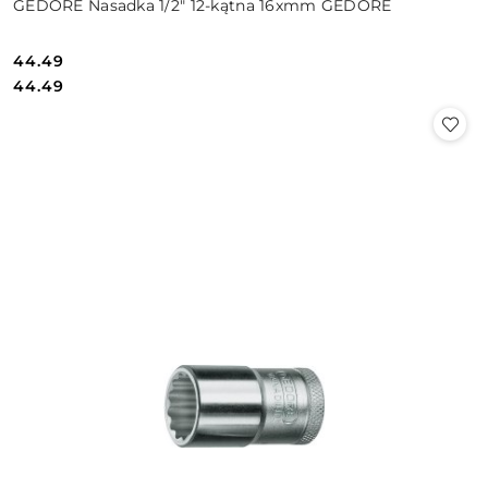
GEDORE Nasadka 1/2″ 12-kątna 16xmm GEDORE
44.49
Cena:
Cena:
44.49