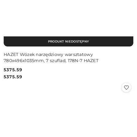
PRODUKT NIEDOSTĘPNY
HAZET Wózek narzędziowy warsztatowy
780x496x1035mm, 7 szuflad, 178N-7 HAZET
5375.59
Cena:
Cena:
5375.59