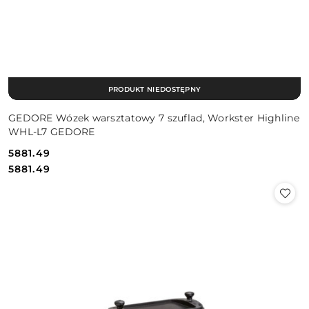
PRODUKT NIEDOSTĘPNY
GEDORE Wózek warsztatowy 7 szuflad, Workster Highline
WHL-L7 GEDORE
5881.49
Cena:
Cena:
5881.49