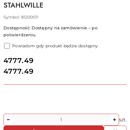
STAHLWILLE
Symbol:
81200011
Dostępność:
Dostępny na zamówienie – po
potwierdzeniu.
Powiadom gdy produkt będzie dostępny
cena:
4777.49
4777.49
Cena:
Ilość
szt.