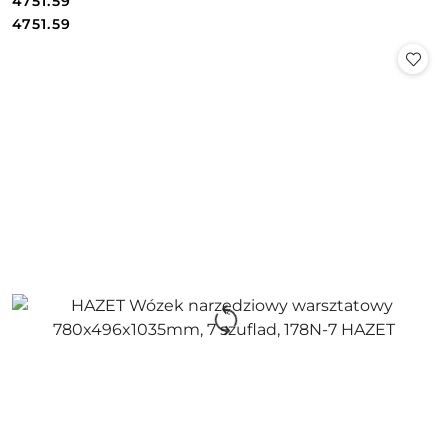
4751.59
Cena:
Cena:
4751.59