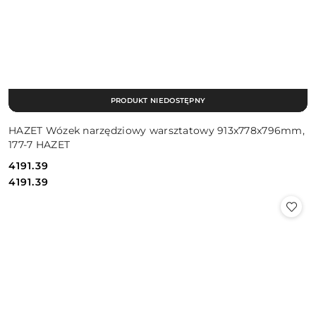
PRODUKT NIEDOSTĘPNY
HAZET Wózek narzędziowy warsztatowy 913x778x796mm,
177-7 HAZET
4191.39
Cena:
Cena:
4191.39