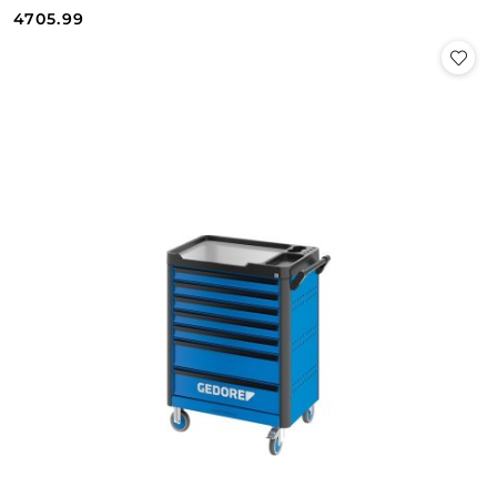
Cena:
Cena:
4705.99