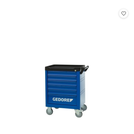
o
statusie: