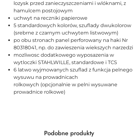
lozysk przed zanieczyszczeniami i wlóknami, z
hamulcem postojowym
uchwyt na reczniki papierowe
5 standardowych kolorów, szuflady dwukolorow
(srebrne z czarnym uchwytem listwowym)
po obu stronach panel perforowany na haki Nr
80318041, np. do zawieszenia wiekszych narzedzi
mozliwosc dodatkowego wyposazenia w
wytloczki STAHLWILLE, standardowe i TCS
6 latwo wyjmowanych szuflad z funkcja pelnego
wysuwu na prowadnicach
rolkowych (opcjonalnie w pelni wysuwane
prowadnice rolkowe)
Produkty
Podobne produkty
Pomiń karuzelę produktów