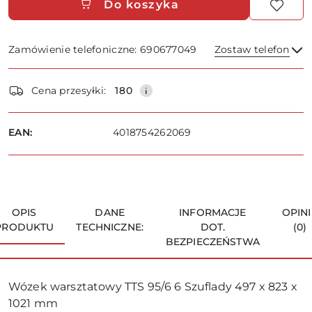
Do koszyka
Zamówienie telefoniczne: 690677049
Zostaw telefon
Dostępność
Cena przesyłki:
180
i
dostawa
Wyślij
EAN:
4018754262069
OPIS
DANE
INFORMACJE
OPINI
PRODUKTU
TECHNICZNE:
DOT.
(0)
BEZPIECZEŃSTWA
Wózek warsztatowy TTS 95/6 6 Szuflady 497 x 823 x
1021 mm