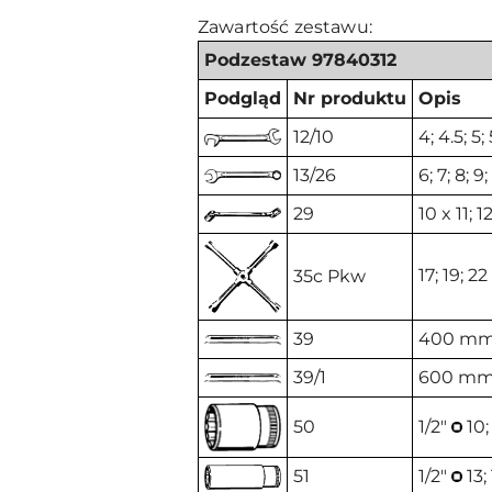
Zawartość zestawu:
Podzestaw 97840312
Podgląd
Nr produktu
Opis
12/10
4; 4.5; 5;
13/26
6; 7; 8; 9
29
10 x 11; 1
17; 19; 2
35c Pkw
39
400 mm 
39/1
600 mm 
50
1/2"
10; 
51
1/2"
13;