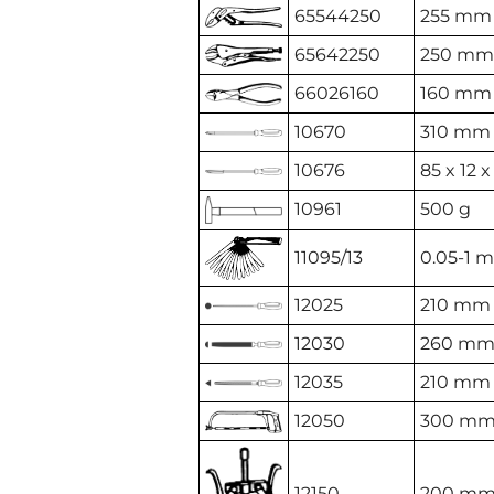
65544250
255 mm
65642250
250 mm
66026160
160 mm
10670
310 mm
10676
85 x 12 
10961
500 g
11095/13
0.05-1 
12025
210 mm
12030
260 m
12035
210 mm
12050
300 m
12150
200 m