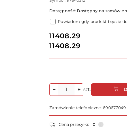
Symbol:
97840312
Dostępność:
Dostępny na zamówieni
Powiadom gdy produkt będzie d
cena:
11408.29
11408.29
Cena:
Ilość
szt.
D
Zamówienie telefoniczne: 690677049
Dostępność
Cena przesyłki:
0