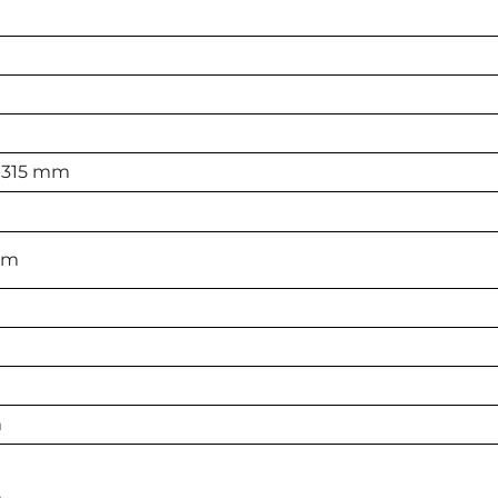
x 315 mm
mm
m
m
m