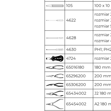
105
100 x 1
rozmiar 2
4622
rozmiar 
rozmiar 
rozmiar 
4628
rozmiar 
4630
PH1; PH
4724
rozmiar 
65016180
180 mm
65296200
200 m
65306200
200 m
65434002
J2 180 
65454002
A2 180