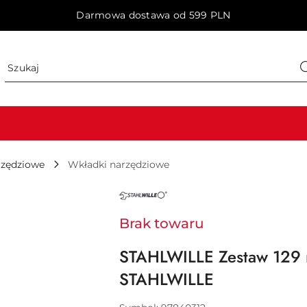
Darmowa dostawa od 599 PLN
rzędziowe
Wkładki narzędziowe
NAZWA
PRODUCENTA:
STAHLWILLE
Brak towaru
STAHLWILLE Zestaw 129 
STAHLWILLE