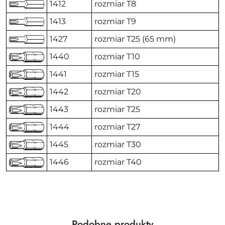
1412
rozmiar T8
1413
rozmiar T9
1427
rozmiar T25 (65 mm)
1440
rozmiar T10
1441
rozmiar T15
1442
rozmiar T20
1443
rozmiar T25
1444
rozmiar T27
1445
rozmiar T30
1446
rozmiar T40
Produkty
Podobne produkty