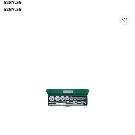
5287.59
Cena:
Cena:
5287.59