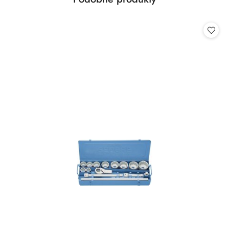
Pomiń karuzelę produktów
o
statusie: