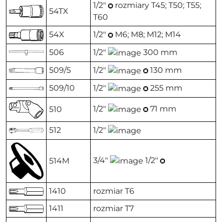
1/2"
rozmiary T45; T50; T55;
54TX
T60
54X
1/2"
M6; M8; M12; M14
506
1/2"
300 mm
509/5
1/2"
130 mm
509/10
1/2"
255 mm
1/2"
71 mm
510
512
1/2"
3/4"
1/2"
514M
1410
rozmiar T6
1411
rozmiar T7