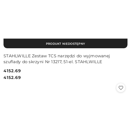
PRODUKT NIEDOSTĘPNY
STAHLWILLE Zestaw TCS narzędzi do wyjmowanej
szuflady do skrzyni Nr 13217, 51-el. STAHLWILLE
4152.69
Cena:
Cena:
4152.69