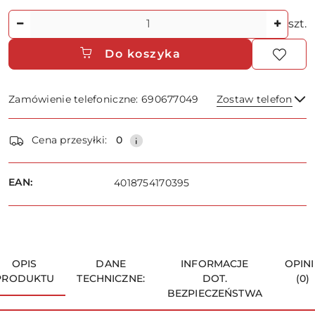
Ilość
szt.
Do koszyka
Zamówienie telefoniczne: 690677049
Zostaw telefon
Dostępność
Cena przesyłki:
0
i
dostawa
Wyślij
EAN:
4018754170395
OPIS
DANE
INFORMACJE
OPINI
PRODUKTU
TECHNICZNE:
DOT.
(0)
BEZPIECZEŃSTWA