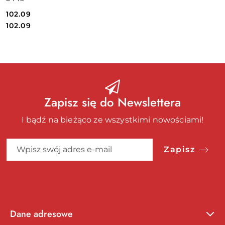
102.09
Cena:
Cena:
102.09
Zapisz się do Newslettera
I bądź na bieżąco ze wszystkimi nowościami!
Zapisz
Dane adresowe