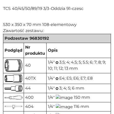
TCS 40/45/50/89/19 3/3-Oddzia 91-czesc
530 x 350 x 70 mm 108-elementowy
Zawartość zestawu:
Podzestaw 96830192
Nr
Podgląd
Opis
produktu
1/4"
3.5; 4; 4.5; 5; 5.5; 6; 7; 8; 9;
40
10; 11; 12; 13 mm
40TX
1/4"
E4; E5; E6; E7; E8
44
1/4"
3; 4; 5; 6 mm
400
1/4"
150 mm
404
1/4"
116 mm