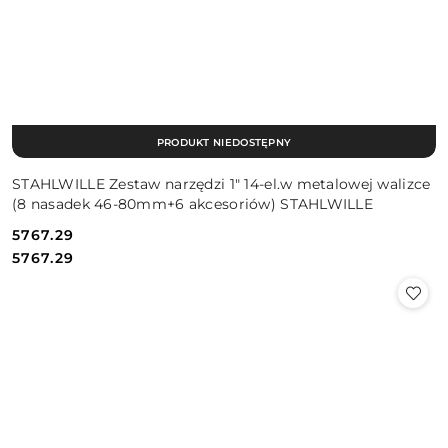
PRODUKT NIEDOSTĘPNY
STAHLWILLE Zestaw narzędzi 1" 14-el.w metalowej walizce
(8 nasadek 46-80mm+6 akcesoriów) STAHLWILLE
5767.29
Cena:
Cena:
5767.29