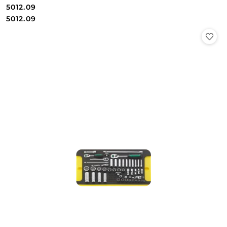
5012.09
Cena:
Cena:
5012.09