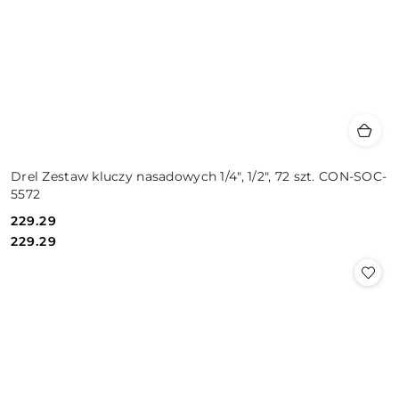
Drel Zestaw kluczy nasadowych 1/4", 1/2", 72 szt. CON-SOC-
5572
229.29
Cena:
Cena:
229.29