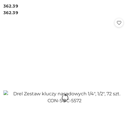
362.39
Cena:
Cena:
362.39