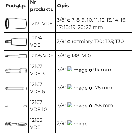
Nr
Podgląd
Opis
produktu
3/8"
7; 8; 9; 10; 11; 12; 13; 14; 16;
12171 VDE
17; 18; 19; 20; 22 mm
12174
3/8"
rozmiary T20; T25; T30
VDE
12175 VDE
3/8"
M8; M10
12167
3/8"
94 mm
VDE 3
12167
3/8"
178 mm
VDE 6
12167
3/8"
258 mm
VDE 10
12165
3/8"
VDE