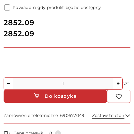
Powiadom gdy produkt będzie dostępny
cena:
2852.09
2852.09
Cena:
Ilość
szt.
Do koszyka
Zamówienie telefoniczne: 690677049
Zostaw telefon
Dostępność
Cena przesyłki:
0