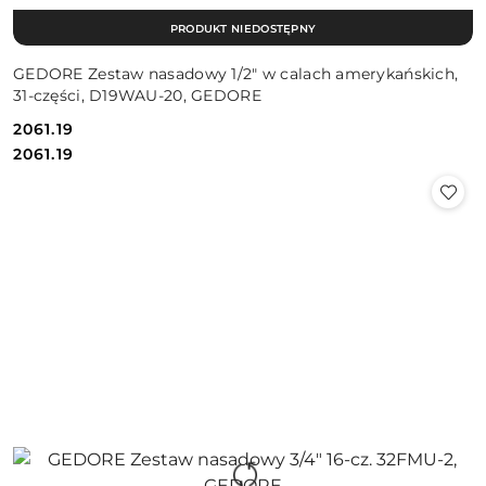
PRODUKT NIEDOSTĘPNY
GEDORE Zestaw nasadowy 1/2″ w calach amerykańskich,
31-części, D19WAU-20, GEDORE
2061.19
Cena:
Cena:
2061.19