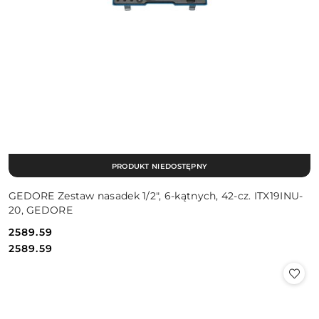
PRODUKT NIEDOSTĘPNY
GEDORE Zestaw nasadek 1/2", 6-kątnych, 42-cz. ITX19INU-
20, GEDORE
2589.59
Cena:
Cena:
2589.59