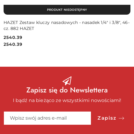
PRODUKT NIEDOSTĘPNY
HAZET Zestaw kluczy nasadowych - nasadek 1/4" i 3/8", 46-
cz. 882 HAZET
2540.39
Cena:
Cena:
2540.39
Zapisz się do Newslettera
I bądź na bieżąco ze wszystkimi nowościami!
Zapisz