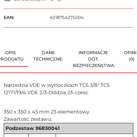
i
dostawa
Wyślij
EAN:
4018754276004
OPIS
DANE
INFORMACJE
OPINI
PRODUKTU
TECHNICZNE:
DOT.
(0)
BEZPIECZEŃSTWA
Narzedzia VDE w wytloczkach TCS 3/8" TCS
12171/19/4 VDE 2/3-Oddzia 23-czesc
350 x 350 x 45 mm 23-elementowy
Zawartość zestawu:
Podzestaw 96830041