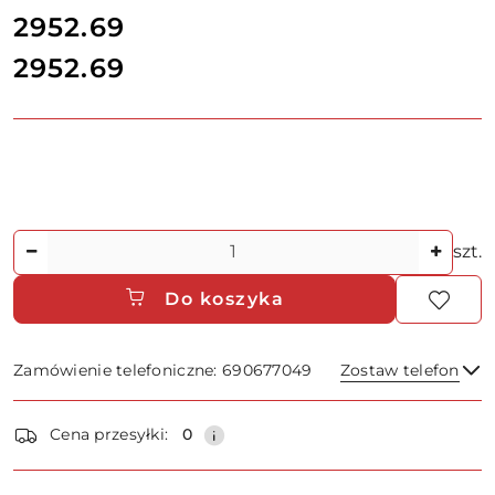
cena:
2952.69
2952.69
Cena:
Ilość
szt.
Do koszyka
Zamówienie telefoniczne: 690677049
Zostaw telefon
Dostępność
Cena przesyłki:
0
i
dostawa
Wyślij