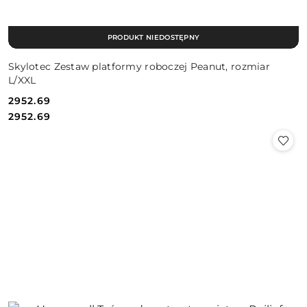
PRODUKT NIEDOSTĘPNY
Skylotec Zestaw platformy roboczej Peanut, rozmiar
L/XXL
2952.69
Cena:
Cena:
2952.69