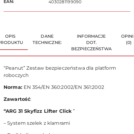
EAN:
4030281199090
OPIS
DANE
INFORMACJE
OPINI
PRODUKTU
TECHNICZNE:
DOT.
(0)
BEZPIECZEŃSTWA
“Peanut” Zestaw bezpieczeństwa dla
platform
roboczych
Norma:
EN 354/EN 360:2002/EN 361:2002
Zawartość
:
“ARG 31 Skyfizz Lifter Click
”
– System szelek z klamrami