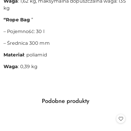
Waga
: 1,62 kg, maksymalna dopuszczalna waga: 135
kg
“Rope Bag
”
– Pojemność: 30 l
– Średnica 300 mm
Materiał
: poliamid
Waga
: 0,39 kg
Produkty
Podobne produkty
Pomiń karuzelę produktów
o
statusie: