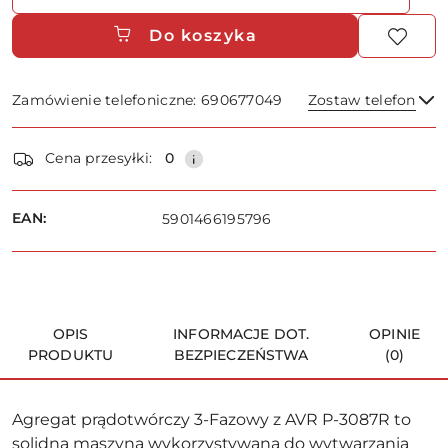
Do koszyka
Zamówienie telefoniczne: 690677049
Zostaw telefon
Dostępność
Cena przesyłki:
0
i
dostawa
Wyślij
EAN:
5901466195796
OPIS
INFORMACJE DOT.
OPINIE
PRODUKTU
BEZPIECZEŃSTWA
(0)
Agregat prądotwórczy 3-Fazowy z AVR P-3087R to
solidna maszyna wykorzystywana do wytwarzania