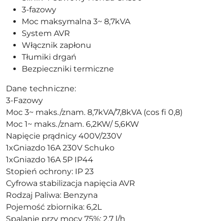
3-fazowy
Moc maksymalna 3~ 8,7kVA
System AVR
Włącznik zapłonu
Tłumiki drgań
Bezpieczniki termiczne
Dane techniczne:
3-Fazowy
Moc 3~ maks./znam. 8,7kVA/7,8kVA (cos fi 0,8)
Moc 1~ maks./znam. 6,2KW/ 5,6KW
Napięcie prądnicy 400V/230V
1xGniazdo 16A 230V Schuko
1xGniazdo 16A 5P IP44
Stopień ochrony: IP 23
Cyfrowa stabilizacja napięcia AVR
Rodzaj Paliwa: Benzyna
Pojemość zbiornika: 6,2L
Spalanie przy mocy 75%: 2,7 l/h