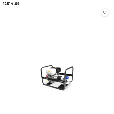
Cena:
Cena:
12514.69