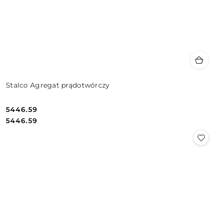
Stalco Agregat prądotwórczy
5446.59
Cena:
Cena:
5446.59