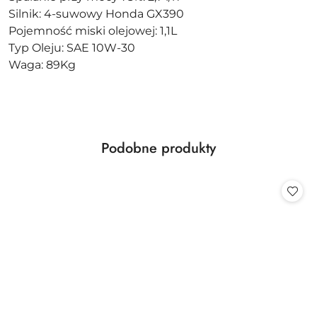
Silnik: 4-suwowy Honda GX390
Pojemność miski olejowej: 1,1L
Typ Oleju: SAE 10W-30
Waga: 89Kg
Produkty
Podobne produkty
Pomiń karuzelę produktów
o
statusie: