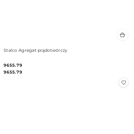
Stalco Agregat prądotwórczy
9655.79
Cena:
Cena:
9655.79