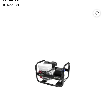
Cena:
Cena:
10422.89