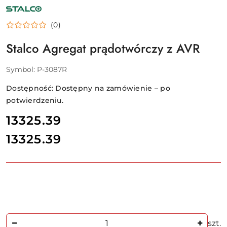
NAZWA
PRODUCENTA:
STALCO
(0)
Stalco Agregat prądotwórczy z AVR
Symbol:
P-3087R
Dostępność:
Dostępny na zamówienie – po
potwierdzeniu.
cena:
13325.39
13325.39
Cena:
Ilość
szt.