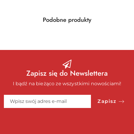
Produkty
Podobne produkty
Pomiń karuzelę produktów
o
statusie:
Zapisz się do Newslettera
I bądź na bieżąco ze wszystkimi nowościami!
Zapisz