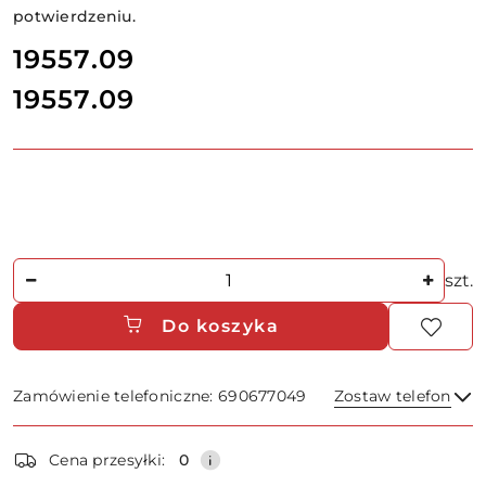
potwierdzeniu.
cena:
19557.09
19557.09
Cena:
Ilość
szt.
Do koszyka
Zamówienie telefoniczne: 690677049
Zostaw telefon
Dostępność
Cena przesyłki:
0
i